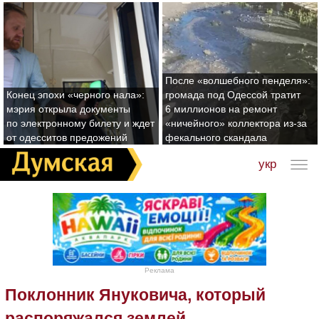
После «волшебного пенделя»:
Конец эпохи «черного нала»:
громада под Одессой тратит
мэрия открыла документы
6 миллионов на ремонт
по электронному билету и ждет
«ничейного» коллектора из-за
от одесситов предожений
фекального скандала
укр
Реклама
Поклонник Януковича, который
распоряжался землей