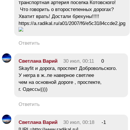
транспортная артерия поселка Котовского!
Что говорить о второстепенных дорогах?
Хватит врать! Достали брехуны!!!!!
https://a.radikal.ru/a01/2007/f6/e5c3184ccde2.jpg
Ответить
Светлана Варий
30 июл, 00:11
0
Skayfit и дорога, проспект Добровольского.
У негра в ж..пе наверное светлее
чем на основной дороге , проспекте,
г. Одессы))))
Ответить
Светлана Варий
30 июл, 00:18
-1
[URL=http://www.radikal.ru]