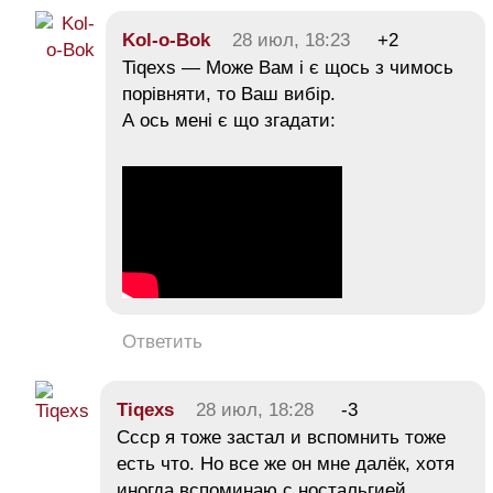
Kol-o-Bok
28 июл, 18:23
+2
Tiqexs — Може Вам і є щось з чимось
порівняти, то Ваш вибір.
А ось мені є що згадати:
Ответить
Tiqexs
28 июл, 18:28
-3
Ссср я тоже застал и вспомнить тоже
есть что. Но все же он мне далёк, хотя
иногда вспоминаю с ностальгией