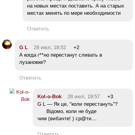
на новых местах поставить. А на старых
местах менять по мере необходимости
Ответить
G L
28 июл, 18:52
+2
А когда г**но перестанут сливать в
лузановке?
Ответить
Kol-o-Bok
28 июл, 19:57
+3
G L — Як це, "коли перестануть"?
Відомо, коли не буде
чим (вибачте! ) ср@ти…
Ответить