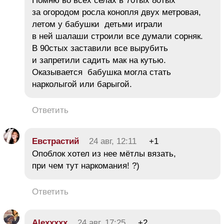
Помню во всех селах в 70тых 80тых
за огородом росла конопля двух метровая,
летом у бабушки детьми играли
в ней шалаши строили все думали сорняк.
В 90стых заставили все вырубить
и запретили садить мак на кутью.
Оказывается бабушка могла стать
нарколыгой или барыгой.
Ответить
Евстрастий
24 авг, 12:11
+1
Опоблок хотел из нее мётлы вязать,
при чем тут наркомания! ?)
Ответить
Alexxxxx
24 авг, 17:25
+2