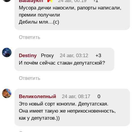
Balalaykin
24 авг, 00:19
-1
Мусора дички накосили, рапорты написали,
премии получили
Дебилы мля…(с)
Ответить
Destiny
Proxy
24 авг, 03:12
+3
И почём сейчас стакан депутатской?
Ответить
Великолепный
24 авг, 08:17
0
Это новый сорт конопли. Депутатская.
Она имеет такую же неприкосновенность,
как у депутатов.))