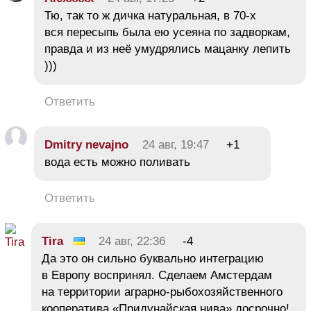
Тю, так то ж дичка натуральная, в 70-х
вся пересыпь была ею усеяна по задворкам,
правда и из неё умудрялись мацанку лепить
)))
Ответить
Dmitry nevajno
24 авг, 19:47
+1
вода есть можно поливать
Ответить
Tira
24 авг, 22:36
-4
Да это он сильно буквально интеграцию
в Европу воспринял. Сделаем Амстердам
на территории аграрно-рыбохозяйственного
кооператива «Придунайская нива» досрочно!