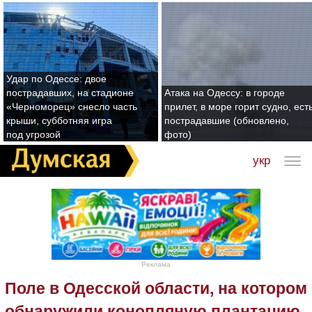
Удар по Одессе: двое
пострадавших, на стадионе
Атака на Одессу: в городе
«Черноморец» снесло часть
прилет, в море горит судно, ест
крыши, субботняя игра
пострадавшие (обновлено,
под угрозой
фото)
укр
Реклама
Поле в Одесской области, на котором
обнаружили конопляную плантацию,