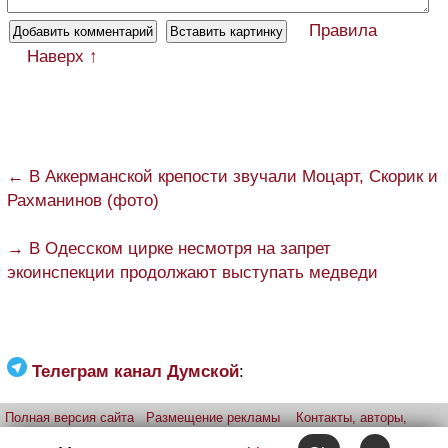
Правила
Наверх ↑
← В Аккерманской крепости звучали Моцарт, Скорик и
Рахманинов (фото)
→ В Одесском цирке несмотря на запрет
экоинспекции продолжают выступать медведи
Телеграм канал Думской
:
Полная версия сайта
Размещение рекламы
Контакты, авторы,
редакция
Telegram-канал
Приложение:
iPhone
Android