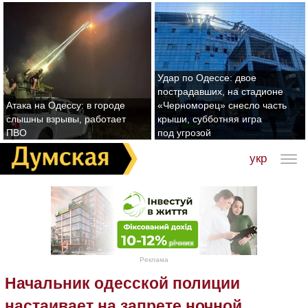
Удар по Одессе: двое
пострадавших, на стадионе
Атака на Одессу: в городе
«Черноморец» снесло часть
слышны взрывы, работает
крыши, субботняя игра
ПВО
под угрозой
укр
Реклама
Начальник одесской полиции
настаивает на запрете ночной