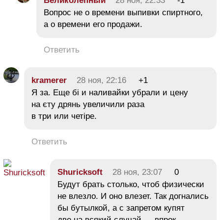
Великолепный
28 ноя, 22:33
-1
Вопрос не о времени выпивки спиртного,
а о времени его продажи.
Ответить
kramerer
28 ноя, 22:16
+1
Я за. Еще бі и наливайки убрали и цену
на єту дрянь увеличили раза
в три или четіре.
Ответить
Shuricksoft
28 ноя, 23:07
0
Будут брать столько, чтоб физически
не влезло. И оно влезет. Так догнались
бы бутылкой, а с запретом купят
две на всякий случай — впрок.