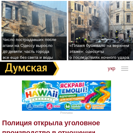
Число пострадавших после
атаки на Одессу выросло
«Пламя бушевало на верхнем
до девяти: часть города
этаже»: одесситы
все еще без света и воды
о последствиях ночного удара
укр
Реклама
Полиция открыла уголовное
производство в отношении