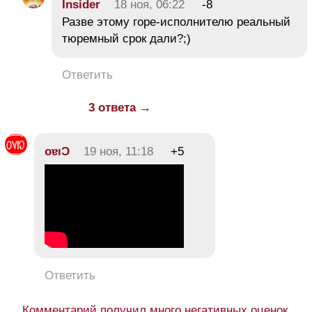
Insider
18 ноя, 06:22
-8
Разве этому горе-исполнителю реальный
тюремный срок дали?;)
Ответить
3 ответа →
oɐıƆ
19 ноя, 11:18
+5
Ответить
Комментарий получил много негативных оценок