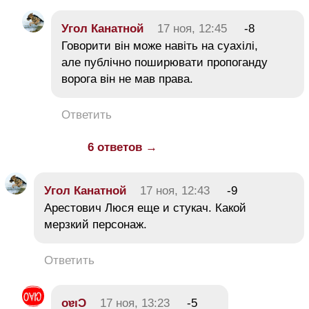
Угол Канатной
17 ноя, 12:45
-8
Говорити він може навіть на суахілі,
але публічно поширювати пропоганду
ворога він не мав права.
Ответить
6 ответов →
Угол Канатной
17 ноя, 12:43
-9
Арестович Люся еще и стукач. Какой
мерзкий персонаж.
Ответить
oɐıƆ
17 ноя, 13:23
-5