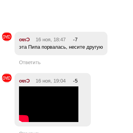
oɐıƆ
16 ноя, 18:47
-7
эта Пипа порвалась, несите другую
Ответить
oɐıƆ
16 ноя, 19:04
-5