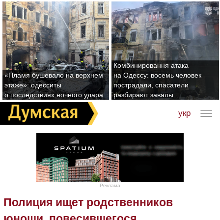
Комбинировання атака
«Пламя бушевало на верхнем
на Одессу: восемь человек
этаже»: одесситы
пострадали, спасатели
о последствиях ночного удара
разбирают завалы
укр
Реклама
Полиция ищет родственников
юноши, повесившегося