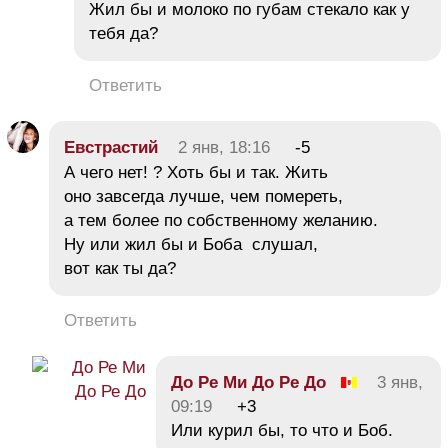
Жил бы и молоко по губам стекало как у
тебя да?
Ответить
Евстрастий
2 янв, 18:16
-5
А чего нет! ? Хоть бы и так. Жить
оно завсегда лучше, чем помереть,
а тем более по собственному желанию.
Ну или жил бы и Боба слушал,
вот как ты да?
Ответить
До Ре Ми До Ре До
3 янв,
09:19
+3
Или курил бы, то что и Боб.