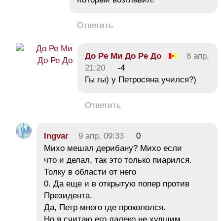
Ответить
До Ре Ми До Ре До
8 апр,
21:20
-4
Гы гы) у Петросяна учился?)
Ответить
Ingvar
9 апр, 09:33
0
Михо мешал дерибану? Михо если
что и делал, так это только пиарился.
Толку в области от него
0. Да еще и в открытую попер против
Президента.
Да, Петр много где прокололся.
Но я считаю его далеко не худшим