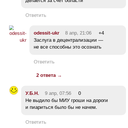
делается за счёт области
Ответить
odessit-ukr
8 апр, 21:06
+4
Заслуга в децентрализации —
не все способны это осознать
Ответить
2 ответа →
У.Б.Н.
9 апр, 07:56
0
Не выдило бы МИУ гроши на дороги
и пиариться было бы не начем.
Ответить