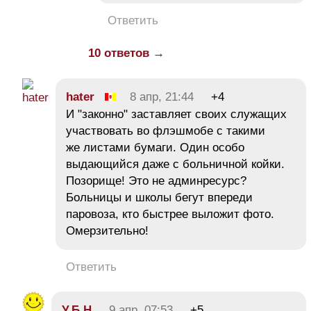
Ответить
10 ответов →
hater
8 апр, 21:44
+4
И "законно" заставляет своих служащих
участвовать во флэшмобе с такими
же листами бумаги. Один особо
выдающийся даже с больничной койки.
Позорище! Это не админресурс?
Больницы и школы бегут впереди
паровоза, кто быстрее выложит фото.
Омерзительно!
Ответить
У.Б.Н.
9 апр, 07:53
+5