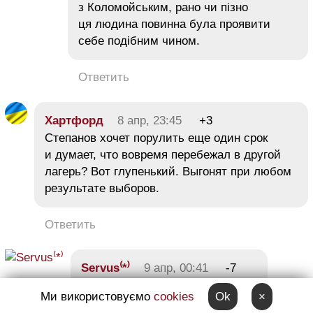
з Коломойським, рано чи пізно
ця людина повинна була проявити
себе подібним чином.
Ответить
Хартфорд
8 апр, 23:45
+3
Степанов хочет порулить еще один срок
и думает, что вовремя перебежал в другой
лагерь? Вот глупенький. Выгонят при любом
результате выборов.
Ответить
Servus⁽*⁾
9 апр, 00:41
-7
Ми використовуємо
cookies
Ok
×