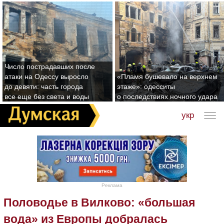
Число пострадавших после
атаки на Одессу выросло
«Пламя бушевало на верхнем
до девяти: часть города
этаже»: одесситы
все еще без света и воды
о последствиях ночного удара
укр
Реклама
Половодье в Вилково: «большая
вода» из Европы добралась