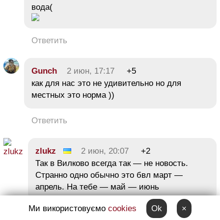
вода(
Ответить
Gunch
2 июн, 17:17
+5
как для нас это не удивительно но для
местных это норма ))
Ответить
zlukz
2 июн, 20:07
+2
Так в Вилково всегда так — не новость.
Странно одно обычно это бвл март —
апрель. На тебе — май — июнь
Ми використовуємо
cookies
Ok
×
Ответить