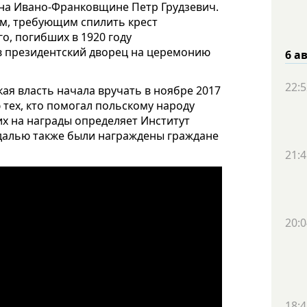
 на Ивано-Франковщине Петр Грудзевич.
ам, требующим спилить крест
о, погибших в 1920 году
 в президентский дворец на церемонию
6 а
22:5
ская власть начала вручать в ноябре 2017
 тех, кто помогал польскому народу
их на награды определяет Институт
едалью также были награждены граждане
21:4
20:0
18:4