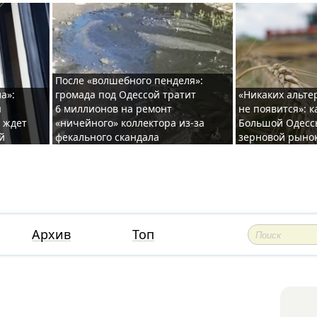
После «волшебного пенделя»:
а»:
громада под Одессой тратит
«Никаких альте
ы
6 миллионов на ремонт
не появится»: 
и ждет
«ничейного» коллектора из-за
Большой Одесс
й
фекального скандала
зерновой рыно
Архив
Топ