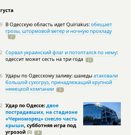
вгуста
9
В Одесскую область идет Quiriakus:
обещает
грозы, штормовой ветер и ночную прохладу
4
2
Сорвал украинский флаг и потоптался по нему
:
одессит может сесть на три
года
22
6
Удары по Одесскому заливу: шахеды
атаковали
большой сухогруз, принадлежащий крупной
немецкой компании
5
2
Удар по Одессе:
двое
пострадавших, на стадионе
«Черноморец» снесло часть
крыши
, субботняя игра под
угрозой
9