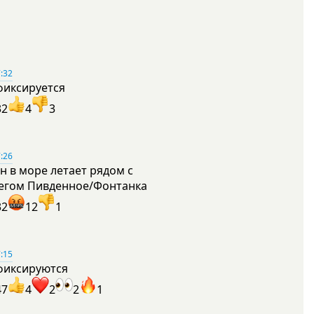
:32
фиксируется
32
4
3
:26
н в море летает рядом с
егом Пивденное/Фонтанка
32
12
1
:15
фиксируются
47
4
2
2
1