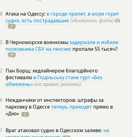
8
Атака на Одессу:
в городе прилет, в море горит
судно, есть пострадавшие
(обновлено, фото)
2
0
В Черноморске военкомы
задержали и избили
полковника СБУ на пенсии
: пропали 55
тысяч?
34
2
Пан Борщ: хедлайнером благодійного
фестивалю
в Подільську стане гурт «Без
обмежень»
(на правах реклами)
6
Нежданчики от инспекторов: штрафы за
парковку в Одессе
теперь приходят
прямо в
«Дію»
5
7
Враг атаковал судно в Одесском заливе:
на