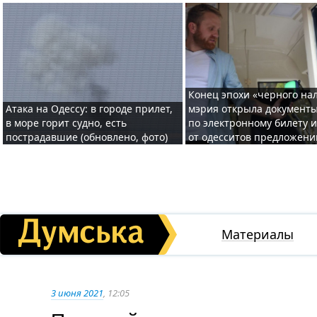
Конец эпохи «черного нал
Атака на Одессу: в городе прилет,
мэрия открыла документ
в море горит судно, есть
по электронному билету 
пострадавшие (обновлено, фото)
от одесситов предложени
Материалы
3 июня 2021
, 12:05