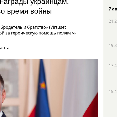
 награды украинцам,
во время войны
7 а
21:2
родетель и братство» (Virtuset
дой за героическую помощь полякам-
19:3
анта.
17:4
15:4