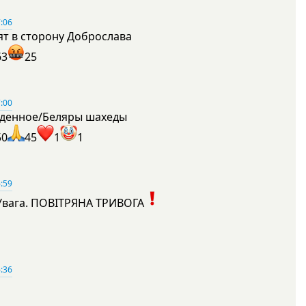
:06
ят в сторону Доброслава
63
25
:00
денное/Беляры шахеды
50
45
1
1
:59
Увага. ПОВІТРЯНА ТРИВОГА
1
:36