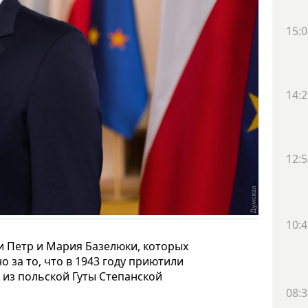
15:0
14:2
12:5
10:4
ги Петр и Мария Базелюки, которых
 за то, что в 1943 году приютили
 из польской Гуты Степанской
08:3