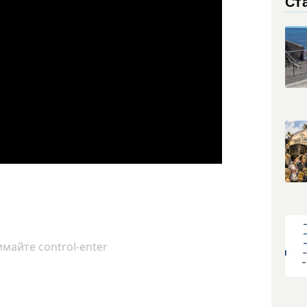
Ст
майте control-enter