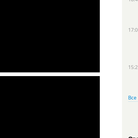
17:0
15:2
Все