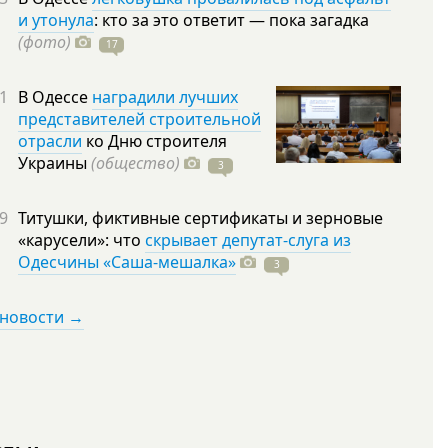
и утонула
: кто за это ответит — пока загадка
(фото)
17
1
В Одессе
наградили лучших
представителей строительной
отрасли
ко Дню строителя
Украины
(общество)
3
9
Титушки, фиктивные сертификаты и зерновые
«карусели»: что
скрывает депутат-слуга из
Одесчины «Саша-мешалка»
3
 новости →