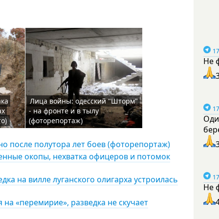
17
Не 
ака
Лица войны: одесский "Шторм"
17
ах
- на фронте и в тылу
Оди
о)
(фоторепортаж)
бер
о после полутора лет боев (фоторепортаж)
енные окопы, нехватка офицеров и потомок
17
едка на вилле луганского олигарха устроилась
Не 
 на «перемирие», разведка не скучает