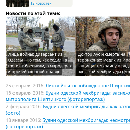
13 новостей
Новости по этой теме:
Лица войны: диверсант из
Доктор Аус и смерть на
Одессы — о том, как ходил «в
терриконах: медик из Ир
гости» к боевикам, о мародерах
защищает Украину в ряд
и прочей окопной правде
одесской мехбригады (фот
25 февраля 2016:
Лик войны: освобожденное Широкин
16 февраля 2016:
Будни одесской мехбригады: заснеж
митрополита Шептицкого (фоторепортаж)
2 февраля 2016:
Будни одесской мехбригады: как разв
(фото)
18 января 2016:
Будни одесской мехбригады: несмотря
(фоторепортаж)