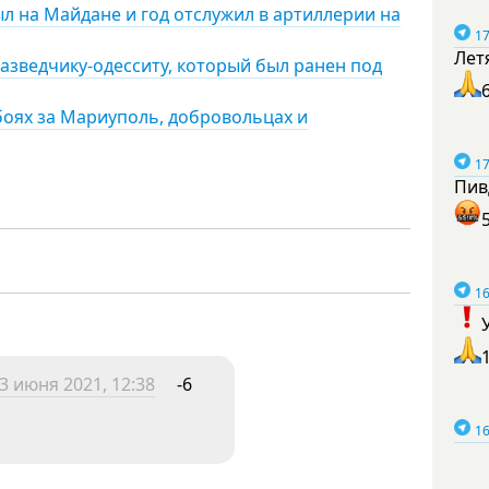
л на Майдане и год отслужил в артиллерии на
17
Лет
зведчику-одесситу, который был ранен под
боях за Мариуполь, добровольцах и
17
Пив
16
3 июня 2021, 12:38
-6
16