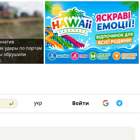
рнатив
как удары по портам
ы обрушили
к
укр
Войти