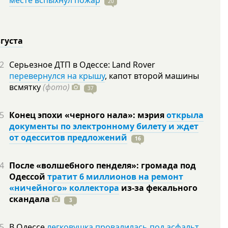
месте вспыхнул пожар
20
вгуста
2
Серьезное ДТП в Одессе: Land Rover
перевернулся на крышу
, капот второй машины
всмятку
(фото)
37
5
Конец эпохи «черного нала»: мэрия
открыла
документы по электронному билету и ждет
от одесситов предложений
16
4
После «волшебного пенделя»: громада под
Одессой
тратит 6 миллионов на ремонт
«ничейного» коллектора
из-за фекального
скандала
3
5
В Одессе
легковушка провалилась под асфальт