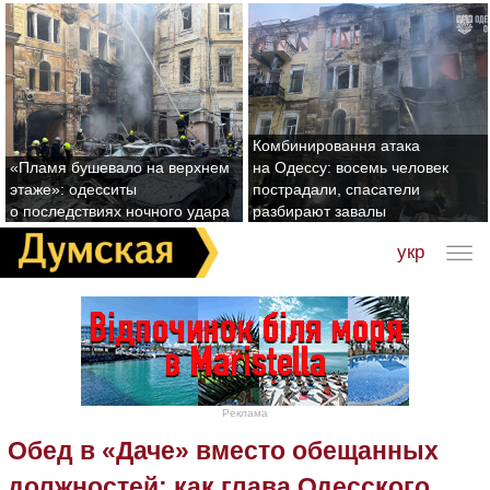
Комбинировання атака
«Пламя бушевало на верхнем
на Одессу: восемь человек
этаже»: одесситы
пострадали, спасатели
о последствиях ночного удара
разбирают завалы
укр
Реклама
Обед в «Даче» вместо обещанных
должностей: как глава Одесского