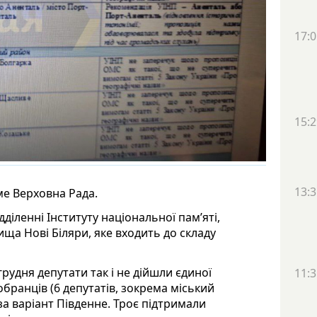
17:0
15:2
13:3
е Верховна Рада.
діленні Інституту національної пам’яті,
ща Нові Біляри, яке входить до складу
грудня депутати так і не дійшли єдиної
11:3
бранців (6 депутатів, зокрема міський
а варіант Південне. Троє підтримали