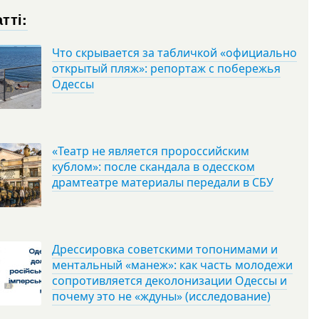
тті:
Что скрывается за табличкой «официально
открытый пляж»: репортаж с побережья
Одессы
«Театр не является пророссийским
кублом»: после скандала в одесском
драмтеатре материалы передали в СБУ
Дрессировка советскими топонимами и
ментальный «манеж»: как часть молодежи
сопротивляется деколонизации Одессы и
почему это не «ждуны» (исследование)