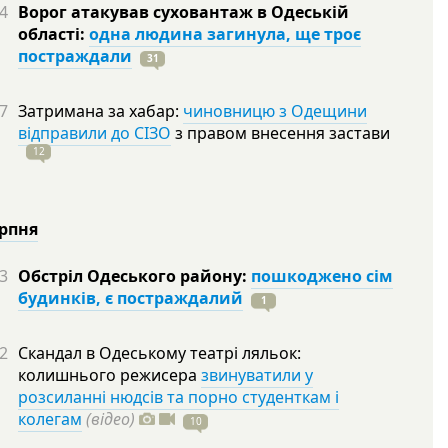
4
Ворог атакував суховантаж в Одеській
області:
одна людина загинула, ще троє
постраждали
31
7
Затримана за хабар:
чиновницю з Одещини
відправили до СІЗО
з правом внесення застави
12
ерпня
3
Обстріл Одеського району:
пошкоджено сім
будинків, є постраждалий
1
2
Скандал в Одеському театрі ляльок:
колишнього режисера
звинуватили у
розсиланні нюдсів та порно студенткам і
колегам
(відео)
10