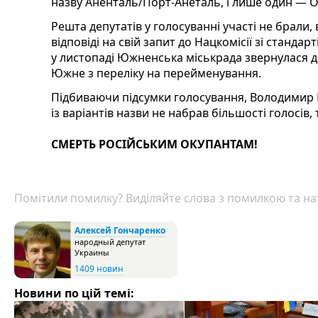
назву Аненталь/Порт-Анеталь, і лише один — О
Решта депутатів у голосуванні участі не брали
відповіді на свій запит до Нацкомісії зі станда
у листопаді Южненська міськрада звернулася д
Южне з переліку на перейменування.
Підбиваючи підсумки голосування, Володимир 
із варіантів назви не набрав більшості голосів
СМЕРТЬ РОСІЙСЬКИМ ОКУПАНТАМ!
Помітили помилку? Виділяйте слова з помилкою та нат
Алексей Гончаренко
народный депутат
Украины
1409 новин
Новини по цій темі: