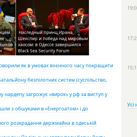
19:0
енцем
Наследный принц Ирана,
17:2
ие
Шекспир и победа над мировым
шников
хаосом: в Одессе завершился
и
Black Sea Security Forum
говорили як в умовах воєнного часу покращити
15:1
атальйону безпілотних систем (суспільство,
 нардепу загрожує «вирок» у рф за виступ у
Усі
шли з обшуками в «Енергоатом» і до
ого розкрадання держмайна в одеській