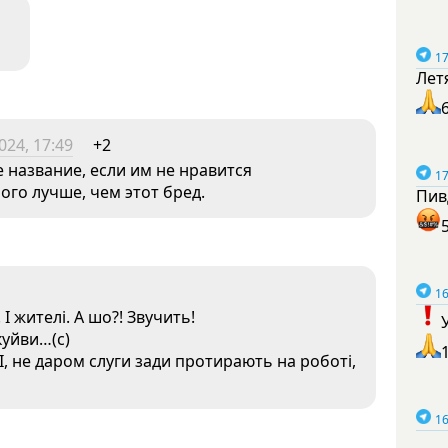
17
Лет
024, 17:49
+2
 название, если им не нравится
17
го лучше, чем этот бред.
Пив
16
І жителі. А шо?! Звучить!
куйви…(с)
І, не даром слуги зади протирають на роботі,
16