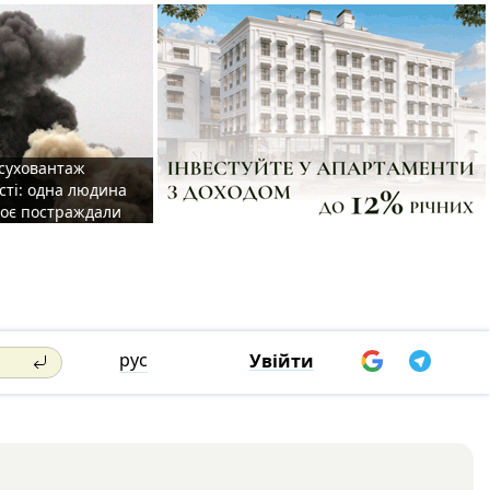
 суховантаж
сті: одна людина
роє постраждали
рус
Увійти