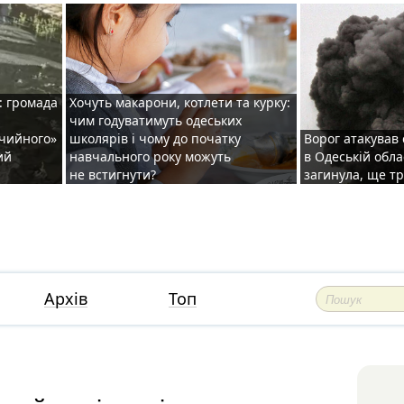
: громада
Хочуть макарони, котлети та курку:
чим годуватимуть одеських
ічийного»
школярів і чому до початку
Ворог атакував
ий
навчального року можуть
в Одеській обла
не встигнути?
загинула, ще т
Архів
Топ