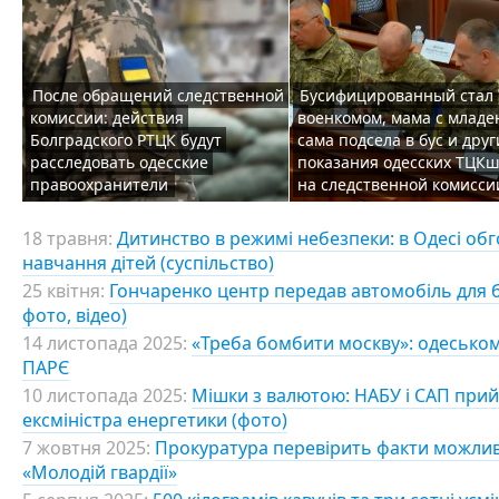
После обращений следственной
Бусифицированный стал
комиссии: действия
военкомом, мама с млад
Болградского РТЦК будут
сама подсела в бус и друг
расследовать одесские
показания одесских ТЦК
правоохранители
на следственной комисси
18 травня:
Дитинство в режимі небезпеки: в Одесі об
навчання дітей (суспільство)
25 квітня:
Гончаренко центр передав автомобіль для б
фото, відео)
14 листопада 2025:
«Треба бомбити москву»: одеському
ПАРЄ
10 листопада 2025:
Мішки з валютою: НАБУ і САП прий
ексміністра енергетики (фото)
7 жовтня 2025:
Прокуратура перевірить факти можлив
«Молодій гвардії»