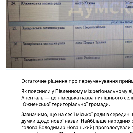
Остаточне рішення про переуменування прийм
Як пояснили у Південному міжрегіональному від
Аненталь — це німецька назва нинішнього сели
Южненської територіальної громади.
Зазначимо, що на сесії міської ради в середині 
думки щодо нової назви. Найбільше народних о
голова Володимир Новацький) проголосували з