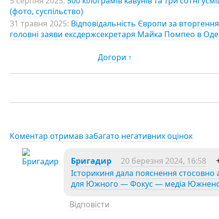
5 серпня 2025:
500 кілограмів кавунів та три сотні усм
(фото, суспільство)
31 травня 2025:
Відповідальність Європи за вторгення 
головні заяви ексдержсекретаря Майка Помпео в Оде
Догори ↑
Коментар отримав забагато негативних оцінок
Бригадир
20 березня 2024, 16:58
Історикиня дала пояснення стосовно 
для Южного — Фокус — медіа Южненс
Відповісти