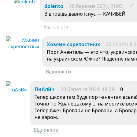
dolento
20 березня 2024, 21:03
+1
Відповідь давно існує — КАЧИБЕЙ!
Відповісти
Хозяин скрепостных
20 березня 2
Порт Аненталь — это что, украинское
на украинском Южне? Південне намно
Відповісти
ПнАлВч
20 березня 2024, 18:09
0
Тепер школа там буде порт-аненталівська! 
Точно по Жванецькому-… на мостике все 
Тепер вже і Бровари не Бровари, а Бровар
не даром.
Відповісти