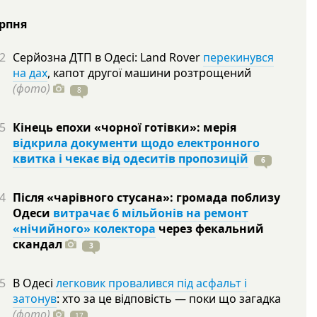
ерпня
2
Серйозна ДТП в Одесі: Land Rover
перекинувся
на дах
, капот другої машини розтрощений
(фото)
8
5
Кінець епохи «чорної готівки»: мерія
відкрила документи щодо електронного
квитка і чекає від одеситів пропозицій
6
4
Після «чарівного стусана»: громада поблизу
Одеси
витрачає 6 мільйонів на ремонт
«нічийного» колектора
через фекальний
скандал
3
5
В Одесі
легковик провалився під асфальт і
затонув
: хто за це відповість — поки що загадка
(фото)
17