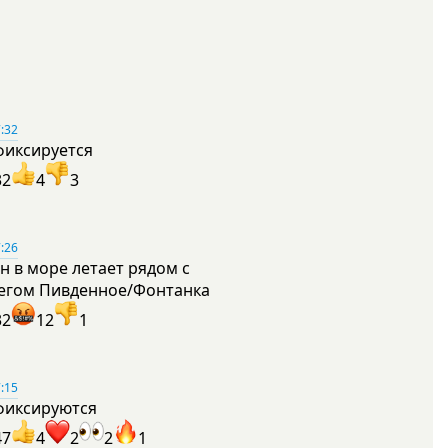
:32
фиксируется
32
4
3
:26
н в море летает рядом с
егом Пивденное/Фонтанка
32
12
1
:15
фиксируются
47
4
2
2
1