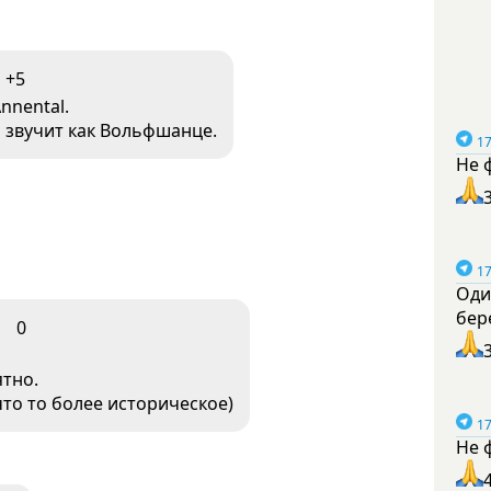
+5
nnental.
 звучит как Вольфшанце.
17
Не 
17
Оди
бер
0
ятно.
то то более историческое)
17
Не 