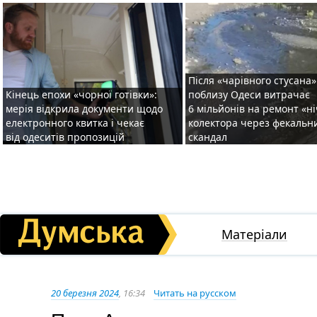
Після «чарівного стусана»
Кінець епохи «чорної готівки»:
поблизу Одеси витрачає
мерія відкрила документи щодо
6 мільйонів на ремонт «н
електронного квитка і чекає
колектора через фекальн
від одеситів пропозицій
скандал
Матеріали
20 березня 2024
, 16:34
Читать на русском