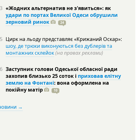
3
«Жодних альтернатив не з'явиться»: як
удари по портах Великої Одеси обрушили
зерновий ринок
24
5
Цирк на льоду представляє «Крижаний Оскар»:
шоу, де трюки виконуються без дублерів та
монтажних склейок
(на правах реклами)
6
Заступник голови Одеської обласної ради
захопив близько 25 соток і
приховав елітну
землю на Фонтані
: вона оформлена на
покійну
матір
10
 новини →