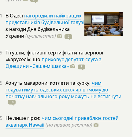
1
В Одесі
нагородили найкращих
представників будівельної галузі
з нагоди Дня будівельника
України
(суспільство)
3
9
Тітушки, фіктивні сертифікати та зернові
«каруселі»: що
приховує депутат-слуга з
Одещини «Саша-мішалка»
3
5
Хочуть макарони, котлети та курку:
чим
годуватимуть одеських школярів і чому до
початку навчального року можуть не встигнути
14
5
Не лише гірки:
чим сьогодні приваблює гостей
аквапарк Hawaii
(на правах реклами)