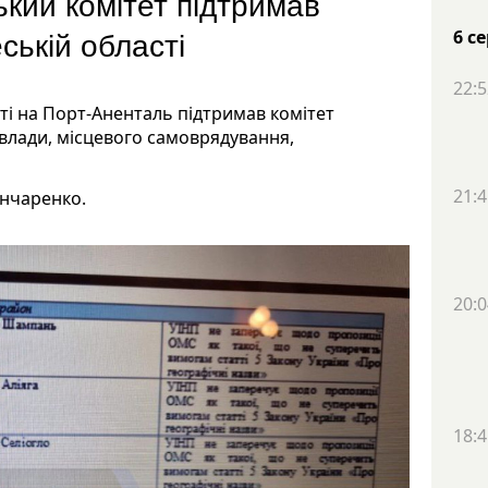
кий комітет підтримав
ській області
6 с
22:5
і на Порт-Аненталь підтримав комітет
 влади, місцевого самоврядування,
21:4
ончаренко.
20:0
18:4