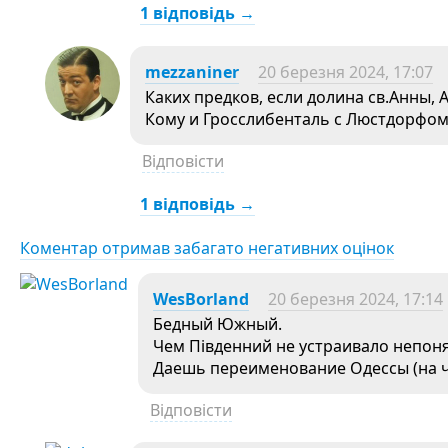
1 відповідь →
mezzaniner
20 березня 2024, 17:07
Каких предков, если долина св.Анны, A
Кому и Гросслибенталь с Люстдорфом
Відповісти
1 відповідь →
Коментар отримав забагато негативних оцінок
WesBorland
20 березня 2024, 17:14
Бедный Южный.
Чем Південний не устраивало непон
Даешь переименование Одессы (на ч
Відповісти