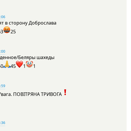
:06
ят в сторону Доброслава
63
25
:00
денное/Беляры шахеды
50
45
1
1
:59
Увага. ПОВІТРЯНА ТРИВОГА
1
:36