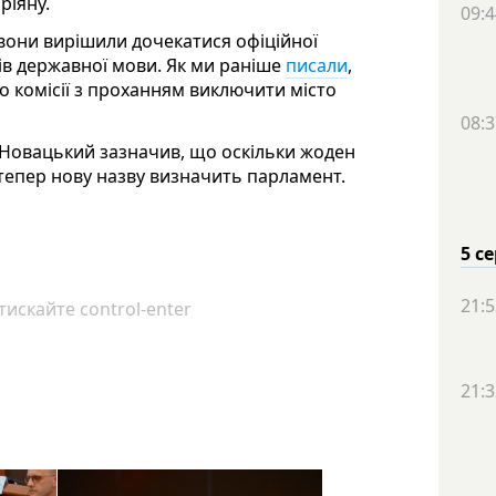
ріяну.
09:4
, вони вирішили дочекатися офіційної
ртів державної мови. Як ми раніше
писали
,
о комісії з проханням виключити місто
08:3
Новацький зазначив, що оскільки жоден
, тепер нову назву визначить парламент.
5 с
21:5
искайте control-enter
21:3