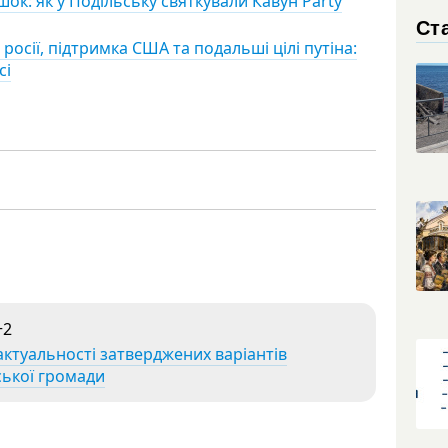
ішок: як у Подільську святкували Кавун Party
Ста
росії, підтримка США та подальші цілі путіна:
сі
+2
актуальності затверджених варіантів
ької громади