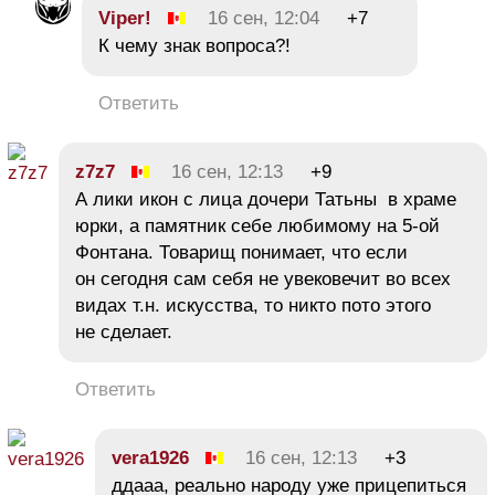
Viper!
16 сен, 12:04
+7
К чему знак вопроса?!
Ответить
z7z7
16 сен, 12:13
+9
А лики икон с лица дочери Татьны в храме
юрки, а памятник себе любимому на 5-ой
Фонтана. Товарищ понимает, что если
он сегодня сам себя не увековечит во всех
видах т.н. искусства, то никто пото этого
не сделает.
Ответить
vera1926
16 сен, 12:13
+3
ддааа, реально народу уже прицепиться