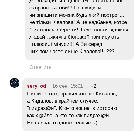
де знаходяться цінні речі, стоять певні
охоронні засоби!!! Пошкодити
чи знищити можна будь який портрет…
не тільки Ківалова! А це надбання, котре
б хотілось зберегти! Там стільки відомих
людей…яким в біографії приписують
і плюси..і мінуси!!! А Ви серед
них помічаєте лише Ківалова!!! ???
Ответить
sery_od
16 сен, 15:01
+2
Пишите, плз, правильно: не Кивалов,
а Кидалов, в крайнем случае,
"пидрах@й". Кто-то вошел в историю
как х@йло, а кто-то как пидрах@й.
Но слова-то однокоренные :-)