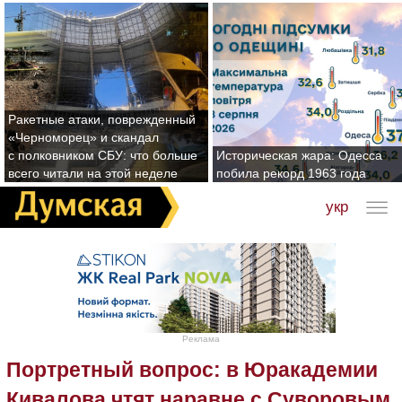
Ракетные атаки, поврежденный
«Черноморец» и скандал
с полковником СБУ: что больше
Историческая жара: Одесса
всего читали на этой неделе
побила рекорд 1963 года
укр
Реклама
Портретный вопрос: в Юракадемии
Кивалова чтят наравне с Суворовым