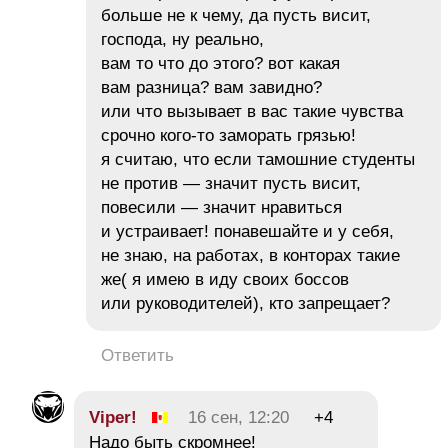
больше не к чему, да пусть висит,
господа, ну реально,
вам то что до этого? вот какая
вам разница? вам завидно?
или что вызывает в вас такие чувства
срочно кого-то заморать грязью!
я считаю, что если тамошние студенты
не против — значит пусть висит,
повесили — значит нравиться
и устраивает! понавешайте и у себя,
не знаю, на работах, в конторах такие
же( я имею в иду своих боссов
или руководителей), кто запрещает?
Ответить
Viper!
16 сен, 12:20
+4
Надо быть скромнее!