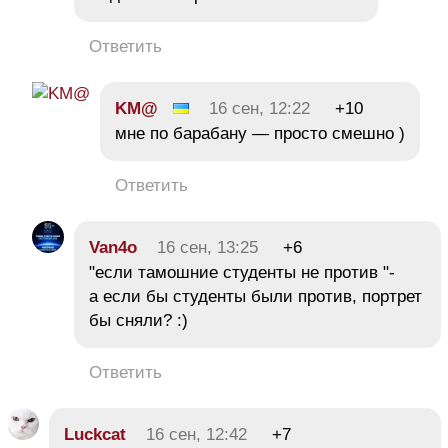
Ответить
KM@
16 сен, 12:22
+10
мне по барабану — просто смешно )
Ответить
Van4o
16 сен, 13:25
+6
"если тамошние студенты не против "-
а если бы студенты были против, портрет
бы сняли? :)
Ответить
Luckcat
16 сен, 12:42
+7