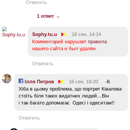
Ответить
1 ответ →
Sophy.tu.u
16 сен, 14:14
Комментарий нарушает
правила
нашего сайта и был удалён.
Ответить
Ілля Петров
16 сен, 16:20
-6
Хіба в цьому проблема, що портрет Ківалова
стоїть біля таких видатних людей…Він
і так багато допомагає Одесі і одеситам!!
Ответить