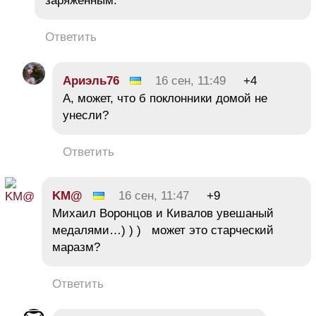
заряженным.
Ответить
Ариэль76
16 сен, 11:49
+4
А, может, что б поклонники домой не
унесли?
Ответить
KM@
16 сен, 11:47
+9
Михаил Воронцов и Кивалов увешаный
медалями…) ) ) может это старческий
маразм?
Ответить