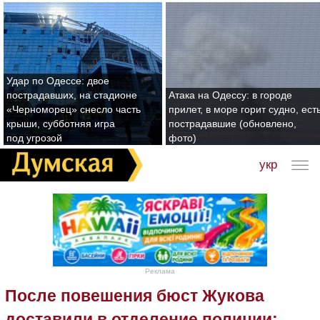
Удар по Одессе: двое
пострадавших, на стадионе
Атака на Одессу: в городе
«Черноморец» снесло часть
прилет, в море горит судно, ест
крыши, субботняя игра
пострадавшие (обновлено,
под угрозой
фото)
укр
Реклама
После повешения бюст Жукова
доставили в отделение полиции: