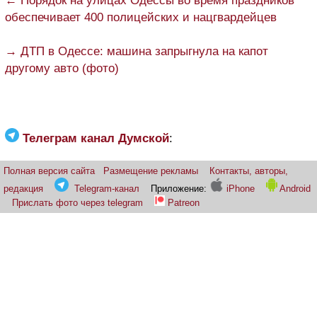
← Порядок на улицах Одессы во время праздников
обеспечивает 400 полицейских и нацгвардейцев
→ ДТП в Одессе: машина запрыгнула на капот
другому авто (фото)
Телеграм канал Думской
:
Полная версия сайта
Размещение рекламы
Контакты, авторы,
редакция
Telegram-канал
Приложение:
iPhone
Android
Прислать фото через telegram
Patreon