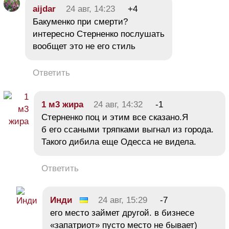
aijdar
24 авг, 14:23
+4
Бакуменко при смерти?
интересно Стерненко послушать
вообщет это не его стиль
Ответить
1 м3 жира
24 авг, 14:32
-1
Стерненко поц и этим все сказано.Я
б его ссаными тряпками выгнал из города.
Такого дибила еще Одесса не видела.
Ответить
Инди
24 авг, 15:29
-7
его место займет другой. в бизнесе
«запатриот» пусто место не бывает)