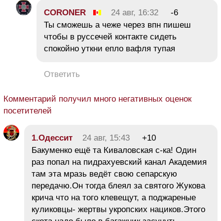
CORONER
24 авг, 16:32
-6
Ты сможешь а чеже через впн пишеш
чтобы в руссечей контакте сидеть
спокойно уткни епло вафля тупая
Ответить
Комментарий получил много негативных оценок
посетителей
1.Одессит
24 авг, 15:43
+10
Бакуменко ещё та Киваловская с-ка! Один
раз попал на пидрахуевский канал Академия
там эта мразь ведёт свою сепарскую
передачю.Он тогда блеял за святого Жукова
крича что на того клевещут, а поджареные
куликовцы- жертвы укропских нациков.Этого