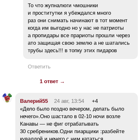
То что жупналюги чмошники
и проститутки я убеждался много
раз они снимать начинают в тот момент
когда им выгодно но у нас не патриоты
а пропидары все прариоты прошли через
ато защищая свою землю а не шатались
трубы здесь!!! в топку этих пидаров
Ответить
1 ответ →
Валерий55
24 авг, 13:54
+4
«Дело было поздно вечером, делать было
нечего».Оно шастало в 02-10 ночи возле
Канавы — не фиг отрабатывать
30 сребреников.Одни пиарщики :разбейте
кувалдой и нечего с ним кататься.