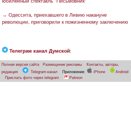
юбилейный спектакль "Письмовник"
→ Одессита, приехавшего в Ливию накануне
революции, приговорили к пожизненному заключению
Телеграм канал Думской
:
Полная версия сайта
Размещение рекламы
Контакты, авторы,
редакция
Telegram-канал
Приложение:
iPhone
Android
Прислать фото через telegram
Patreon