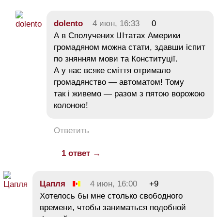
dolento
4 июн, 16:33
0
А в Сполучених Штатах Америки
громадяном можна стати, здавши іспит
по знянням мови та Конституції.
А у нас всяке сміття отримало
громадянство — автоматом! Тому
так і живемо — разом з пятою ворожою
колоною!
Ответить
1 ответ →
Цапля
4 июн, 16:00
+9
Хотелось бы мне столько свободного
времени, чтобы заниматься подобной