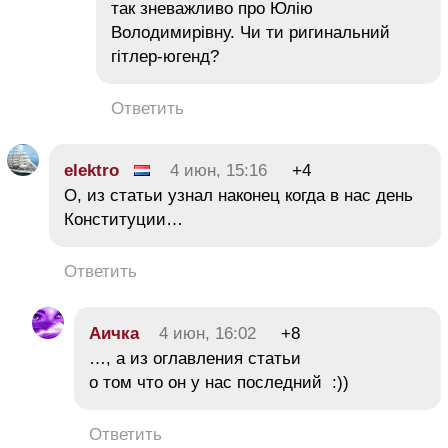
так зневажливо про Юлію
Володимирівну. Чи ти ригинальний
гітлер-югенд?
Ответить
elektro
4 июн, 15:16
+4
О, из статьи узнал наконец когда в нас день
Конституции…
Ответить
Аичка
4 июн, 16:02
+8
…, а из оглавления статьи
о том что он у нас последний :))
Ответить