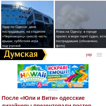
Удар по Одессе: двое
пострадавших, на стадионе
Атака на Одессу: в городе
«Черноморец» снесло часть
прилет, в море горит судно, ест
крыши, субботняя игра
пострадавшие (обновлено,
под угрозой
фото)
укр
Реклама
После «Юли и Вити» одесские
дизайнеры презентовали постер