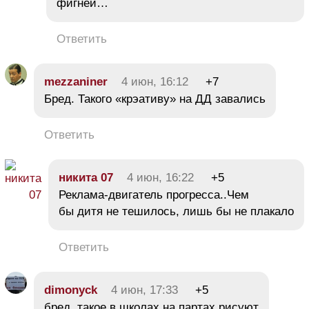
фигней…
Ответить
mezzaniner
4 июн, 16:12
+7
Бред. Такого «крэативу» на ДД завались
Ответить
никита 07
4 июн, 16:22
+5
Реклама-двигатель прогресса..Чем
бы дитя не тешилось, лишь бы не плакало
Ответить
dimonyck
4 июн, 17:33
+5
бред. такое в школах на партах рисуют