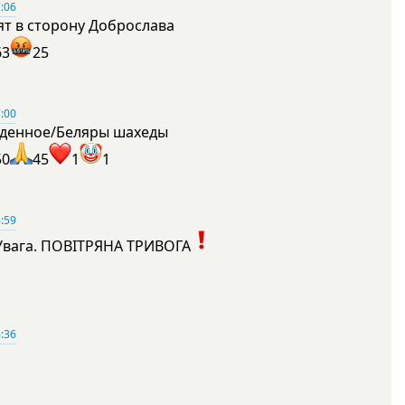
:06
ят в сторону Доброслава
63
25
:00
денное/Беляры шахеды
50
45
1
1
:59
Увага. ПОВІТРЯНА ТРИВОГА
1
:36