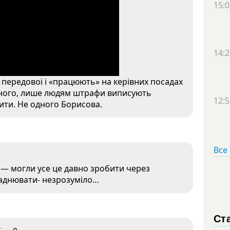
15:0
14:2
 з передової і «працюють» на керівних посадах
исного, лише людям штрафи виписують
12:5
дити. Не одного Борисова.
Все
м — могли усе це давно зробити через
ладнювати- незрозуміло…
Ст