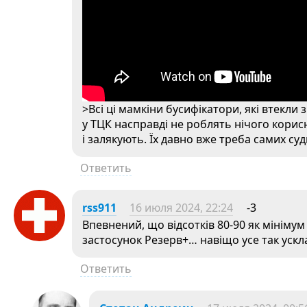
>Всі ці мамкіни бусифікатори, які втекли
у ТЦК насправді не роблять нічого кор
і залякують. Їх давно вже треба самих су
Ответить
rss911
16 июля 2024, 22:24
-3
Впевнений, що відсотків 80-90 як мініму
застосунок Резерв+… навіщо усе так уск
Ответить