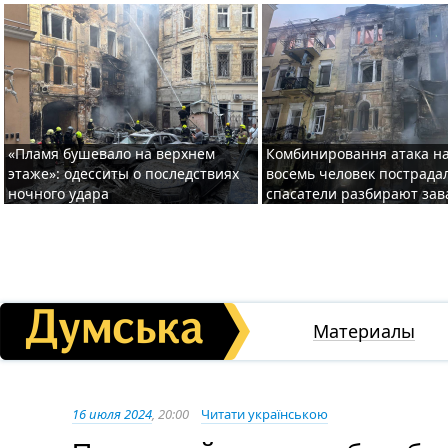
«Пламя бушевало на верхнем
Комбинировання атака на
этаже»: одесситы о последствиях
восемь человек пострада
ночного удара
спасатели разбирают за
Материалы
16 июля 2024
, 20:00
Читати українською