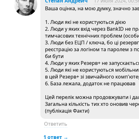
Степан Андреич
17 июля 2024, 00:5
Ваша оцінка, на мою думку, значно з
1. Люди які не користуються дією
2. Люди у яких вхід через BankID не п
тимчасових технічних проблем (особ
3. Люди без ЕЦП / ключа, бо ці резер
реєстрацію за логіном та паролем з по
би бути
4. Люди у яких Резерв+ не запускаєть
5. Люди які не користуються мобільни
в цей Резерв+ зі звичайного комп'ют
6. База лежала, додаток не працював
Цей перелік можна продовжувати і дал
Загальна кількість тих хто оновив че
(публікація Факти)
Ответить
1 ответ →