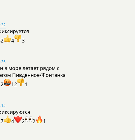
:32
фиксируется
32
4
3
:26
н в море летает рядом с
егом Пивденное/Фонтанка
32
12
1
:15
фиксируются
47
4
2
2
1