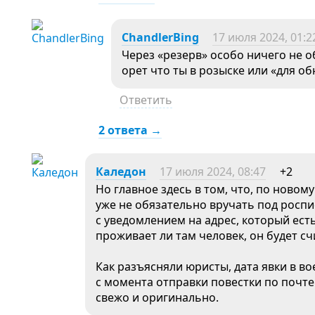
ChandlerBing
17 июля 2024, 01:2
Через «резерв» особо ничего не 
орет что ты в розыске или «для об
Ответить
2 ответа →
Каледон
17 июля 2024, 08:47
+2
Но главное здесь в том, что, по новом
уже не обязательно вручать под росп
с уведомлением на адрес, который есть
проживает ли там человек, он будет с
Как разъясняли юристы, дата явки в в
с момента отправки повестки по почте
свежо и оригинально.