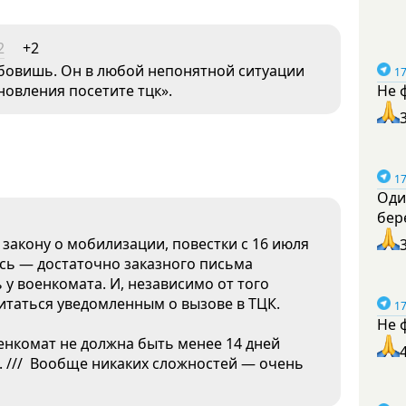
2
+2
обовишь. Он в любой непонятной ситуации
17
новления посетите тцк».
Не 
17
Оди
бер
у закону о мобилизации, повестки с 16 июля
ись — достаточно заказного письма
 у военкомата. И, независимо от того
читаться уведомленным о вызове в ТЦК.
17
Не 
оенкомат не должна быть менее 14 дней
. /// Вообще никаких сложностей — очень