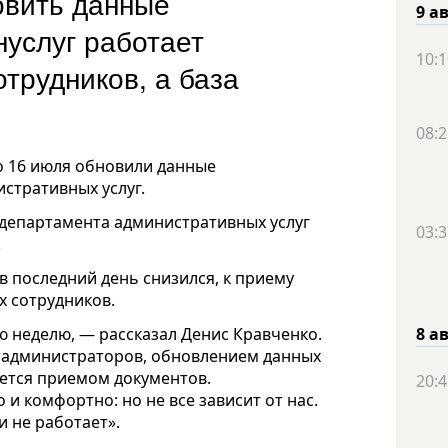
овить данные
9 а
нуслуг работает
10:1
трудников, а база
08:2
о 16 июля обновили данные
стративных услуг.
 департамента административных услуг
03:3
.
в последний день снизился, к приему
х сотрудников.
ю неделю, — рассказал Денис Кравченко.
8 а
 администраторов, обновлением данных
ается приемом документов.
20:4
и комфортно: но не все зависит от нас.
и не работает».