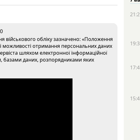
21:2
0
ня військового обліку зазначено: «Положення
19:3
азі можливості отримання персональних даних
зервіста шляхом електронної інформаційної
и, базами даних, розпорядниками яких
17:4
15:4