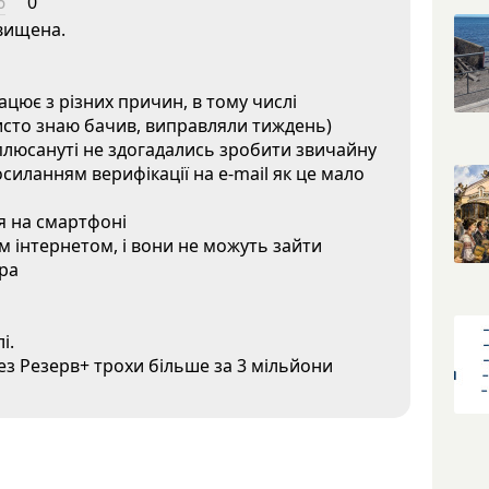
6
0
авищена.
рацює з різних причин, в тому числі
исто знаю бачив, виправляли тиждень)
вплюсануті не здогадались зробити звичайну
силанням верифікації на e-mail як це мало
ся на смартфоні
м інтернетом, і вони не можуть зайти
ера
і.
рез Резерв+ трохи більше за 3 мільйони