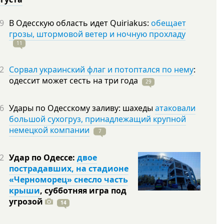
9
В Одесскую область идет Quiriakus:
обещает
грозы, штормовой ветер и ночную прохладу
11
2
Сорвал украинский флаг и потоптался по нему
:
одессит может сесть на три
года
29
6
Удары по Одесскому заливу: шахеды
атаковали
большой сухогруз, принадлежащий крупной
немецкой компании
7
2
Удар по Одессе:
двое
пострадавших, на стадионе
«Черноморец» снесло часть
крыши
, субботняя игра под
угрозой
14