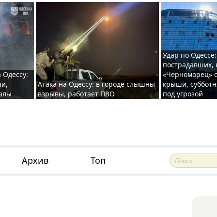
Удар по Одессе:
пострадавших, 
 Одессу:
«Черноморец» с
ли,
Атака на Одессу: в городе слышны
крыши, субботн
валы
взрывы, работает ПВО
под угрозой
Архив
Топ