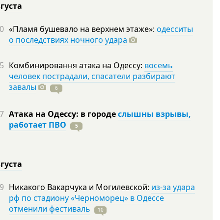
вгуста
0
«Пламя бушевало на верхнем этаже»:
одесситы
о последствиях ночного удара
5
Комбинировання атака на Одессу:
восемь
человек пострадали, спасатели разбирают
завалы
6
7
Атака на Одессу: в городе
слышны взрывы,
работает ПВО
5
вгуста
9
Никакого Вакарчука и Могилевской:
из-за удара
рф по стадиону «Черноморец» в Одессе
отменили фестиваль
10