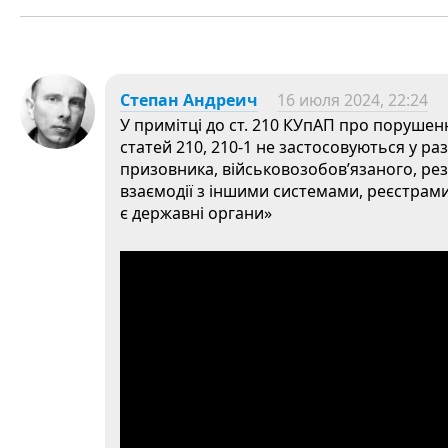
Степан Андреич
16 июля 2024, 22:24
У примітці до ст. 210 КУпАП про порушен
статей 210, 210-1 не застосовуються у р
призовника, військовозобов’язаного, ре
взаємодії з іншими системами, реєстрам
є державні органи»