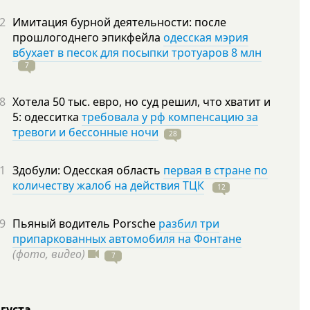
2
Имитация бурной деятельности: после
прошлогоднего эпикфейла
одесская мэрия
вбухает в песок для посыпки тротуаров 8 млн
7
8
Хотела 50 тыс. евро, но суд решил, что хватит и
5: одесситка
требовала у рф компенсацию за
тревоги и бессонные ночи
28
1
Здобули: Одесская область
первая в стране по
количеству жалоб на действия ТЦК
12
9
Пьяный водитель Porsche
разбил три
припаркованных автомобиля на Фонтане
(фото, видео)
7
вгуста