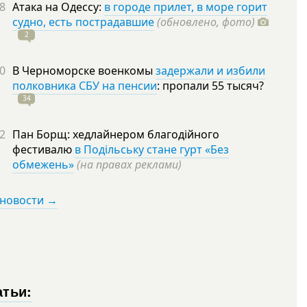
8
Атака на Одессу:
в городе прилет, в море горит
судно, есть пострадавшие
(обновлено, фото)
2
0
В Черноморске военкомы
задержали и избили
полковника СБУ на пенсии
: пропали 55
тысяч?
34
2
Пан Борщ: хедлайнером благодійного
фестивалю
в Подільську стане гурт «Без
обмежень»
(на правах реклами)
 новости →
атьи: