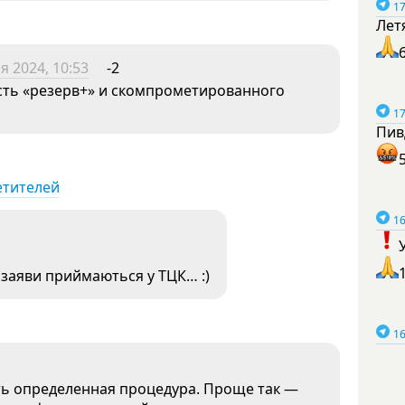
17
Лет
я 2024, 10:53
-2
сть «резерв+» и скомпрометированного
17
Пив
етителей
16
— заяви приймаються у ТЦК… :)
16
ть определенная процедура. Проще так —