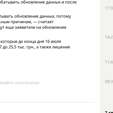
абатывать обновление данных и после
17:3
тывать обновление данных, потому
льным причинам, — считает
дут еще заявители на обновление
14:2
которые до конца дня 16 июля
 до 25,5 тыс. грн., а также лишение
11:4
08:3
майте control-enter
7 а