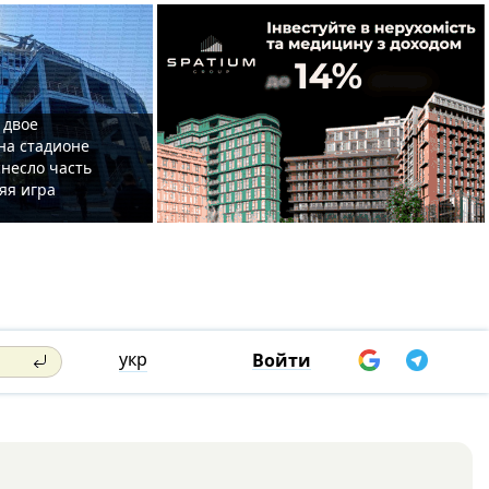
 двое
на стадионе
несло часть
яя игра
укр
Войти