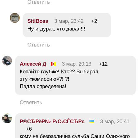
Ответить
SitiBoss
3 мар, 23:42
+2
Ну и дурак, что давал!!!
Ответить
Алексей Д
3 мар, 20:13
+12
Копайте глубже! Кто?? Выбирал
эту «комиссию»?! ?!
Падла определена!
Ответить
Р®СЂРёР№ Р›С‹СЃСЋРє
3 мар, 20:41
+6
кому не безразлична судьба Саши Одижного