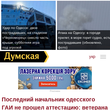
Удар по Одессе: двое
пострадавших, на стадионе
Атака на Одессу: в городе
«Черноморец» снесло часть
прилет, в море горит судно, ест
крыши, субботняя игра
пострадавшие (обновлено,
под угрозой
фото)
укр
Реклама
Последний начальник одесского
ГАИ не прошел аттестацию: ветерана