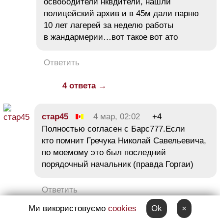
освободители нквдители, нашли
полицейский архив и в 45м дали парню
10 лет лагерей за неделю работы
в жандармерии…вот такое вот ато
Ответить
4 ответа →
стар45
4 мар, 02:02
+4
Полностью согласен с Барс777.Если
кто помнит Гречука Николай Савельевича,
по моемому это был последний
порядочный начальник (правда Горгаи)
Ответить
Ми використовуємо
cookies
Ok
×