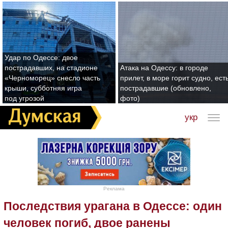
Удар по Одессе: двое
пострадавших, на стадионе
Атака на Одессу: в городе
«Черноморец» снесло часть
прилет, в море горит судно, ест
крыши, субботняя игра
пострадавшие (обновлено,
под угрозой
фото)
укр
Реклама
Последствия урагана в Одессе: один
человек погиб, двое ранены