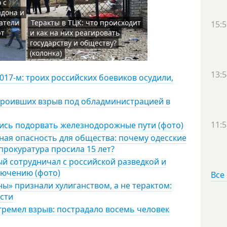
 с
адона и
атели
Теракты в ТЦК: что происходит
15:5
ют
и как на них реагировать
государству и обществу?
(колонка)
13:5
017-м: троих российских боевиков осудили,
строивших взрыв под обладминистрацией в
11:5
лись подорвать железнодорожные пути (фото)
ая опасность для общества: почему одесские
прокуратура просила 15 лет?
й сотрудничал с российской разведкой и
лючению (фото)
Все
ы» признали хулиганством, а не терактом:
сти
гремел взрыв: пострадало восемь человек