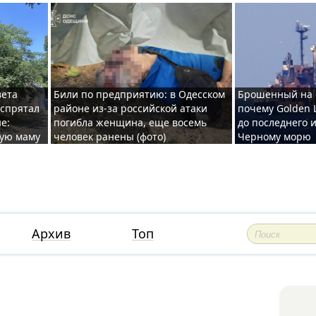
вета
Били по предприятию: в Одесском
Брошенный на 
 спрятал
районе из-за российской атаки
почему Golden 
е:
погибла женщина, еще восемь
до последнего и
ную маму
человек ранены (фото)
Черному морю
Архив
Топ