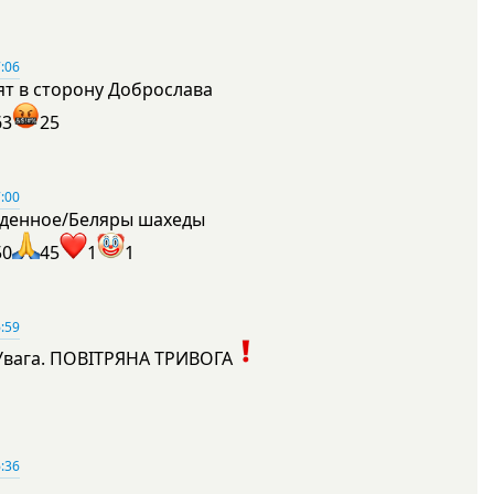
:06
ят в сторону Доброслава
63
25
:00
денное/Беляры шахеды
50
45
1
1
:59
Увага. ПОВІТРЯНА ТРИВОГА
1
:36