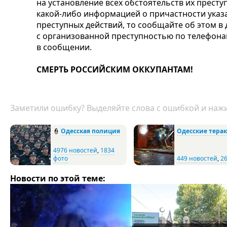
на установление всех обстоятельств их престу
какой-либо информацией о причастности указ
преступных действий, то сообщайте об этом в
с организованной преступностью по телефонам 
в сообщении.
СМЕРТЬ РОССИЙСКИМ ОККУПАНТАМ!
Заметили ошибку? Выделяйте слова с ошибкой и нажи
👮
Одесская полиция
Одесские тера
4976 новостей
,
1834
фото
449 новостей
,
2
Новости по этой теме: