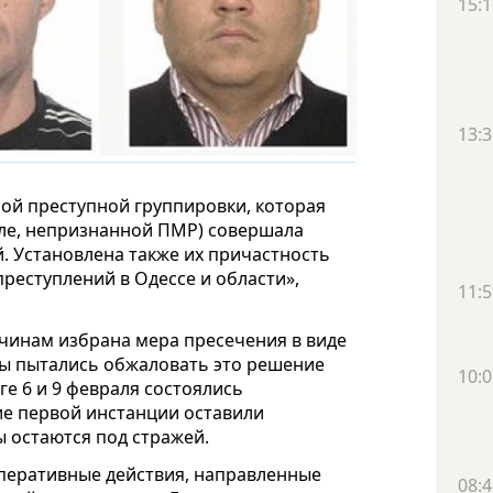
15:1
13:3
ной преступной группировки, которая
сле, непризнанной ПМР) совершала
. Установлена также их причастность
реступлений в Одессе и области»,
11:5
жчинам избрана мера пресечения в виде
ты пытались обжаловать это решение
10:0
ге 6 и 9 февраля состоялись
ие первой инстанции оставили
 остаются под стражей.
перативные действия, направленные
08:4