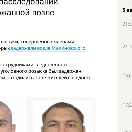
 расследовании
ржанной возле
5 а
21:5
уплениях, совершенных членами
21:3
торых
задержали возле Малиновского
ь сотрудниками следственного
 уголовного розыска был задержан
19:0
ом находились трое жителей соседнего
17:2