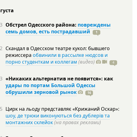
вгуста
3
Обстрел Одесского района:
повреждены
семь домов, есть пострадавший
1
2
Скандал в Одесском театре кукол: бывшего
режиссера
обвинили в рассылке нюдсов и
порно студенткам и коллегам
(видео)
4
3
«Никаких альтернатив не появится»: как
удары по портам Большой Одессы
обрушили зерновой рынок
16
5
Цирк на льоду представляє «Крижаний Оскар»:
шоу, де трюки виконуються без дублерів та
монтажних склейок
(на правах реклами)