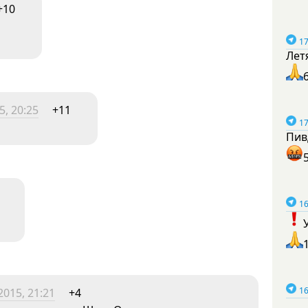
+10
17
Лет
, 20:25
+11
17
Пив
16
16
015, 21:21
+4