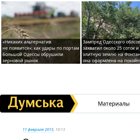
«Никаких альтернатив
Зампред Одесского облсо
не появится»: как удары по портам
захватил около 25 соток и
Большой Одессы обрушили
элитную землю на Фонтан
зерновой рынок
она оформлена на покой
Материалы
11 февраля 2015
, 19:13