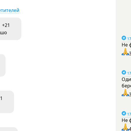
етителей
+21
ошо
17
Не 
17
Оди
бер
1
17
Не 