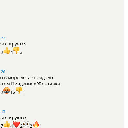
:32
фиксируется
32
4
3
:26
н в море летает рядом с
егом Пивденное/Фонтанка
32
12
1
:15
фиксируются
47
4
2
2
1