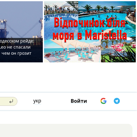
одесском рейде:
Leo не спасали
 чем он грозит
укр
Войти