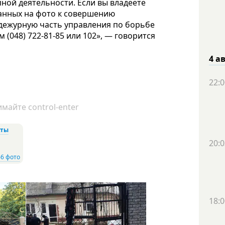
пной деятельности. Если вы владеете
анных на фото к совершению
 дежурную часть управления по борьбе
(048) 722-81-85 или 102», — говорится
4 а
22:0
майте control-enter
кты
20:0
66 фото
18:0