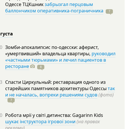
Одессе ТЦКшник
забрызгал перцовым
баллончиком оперативника-пограничника
7
вгуста
0
Зомби-апокалипсис по-одесски: аферист,
«умертвивший» владельца квартиры,
руководил
«частными тюрьмами» и лечил пациентов в
ресторане
8
3
Спасти Циркульный: реставрация одного из
старейших памятников архитектуры Одессы
так
и не началась, вопреки решениям судов
(фото)
7
0
Робота мрії у світі дитинства: Gagarinn Kids
шукає інструктора ігрової зони
(на правах
реклами)