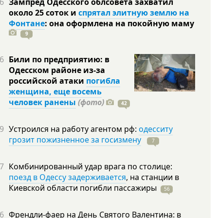
6
Зампред Одесского облсовета захватил
около 25 соток и
спрятал элитную землю на
Фонтане
: она оформлена на покойную
маму
9
6
Били по предприятию: в
Одесском районе из-за
российской атаки
погибла
женщина, еще восемь
человек ранены
(фото)
42
9
Устроился на работу агентом рф:
одесситу
грозит пожизненное за госизмену
7
7
Комбинированный удар врага по столице:
поезд в Одессу задерживается
, на станции в
Киевской области погибли
пассажиры
56
6
Френдли-фаер на День Святого Валентина: в