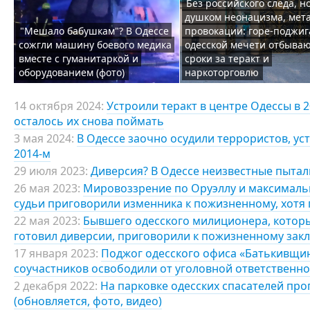
Без российского следа, но
душком неонацизма, мет
"Мешало бабушкам"? В Одессе
провокации: горе-поджиг
сожгли машину боевого медика
одесской мечети отбыва
вместе с гуманитаркой и
сроки за теракт и
оборудованием (фото)
наркоторговлю
14 октября 2024:
Устроили теракт в центре Одессы в 2
осталось их снова поймать
3 мая 2024:
В Одессе заочно осудили террористов, у
2014-м
29 июля 2023:
Диверсия? В Одессе неизвестные пыта
26 мая 2023:
Мировоззрение по Оруэллу и максимальн
судьи приговорили изменника к пожизненному, хотя 
22 мая 2023:
Бывшего одесского милиционера, которы
готовил диверсии, приговорили к пожизненному зак
17 января 2023:
Поджог одесского офиса «Батькивщин
соучастников освободили от уголовной ответственно
2 декабря 2022:
На парковке одесских спасателей про
(обновляется, фото, видео)