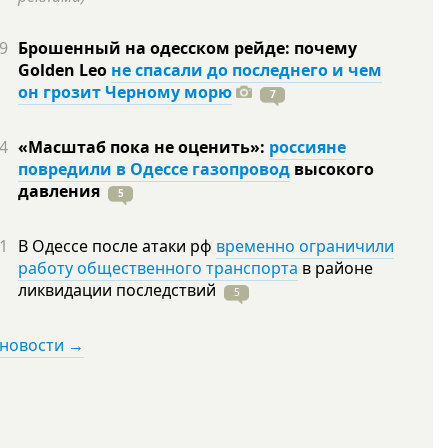
9
Брошенный на одесском рейде: почему
Golden Leo
не спасали до последнего и чем
он грозит Черному морю
7
4
«Масштаб пока не оценить»:
россияне
повредили в Одессе газопровод
высокого
давления
5
1
В Одессе после атаки рф
временно ограничили
работу общественного транспорта
в районе
ликвидации
последствий
5
 новости →