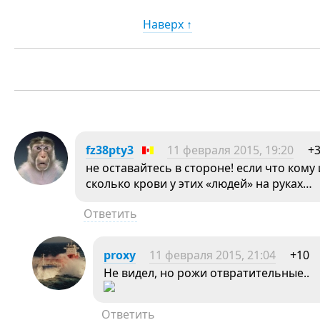
Наверх ↑
fz38pty3
11 февраля 2015, 19:20
+
не оставайтесь в стороне! если что кому
сколько крови у этих «людей» на руках…
Ответить
proxy
11 февраля 2015, 21:04
+10
Не видел, но рожи отвратительные..
Ответить