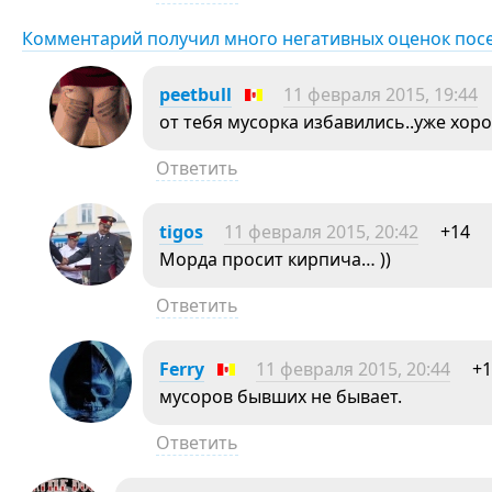
Комментарий получил много негативных оценок пос
pееtbull
11 февраля 2015, 19:44
от тебя мусорка избавились..уже хор
Ответить
tigos
11 февраля 2015, 20:42
+14
Морда просит кирпича… ))
Ответить
Ferry
11 февраля 2015, 20:44
+1
мусоров бывших не бывает.
Ответить