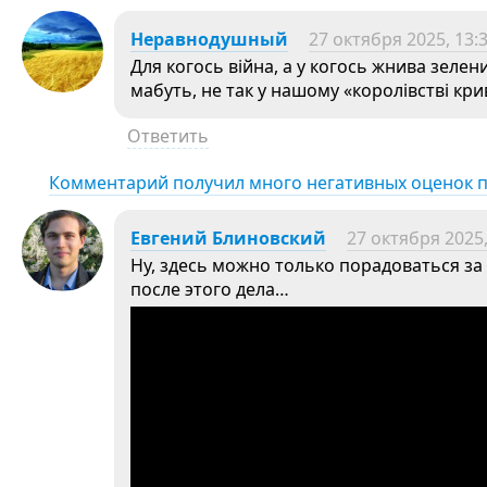
Неравнодушный
27 октября 2025, 13:
Для когось війна, а у когось жнива зелени
мабуть, не так у нашому «королівстві кри
Ответить
Комментарий получил много негативных оценок 
Евгений Блиновский
27 октября 2025,
Ну, здесь можно только порадоваться за
после этого дела…