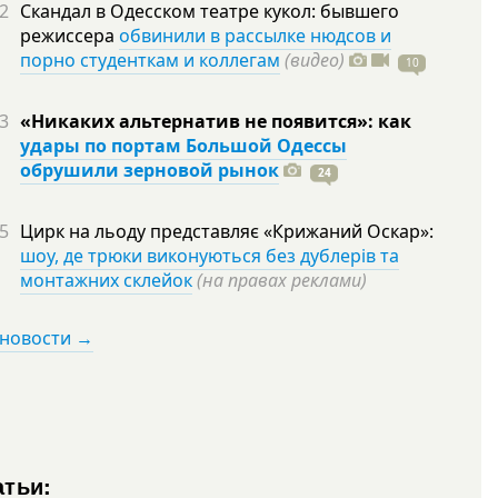
2
Скандал в Одесском театре кукол: бывшего
режиссера
обвинили в рассылке нюдсов и
порно студенткам и коллегам
(видео)
10
3
«Никаких альтернатив не появится»: как
удары по портам Большой Одессы
обрушили зерновой рынок
24
5
Цирк на льоду представляє «Крижаний Оскар»:
шоу, де трюки виконуються без дублерів та
монтажних склейок
(на правах реклами)
 новости →
атьи: