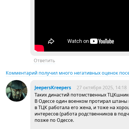
Ответить
Комментарий получил много негативных оценок пос
JeepersKreepers
27 октября 2025, 14:18
Таких династий потомственных ТЦКшнико
В Одессе один военком протирал штаны 
в ТЦК работала его жена, и тоже на хор
интересов (работа родственников в подч
позже по Одессе.