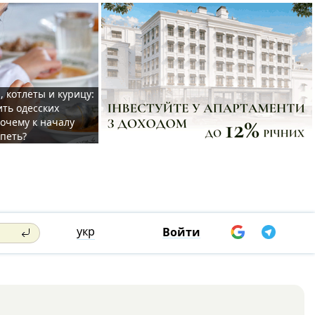
, котлеты и курицу:
ить одесских
очему к началу
спеть?
укр
Войти