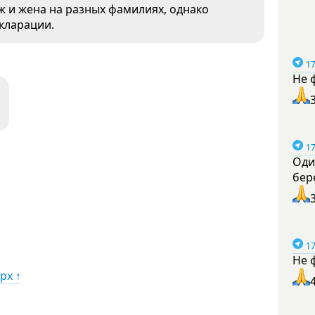
ж и жена на разных фамилиях, однако
екларации.
17
Не 
17
Оди
бер
17
Не 
рх ↑