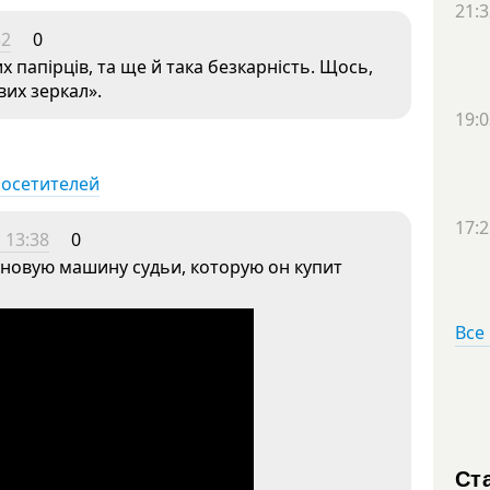
21:3
32
0
х папірців, та ще й така безкарність. Щось,
вих зеркал».
19:0
посетителей
17:2
 13:38
0
 новую машину судьи, которую он купит
Все
Ст