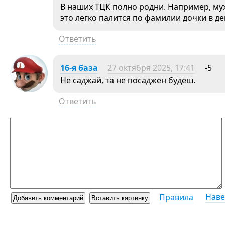
В наших ТЦК полно родни. Например, му
это легко палится по фамилии дочки в д
Ответить
16-я база
27 октября 2025, 17:41
-5
Не саджай, та не посаджен будеш.
Ответить
Наве
Правила