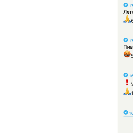
17
Лет
17
Пив
16
16