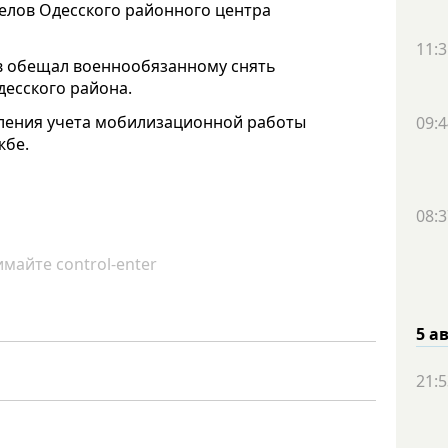
делов Одесского районного центра
11:3
ов обещал военнообязанному снять
есского района.
ления учета мобилизационной работы
09:4
жбе.
08:3
майте control-enter
5 а
21:5