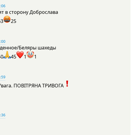
:06
ят в сторону Доброслава
63
25
:00
денное/Беляры шахеды
50
45
1
1
:59
Увага. ПОВІТРЯНА ТРИВОГА
1
:36