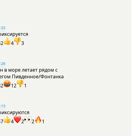
:32
фиксируется
32
4
3
:26
н в море летает рядом с
егом Пивденное/Фонтанка
32
12
1
:15
фиксируются
47
4
2
2
1