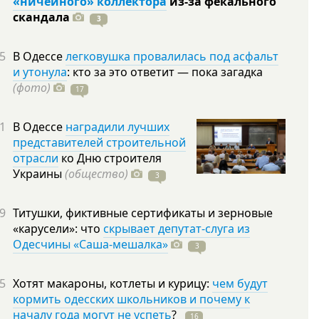
«ничейного» коллектора
из-за фекального
скандала
3
5
В Одессе
легковушка провалилась под асфальт
и утонула
: кто за это ответит — пока загадка
(фото)
17
1
В Одессе
наградили лучших
представителей строительной
отрасли
ко Дню строителя
Украины
(общество)
3
9
Титушки, фиктивные сертификаты и зерновые
«карусели»: что
скрывает депутат-слуга из
Одесчины «Саша-мешалка»
3
5
Хотят макароны, котлеты и курицу:
чем будут
кормить одесских школьников и почему к
началу года могут не успеть
?
16