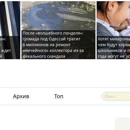
После «волшебного пенделя»:
а»:
громада под Одессой тратит
Хотят макароны
ы
6 миллионов на ремонт
чем будут корм
и ждет
«ничейного» коллектора из-за
школьников и п
й
фекального скандала
года могут не у
Архив
Топ