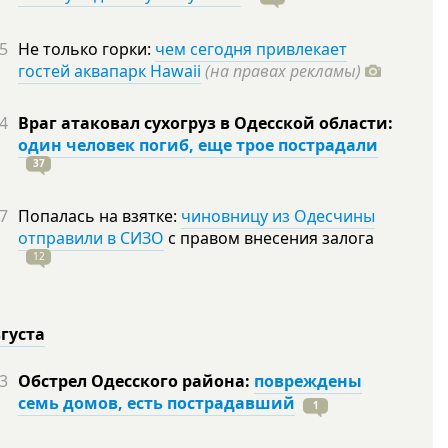
5
Не только горки:
чем сегодня привлекает
гостей аквапарк Hawaii
(на правах рекламы)
4
Враг атаковал сухогруз в Одесской области:
один человек погиб, еще трое пострадали
37
7
Попалась на взятке:
чиновницу из Одесчины
отправили в СИЗО
с правом внесения залога
12
вгуста
3
Обстрел Одесского района:
повреждены
семь домов, есть пострадавший
1