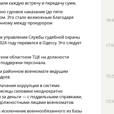
али каждую встречу и передачу сумм.
но суровое наказание (до пяти
фом. Это стало возможным благодаря
18:4
енному между прокурором
ом управлении Службы судебной охраны
024 году перевелся в Одессу. Это следует
17:0
ском областном ТЦК на должности
 поддержки персонала.
ом районном военкомате ведущим
15:2
дров.
лачения коррупции в системе
 месяцы силовики неоднократно
 за деньги — с поддельными справками,
13:3
 должностными лицами военкоматов.
за исключение военнообязанного из базы