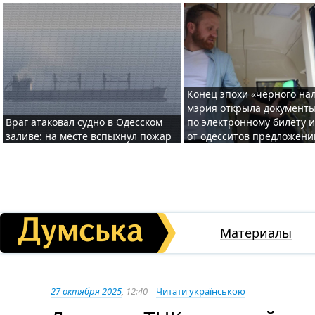
Конец эпохи «черного нал
мэрия открыла документ
Враг атаковал судно в Одесском
по электронному билету 
заливе: на месте вспыхнул пожар
от одесситов предложени
Материалы
27 октября 2025
, 12:40
Читати українською