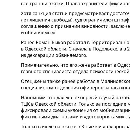
все транши взятки. Правоохранители фиксиров
Хотя санкция статьи предусматривает достаточ
лет лишения свободы), суд ограничился штра
соглашению о признании виновности, заключ
и обвиняемым.
Ранее Роман Быков работал в Территориальн
в Одесской области. Сначала в Подольске, а в 2
из декларации обвиняемого.
Примечательно, что его жена работает в Одес
главного специалиста отдела психологической
Отец жены также ранее работал в Малиновск
специалистом отделения офицеров запаса и ка
Напомним, это далеко не первый случай разоб
ТЦК в Одесской области. Только за последние
фиксировали схемы уклонения от мобилизации
фиктивными диагнозами и «договорняками» с
Только в июле на взятке в 3 тысячи долларов 