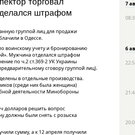
пектор торговал
7 а
отделался штрафом
08:3
анную группой лиц для продажи
блачили в Одессе.
 по воинскому учету и бронированию
6 а
ой». Мужчина отделался штрафом
нение по ч.2 ст.369-2 УК Украины
22:5
редварительному сговору группой лиц).
делены в отдельные производства.
ников (среди них была женщина)
ебной деятельности Минобороны
21:4
яч долларов решить вопрос
ну должны были снять с розыска
20:0
учили сумму, а к 12 апреля получили