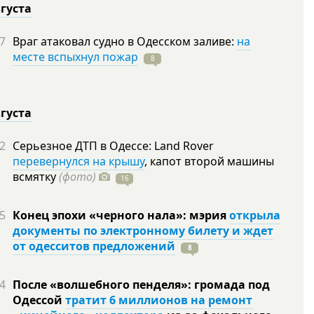
вгуста
7
Враг атаковал судно в Одесском заливе:
на
месте вспыхнул пожар
8
вгуста
2
Серьезное ДТП в Одессе: Land Rover
перевернулся на крышу
, капот второй машины
всмятку
(фото)
16
5
Конец эпохи «черного нала»: мэрия
открыла
документы по электронному билету и ждет
от одесситов предложений
8
4
После «волшебного пенделя»: громада под
Одессой
тратит 6 миллионов на ремонт