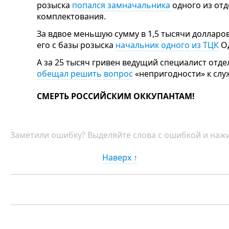
розыска
попался замначальника
одного из от
комплектования.
За вдвое меньшую сумму в 1,5 тысячи доллар
его с базы розыска
начальник одного из ТЦК
Од
А за 25 тысяч гривен
ведущий специалист отде
обещал решить вопрос
«непригодности» к слу
СМЕРТЬ РОССИЙСКИМ ОККУПАНТАМ!
Заметили ошибку? Выделяйте слова с ошибкой и нажи
Наверх ↑