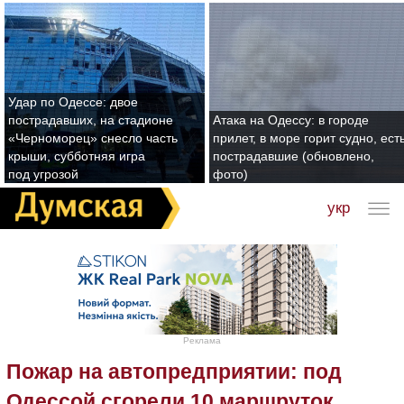
Удар по Одессе: двое
пострадавших, на стадионе
Атака на Одессу: в городе
«Черноморец» снесло часть
прилет, в море горит судно, ест
крыши, субботняя игра
пострадавшие (обновлено,
под угрозой
фото)
укр
Реклама
Пожар на автопредприятии: под
Одессой сгорели 10 маршруток