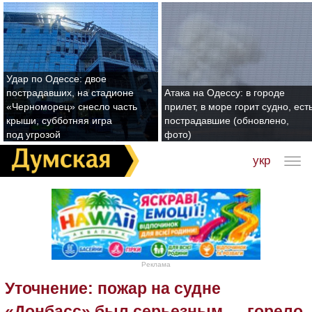
Удар по Одессе: двое
пострадавших, на стадионе
Атака на Одессу: в городе
«Черноморец» снесло часть
прилет, в море горит судно, ест
крыши, субботняя игра
пострадавшие (обновлено,
под угрозой
фото)
укр
Реклама
Уточнение: пожар на судне
«Донбасс» был серьезным — горело