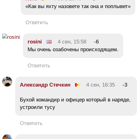
«Как вы яхту назовете так она и поплывет»
Ответить
rosini
4 сен, 15:58
-6
Мы очень озабочены происходящем.
Ответить
Александр Стечкин
4 сен, 16:35
-3
Бухой командир и офицер который в наряде,
устроили тусу
Ответить