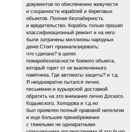
документов по обеспечению живучести
и сохранности кораблей и береговых
объектов. Полная безлаберность
и вредительство. Корабль только прошел
классификационный ремонт и на него
были затрачены миллионы народных
денег.Стоит проанализировать:
что сделано? в целях
пожаробезопасности боевого объекта,
который горит от не выключенного
пакетника. Где автоматы защиты? и т.д.
Я неоднократно пытался лично,
письменно и курьерской доставкой
обратить на это внимание лично Доскато.
Кодымского, Холодова и т.д.но
был проявлен полный правовой нигилизм
и еще большее пренебрежение
с тяжелыми не однократными
удручающими последствиями.И это было