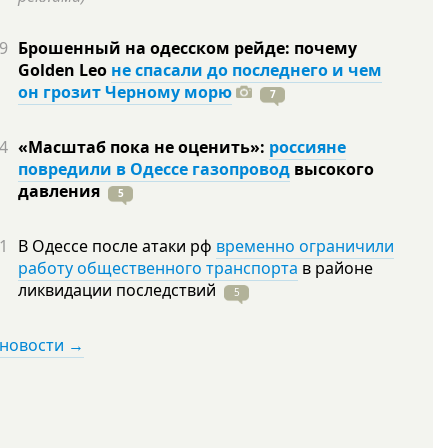
9
Брошенный на одесском рейде: почему
Golden Leo
не спасали до последнего и чем
он грозит Черному морю
7
4
«Масштаб пока не оценить»:
россияне
повредили в Одессе газопровод
высокого
давления
5
1
В Одессе после атаки рф
временно ограничили
работу общественного транспорта
в районе
ликвидации
последствий
5
 новости →