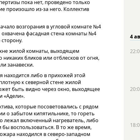
пертизы пока нет, проведено только
ие произошло из-за него. Коллектив
в.
начало возгорания в угловой комнате №4
ем охвачена фасадная стена комнаты №4
4 а
 сторону.
 окне жилой комнаты, выходящем
22:0
о никаких бликов или отблесков от огня,
или занавески.
ня находится либо в прихожей этой
вплотную к северной стене жилой
20:0
может быть видно через окно, выходящее
ии «Адели».
ектива, которые посоветовались с рядом
ии о забытом кипятильнике, то гореть
бо лежал включенный нагреватель, либо
18:0
и бы воспользоваться. В то же время,
пожара находился в северо-западном