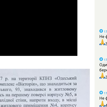
17
Не 
17
Оди
бер
17
Не 