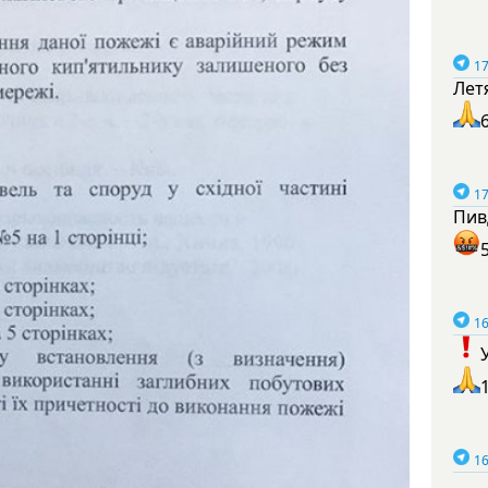
17
Лет
17
Пив
16
16