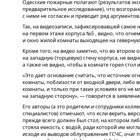
Одесские пожарные полагают (результатов экс
предварительное исследование), что возгоран
с ними не согласен и приводит ряд аргументо
Так, на видеозаписи, зафиксировавшей самое 
на первом этаже корпуса №5 , видно, что огн
и окно жилой комнаты выходящее на северную
Кроме того, на видео заметно, что во втором
на западную (торцевую) стену корпуса, не видн
а также не видно, чтобы в комнате горел стол 
«Это дает основание считать, что источник ог
комнаты, поблизости от входной двери, либо 
комнаты, и только при таких условиях его не 
на западную сторону», — говорится в заявлен
Его авторы (а это родители и сотрудники колл
специалистов) отмечают, что если верить верс
прежде всего должен был стол, на котором ли
стояла емкость с водой, ради которой им могл
исходя из выводов облуправления ГСЧС, очаг 