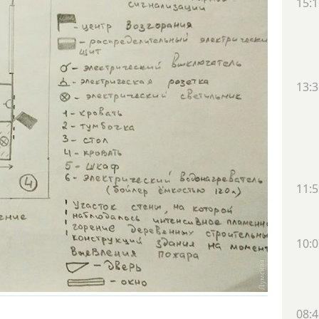
15:1
13:3
11:5
10:0
08:4