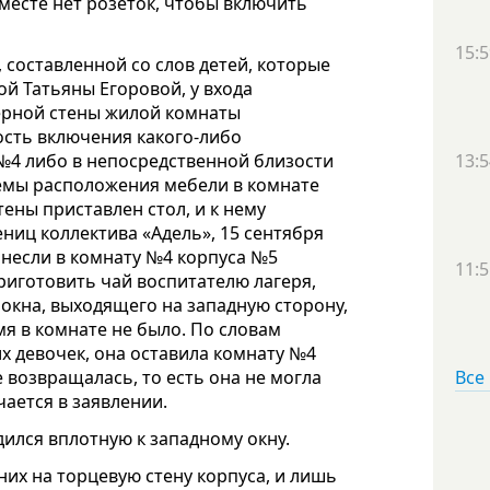
месте нет розеток, чтобы включить
15:5
 составленной со слов детей, которые
мой Татьяны Егоровой, у входа
верной стены жилой комнаты
ость включения какого-либо
13:5
№4 либо в непосредственной близости
хемы расположения мебели в комнате
тены приставлен стол, и к нему
ниц коллектива «Адель», 15 сентября
занесли в комнату №4 корпуса №5
11:5
риготовить чай воспитателю лагеря,
 окна, выходящего на западную сторону,
мя в комнате не было. По словам
х девочек, она оставила комнату №4
Все
е возвращалась, то есть она не могла
ается в заявлении.
дился вплотную к западному окну.
них на торцевую стену корпуса, и лишь