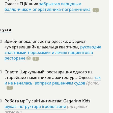
Одессе ТЦКшник
забрызгал перцовым
баллончиком оперативника-пограничника
7
вгуста
0
Зомби-апокалипсис по-одесски: аферист,
«умертвивший» владельца квартиры,
руководил
«частными тюрьмами» и лечил пациентов в
ресторане
8
3
Спасти Циркульный: реставрация одного из
старейших памятников архитектуры Одессы
так
и не началась, вопреки решениям судов
(фото)
7
0
Робота мрії у світі дитинства: Gagarinn Kids
шукає інструктора ігрової зони
(на правах
реклами)