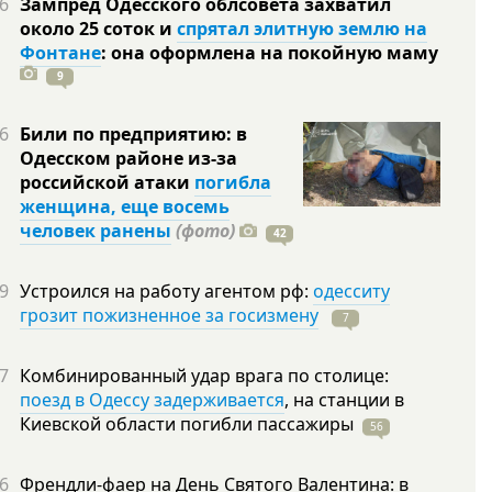
6
Зампред Одесского облсовета захватил
около 25 соток и
спрятал элитную землю на
Фонтане
: она оформлена на покойную
маму
9
6
Били по предприятию: в
Одесском районе из-за
российской атаки
погибла
женщина, еще восемь
человек ранены
(фото)
42
9
Устроился на работу агентом рф:
одесситу
грозит пожизненное за госизмену
7
7
Комбинированный удар врага по столице:
поезд в Одессу задерживается
, на станции в
Киевской области погибли
пассажиры
56
6
Френдли-фаер на День Святого Валентина: в