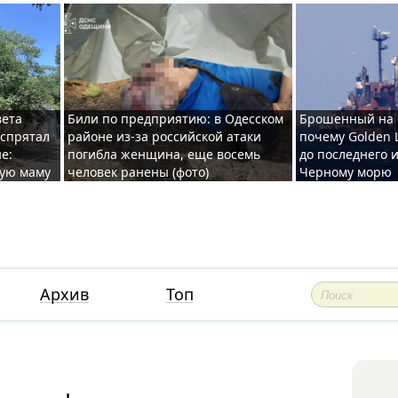
вета
Били по предприятию: в Одесском
Брошенный на 
 спрятал
районе из-за российской атаки
почему Golden 
е:
погибла женщина, еще восемь
до последнего и
ную маму
человек ранены (фото)
Черному морю
Архив
Топ