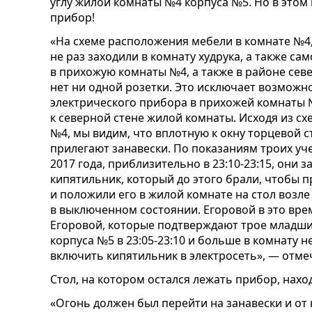
углу жилой комнаты №4 корпуса №5. Но в этом 
прибор!
«На схеме расположения мебели в комнате №4,
не раз заходили в комнату худрука, а также са
в прихожую комнаты №4, а также в районе се
нет ни одной розетки. Это исключает возможн
электрического прибора в прихожей комнаты 
к северной стене жилой комнаты. Исходя из с
№4, мы видим, что вплотную к окну торцевой с
прилегают занавески. По показаниям троих уче
2017 года, приблизительно в 23:10-23:15, они 
кипятильник, который до этого брали, чтобы п
и положили его в жилой комнате на стол возле
в выключенном состоянии. Егоровой в это вре
Егоровой, которые подтверждают трое младши
корпуса №5 в 23:05-23:10 и больше в комнату н
включить кипятильник в электросеть», — отмеч
Стол, на котором остался лежать прибор, нахо
«Огонь должен был перейти на занавески и от 