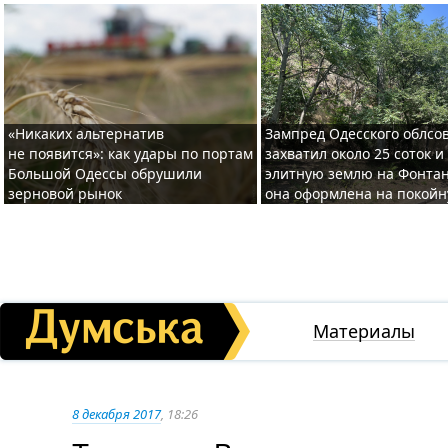
«Никаких альтернатив
Зампред Одесского облсо
не появится»: как удары по портам
захватил около 25 соток и
Большой Одессы обрушили
элитную землю на Фонтан
зерновой рынок
она оформлена на покой
Материалы
8 декабря 2017
, 18:26