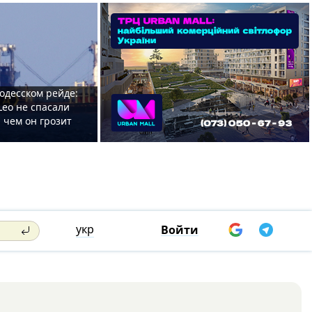
одесском рейде:
Leo не спасали
 чем он грозит
укр
Войти