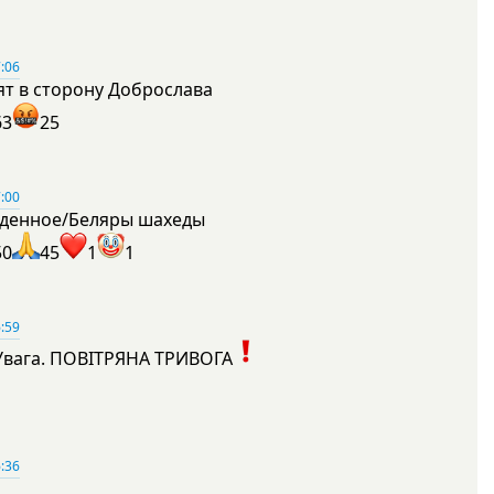
:06
ят в сторону Доброслава
63
25
:00
денное/Беляры шахеды
50
45
1
1
:59
Увага. ПОВІТРЯНА ТРИВОГА
1
:36