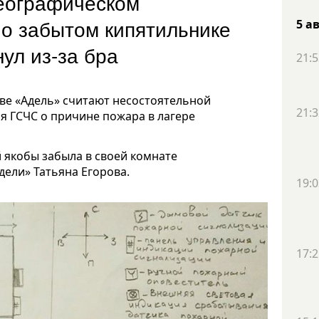
реографическом
 о забытом кипятильнике
5 а
нул из-за бра
21:5
ве «Адель» считают несостоятельной
21:3
я ГСЧС о причине пожара в лагере
й якобы забыла в своей комнате
ели» Татьяна Егорова.
19:0
17:2