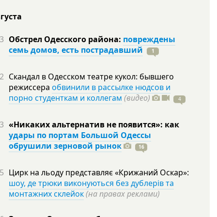
вгуста
3
Обстрел Одесского района:
повреждены
семь домов, есть пострадавший
1
2
Скандал в Одесском театре кукол: бывшего
режиссера
обвинили в рассылке нюдсов и
порно студенткам и коллегам
(видео)
4
3
«Никаких альтернатив не появится»: как
удары по портам Большой Одессы
обрушили зерновой рынок
16
5
Цирк на льоду представляє «Крижаний Оскар»:
шоу, де трюки виконуються без дублерів та
монтажних склейок
(на правах реклами)