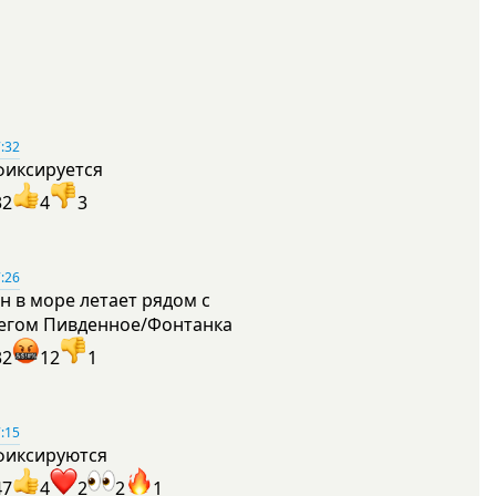
:32
фиксируется
32
4
3
:26
н в море летает рядом с
егом Пивденное/Фонтанка
32
12
1
:15
фиксируются
47
4
2
2
1