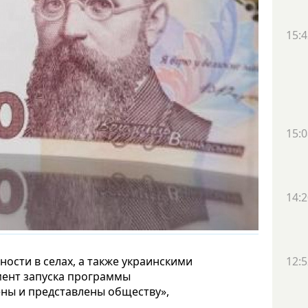
15:4
15:0
14:2
12:5
ости в селах, а также украинскими
мент запуска программы
ены и представлены обществу»,