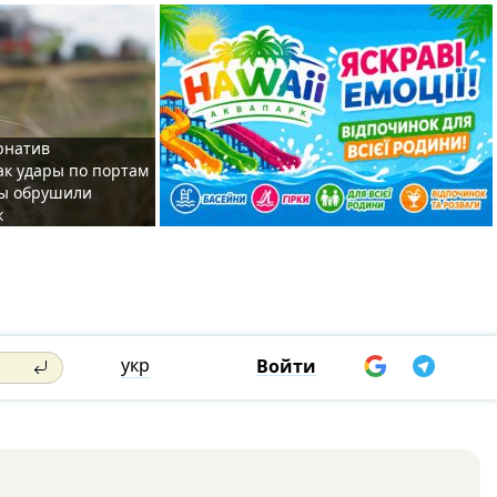
рнатив
как удары по портам
ы обрушили
к
укр
Войти