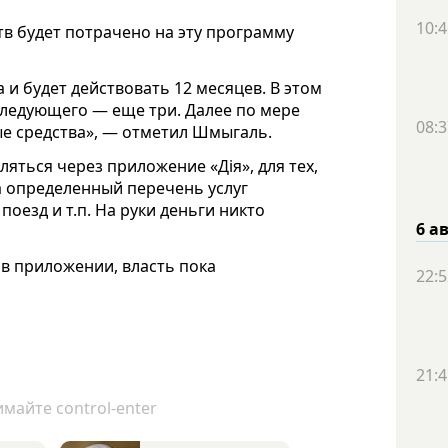
10:4
ств будет потрачено на эту программу
 и будет действовать 12 месяцев. В этом
 следующего — еще три. Далее по мере
08:3
ые средства», — отметил Шмыгаль.
яться через приложение «Дія», для тех,
а определенный перечень услуг
 поезд и т.п. На руки деньги никто
6 а
 в приложении, власть пока
22:5
21:4
майте control-enter