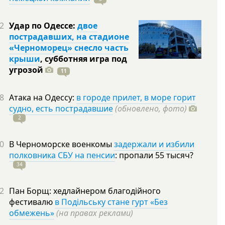
2
Удар по Одессе:
двое
пострадавших, на стадионе
«Черноморец» снесло часть
крыши
, субботняя игра под
угрозой
11
8
Атака на Одессу:
в городе прилет, в море горит
судно, есть пострадавшие
(обновлено, фото)
2
0
В Черноморске военкомы
задержали и избили
полковника СБУ на пенсии
: пропали 55
тысяч?
34
2
Пан Борщ: хедлайнером благодійного
фестивалю
в Подільську стане гурт «Без
обмежень»
(на правах реклами)