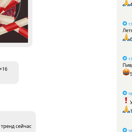
17
Лет
17
Пив
+16
16
 тренд сейчас
16