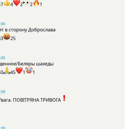
47
4
2
2
1
:06
ят в сторону Доброслава
63
25
:00
денное/Беляры шахеды
50
45
1
1
:59
Увага. ПОВІТРЯНА ТРИВОГА
1
:36