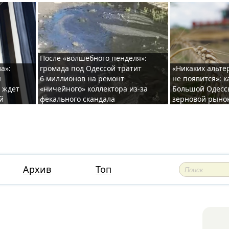
После «волшебного пенделя»:
а»:
громада под Одессой тратит
«Никаких альте
ы
6 миллионов на ремонт
не появится»: 
и ждет
«ничейного» коллектора из-за
Большой Одесс
й
фекального скандала
зерновой рыно
Архив
Топ