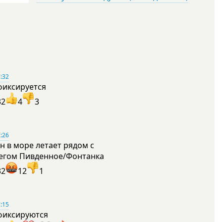
:32
фиксируется
32
4
3
:26
н в море летает рядом с
егом Пивденное/Фонтанка
32
12
1
:15
фиксируются