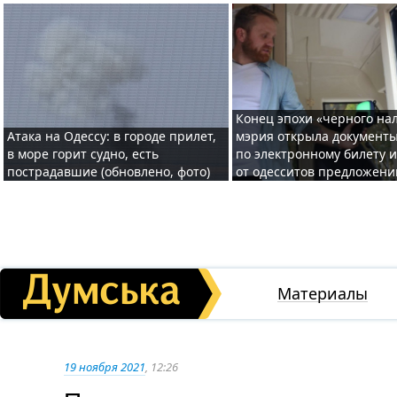
Конец эпохи «черного нал
Атака на Одессу: в городе прилет,
мэрия открыла документ
в море горит судно, есть
по электронному билету 
пострадавшие (обновлено, фото)
от одесситов предложени
Материалы
19 ноября 2021
, 12:26