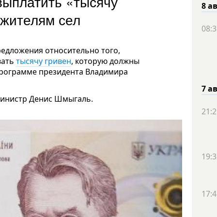
выплатить «тысячу
8 а
и жителям сел
08:3
едложения относительно того,
вать
тысячу гривен
, которую должны
программе президента Владимира
7 а
министр Денис Шмыгаль.
21:2
19:3
17:4