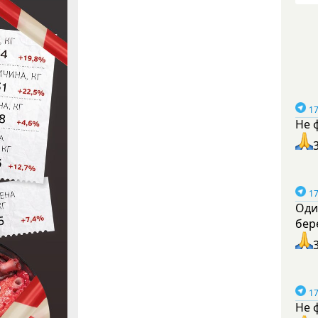
17
Не 
17
Оди
бер
17
Не 