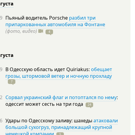
вгуста
9
Пьяный водитель Porsche
разбил три
припаркованных автомобиля на Фонтане
(фото, видео)
4
вгуста
9
В Одесскую область идет Quiriakus:
обещает
грозы, штормовой ветер и ночную прохладу
7
2
Сорвал украинский флаг и потоптался по нему
:
одессит может сесть на три
года
24
6
Удары по Одесскому заливу: шахеды
атаковали
большой сухогруз, принадлежащий крупной
немецкой компании
5