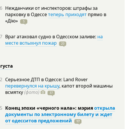
6
Нежданчики от инспекторов: штрафы за
парковку в Одессе
теперь приходят
прямо в
«Дію»
5
7
Враг атаковал судно в Одесском заливе:
на
месте вспыхнул пожар
20
вгуста
2
Серьезное ДТП в Одессе: Land Rover
перевернулся на крышу
, капот второй машины
всмятку
(фото)
37
5
Конец эпохи «черного нала»: мэрия
открыла
документы по электронному билету и ждет
от одесситов предложений
17