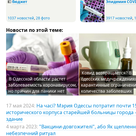
💵
бюджет
Эпидемия COVI
1037 новостей
,
28 фото
3917 новостей
,
Новости по этой теме:
Ковид возвращается? В
В Одесской области растет
одесских медучреждения
заболеваемость коронавирусом,
карантинные ограничени
но причин для паники нет
количества заболевших
17 мая 2024:
На часі? Мэрия Одессы потратит почти 
исторического корпуса старейшей больницы города 
здание
4 марта 2023:
"Вакцини-довгожителі", або Як щепленн
небезпечний ритуал