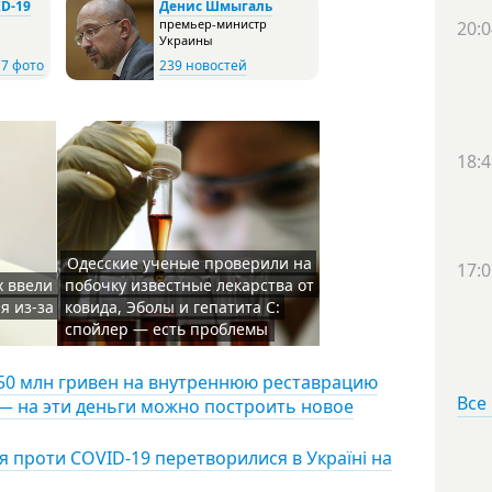
D-19
Денис Шмыгаль
премьер-министр
20:0
Украины
17 фото
239 новостей
18:4
Одесские ученые проверили на
17:0
х ввели
побочку известные лекарства от
я из-за
ковида, Эболы и гепатита С:
спойлер — есть проблемы
150 млн гривен на внутреннюю реставрацию
Все
— на эти деньги можно построить новое
я проти COVID-19 перетворилися в Україні на