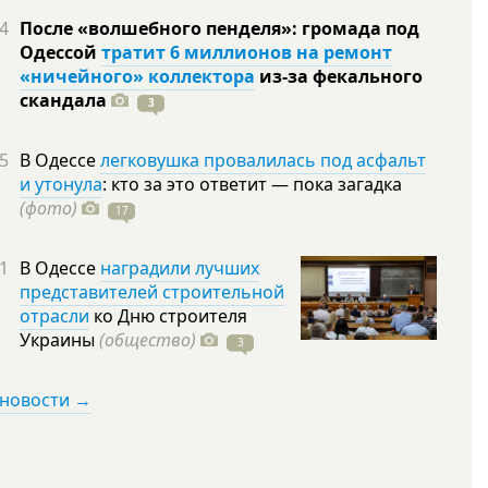
4
После «волшебного пенделя»: громада под
Одессой
тратит 6 миллионов на ремонт
«ничейного» коллектора
из-за фекального
скандала
3
5
В Одессе
легковушка провалилась под асфальт
и утонула
: кто за это ответит — пока загадка
(фото)
17
1
В Одессе
наградили лучших
представителей строительной
отрасли
ко Дню строителя
Украины
(общество)
3
 новости →