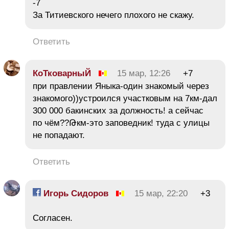
-7
За Титиевского нечего плохого не скажу.
Ответить
КоТковарныЙ
15 мар, 12:26
+7
при правлении Яныка-один знакомый через
знакомого))устроился участковым на 7км-дал
300 000 бакинских за должность! а сейчас
по чём??Թкм-это заповедник! туда с улицы
не попадают.
Ответить
Игорь Сидоров
15 мар, 22:20
+3
Согласен.