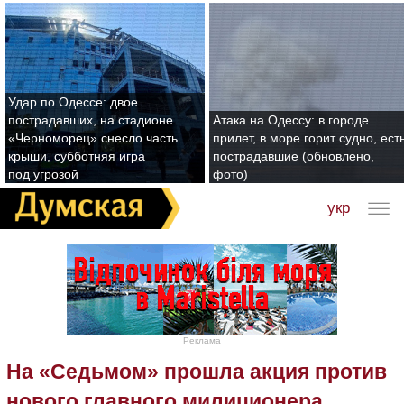
Удар по Одессе: двое
пострадавших, на стадионе
Атака на Одессу: в городе
«Черноморец» снесло часть
прилет, в море горит судно, ест
крыши, субботняя игра
пострадавшие (обновлено,
под угрозой
фото)
укр
Реклама
На «Седьмом» прошла акция против
нового главного милиционера