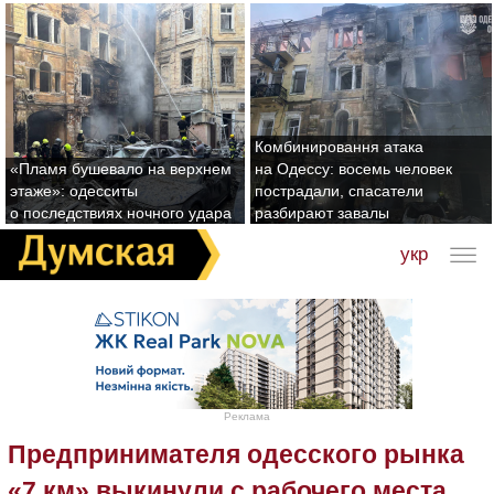
Комбинировання атака
«Пламя бушевало на верхнем
на Одессу: восемь человек
этаже»: одесситы
пострадали, спасатели
о последствиях ночного удара
разбирают завалы
укр
Реклама
Предпринимателя одесского рынка
«7 км» выкинули с рабочего места