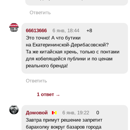
Ответить
66613666
6 янв, 18:44
+8
Это точно! А что бутики
на Екатерининской-Дерибасовской?
Та же китайская хрень, только с понтами
для кобелящейся публики и по ценам
реального бренда!
Ответить
1 ответ →
Домовой
6 янв, 19:22
0
Завтра примут решение запретит
барахолку вокруг базаров города