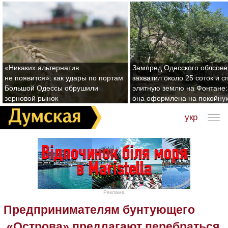
«Никаких альтернатив
Зампред Одесского облсове
не появится»: как удары по портам
захватил около 25 соток и с
Большой Одессы обрушили
элитную землю на Фонтане:
зерновой рынок
она оформлена на покойну
укр
Реклама
Предпринимателям бунтующего
«Острова» предлагают перебраться