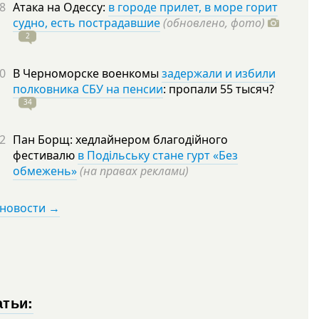
8
Атака на Одессу:
в городе прилет, в море горит
судно, есть пострадавшие
(обновлено, фото)
2
0
В Черноморске военкомы
задержали и избили
полковника СБУ на пенсии
: пропали 55
тысяч?
34
2
Пан Борщ: хедлайнером благодійного
фестивалю
в Подільську стане гурт «Без
обмежень»
(на правах реклами)
 новости →
атьи: