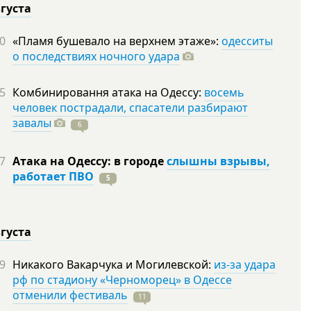
вгуста
0
«Пламя бушевало на верхнем этаже»:
одесситы
о последствиях ночного удара
5
Комбинировання атака на Одессу:
восемь
человек пострадали, спасатели разбирают
завалы
6
7
Атака на Одессу: в городе
слышны взрывы,
работает ПВО
5
вгуста
9
Никакого Вакарчука и Могилевской:
из-за удара
рф по стадиону «Черноморец» в Одессе
отменили фестиваль
11