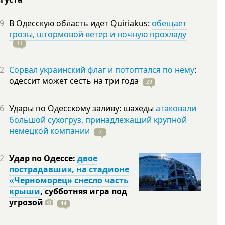
9
В Одесскую область идет Quiriakus:
обещает
грозы, штормовой ветер и ночную прохладу
11
2
Сорвал украинский флаг и потоптался по нему
:
одессит может сесть на три
года
29
6
Удары по Одесскому заливу: шахеды
атаковали
большой сухогруз, принадлежащий крупной
немецкой компании
7
2
Удар по Одессе:
двое
пострадавших, на стадионе
«Черноморец» снесло часть
крыши
, субботняя игра под
угрозой
14