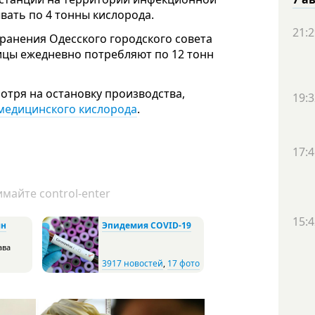
вать по 4 тонны кислорода.
21:2
ранения Одесского городского совета
ницы ежедневно потребляют по 12 тонн
отря на остановку производства,
19:3
 медицинского кислорода
.
17:4
майте control-enter
15:4
ян
Эпидемия COVID-19
ава
3917 новостей
,
17 фото