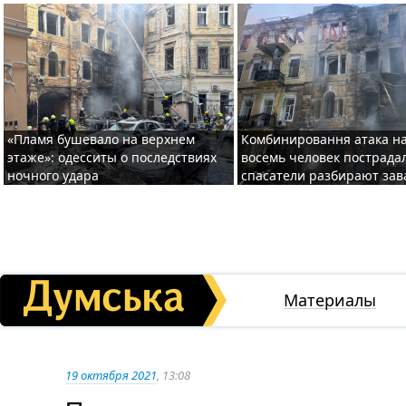
«Пламя бушевало на верхнем
Комбинировання атака на
этаже»: одесситы о последствиях
восемь человек пострада
ночного удара
спасатели разбирают за
Материалы
19 октября 2021
, 13:08