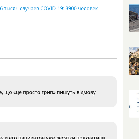
6 тысяч случаев COVID-19: 3900 человек
е, що «це просто грип» пишуть відмову
ди его пациентов уже десятки подхватили