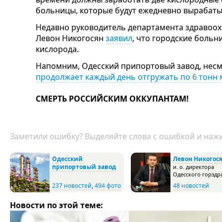
больницы, которые будут ежедневно вырабаты
Недавно руководитель департамента здравоох
Левон Никогосян
заявил
, что городские боль
кислорода.
Напомним, Одесский припортовый завод, несм
продолжает каждый день отгружать по 6 тонн
СМЕРТЬ РОССИЙСКИМ ОККУПАНТАМ!
Заметили ошибку? Выделяйте слова с ошибкой и нажи
Одесский
Левон Никогос
припортовый завод
и. о. директора
Одесского горздр
237 новостей
,
494 фото
48 новостей
Новости по этой теме: