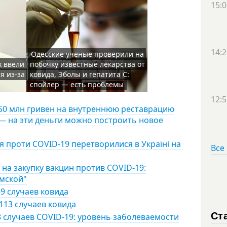
15:0
14:2
Одесские ученые проверили на
х ввели
побочку известные лекарства от
я из-за
ковида, Эболы и гепатита С:
спойлер — есть проблемы
12:5
150 млн гривен на внутреннюю реставрацию
— на эти деньги можно построить новое
я проти COVID-19 перетворилися в Україні на
Все
на закупку вакцин против COVID-19:
умской"
9 случаев ковида
113 случаев ковида
Ст
8 случаев COVID-19: уровень заболеваемости