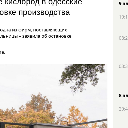
 кислород в одесские
9 а
овке производства
10:1
 одна из фирм, поставляющих
льницы – заявила об остановке
08:2
те.
03:3
8 а
20:4