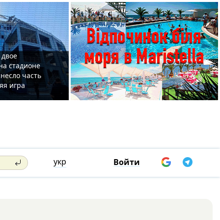
 двое
на стадионе
несло часть
яя игра
укр
Войти