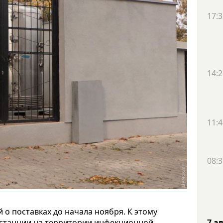
17:3
14:2
11:4
08:3
о поставках до начала ноября. К этому
 станции на территории инфекционной
7 а