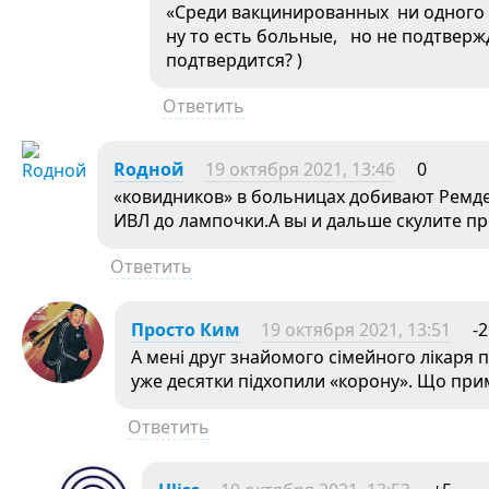
«Среди вакцинированных ни одного 
ну то есть больные, но не подтвер
подтвердится? )
Ответить
Roдной
19 октября 2021, 13:46
0
«ковидников» в больницах добивают Ремдес
ИВЛ до лампочки.А вы и дальше скулите пр
Ответить
Просто Ким
19 октября 2021, 13:51
-2
А мені друг знайомого сімейного лікаря 
уже десятки підхопили «корону». Що прим
Ответить