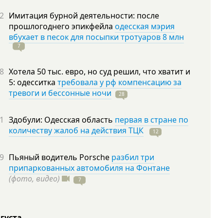
2
Имитация бурной деятельности: после
прошлогоднего эпикфейла
одесская мэрия
вбухает в песок для посыпки тротуаров 8 млн
7
8
Хотела 50 тыс. евро, но суд решил, что хватит и
5: одесситка
требовала у рф компенсацию за
тревоги и бессонные ночи
28
1
Здобули: Одесская область
первая в стране по
количеству жалоб на действия ТЦК
12
9
Пьяный водитель Porsche
разбил три
припаркованных автомобиля на Фонтане
(фото, видео)
7
вгуста