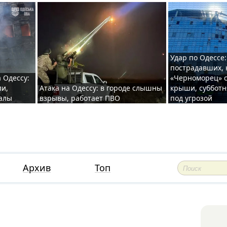
Удар по Одессе:
пострадавших, 
 Одессу:
«Черноморец» с
ли,
Атака на Одессу: в городе слышны
крыши, субботн
валы
взрывы, работает ПВО
под угрозой
Архив
Топ