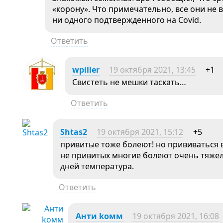
«корону». Что примечательно, все они не
ни одного подтвержденного на Covid.
Ответить
wpiller
19 октября 2021, 13:45
+1
Свистеть не мешки таскать…
Ответить
Shtas2
19 октября 2021, 15:12
+5
привитые тоже болеют! но прививаться в
не привитых многие болеют очень тяжело
дней температура.
Ответить
Анти kомм
19 октября 2021, 16:08