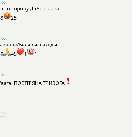
:06
ят в сторону Доброслава
63
25
:00
денное/Беляры шахеды
50
45
1
1
:59
Увага. ПОВІТРЯНА ТРИВОГА
1
:36