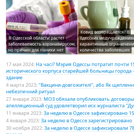
Ковид возвращается? В
В Одесской области растет
одесских медучреждения
заболеваемость коронавирусом,
карантинные ограничени
но причин для паники нет
количества заболевших
17 мая 2024:
На часі? Мэрия Одессы потратит почти 
исторического корпуса старейшей больницы города 
здание
4 марта 2023:
"Вакцини-довгожителі", або Як щепленн
небезпечний ритуал
27 января 2023:
МОЗ обязали опубликовать договоры 
апелляционный суд удовлетворил иск журналиста "Д
11 января 2023:
За неделю в Одессе зафиксировано 15
4 января 2023:
За неделю в Одессе зарегистрировано 
30 ноября 2022:
За неделю в Одессе зафиксировали 7