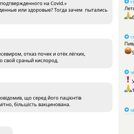
17
подтвержденного на Covid.»
Лет
жденные или здоровые? Тогда зачем пытались
17
Пив
евиром, отказ почек и отёк лёгких,
о свой сраный кислород.
16
повідомив, що серед його пацієнтів
ітно, більшість вакцинована.
16