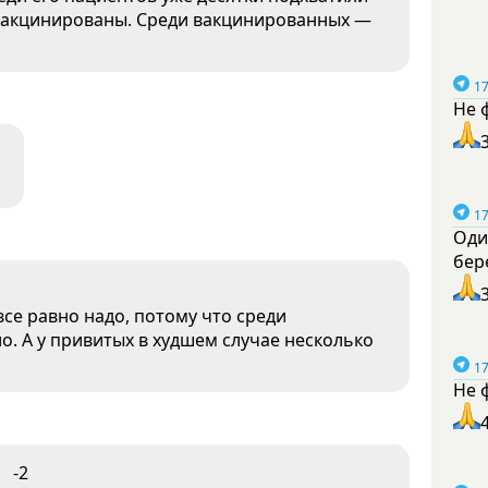
 вакцинированы. Среди вакцинированных —
17
Не 
17
Оди
бер
се равно надо, потому что среди
. А у привитых в худшем случае несколько
17
Не 
-2