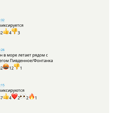
:32
фиксируется
32
4
3
:26
н в море летает рядом с
егом Пивденное/Фонтанка
32
12
1
:15
фиксируются
47
4
2
2
1