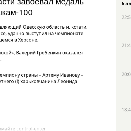
асти завоевал медаль
6 а
шкам-100
22:5
вляющий Одесскую область и, кстати,
се, удачно выступил на чемпионате
емся в Херсоне.
21:4
ской», Валерий Гребенкин оказался
.
20:0
чемпиону страны – Артему Иванову –
етнего (!) харьковчанина Леонида
18:4
майте control-enter