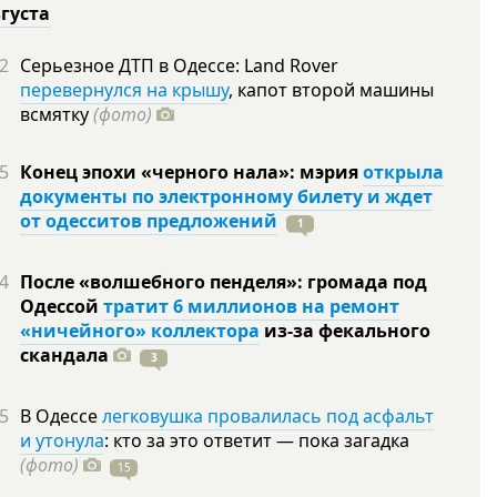
вгуста
2
Серьезное ДТП в Одессе: Land Rover
перевернулся на крышу
, капот второй машины
всмятку
(фото)
5
Конец эпохи «черного нала»: мэрия
открыла
документы по электронному билету и ждет
от одесситов предложений
1
4
После «волшебного пенделя»: громада под
Одессой
тратит 6 миллионов на ремонт
«ничейного» коллектора
из-за фекального
скандала
3
5
В Одессе
легковушка провалилась под асфальт
и утонула
: кто за это ответит — пока загадка
(фото)
15