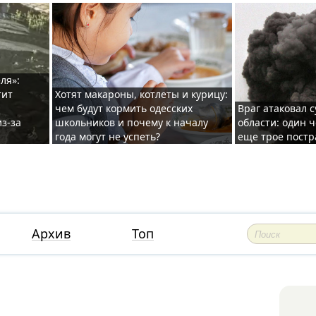
ля»:
тит
Хотят макароны, котлеты и курицу:
чем будут кормить одесских
Враг атаковал с
з-за
школьников и почему к началу
области: один ч
года могут не успеть?
еще трое постр
Архив
Топ