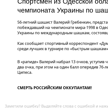
Спортсмен из Одесской обл
чемпионата Украины по ша
56-летний шашист Валерий Гребенкин, предста
побеждавший на чемпионате мира-1998 в Одес
Украины по международным шашкам, состоявш
Как сообщает спортивный корреспондент «Дум
среди лучших в турнире по «быстрым шашкам»
В «рапиде» Валерий набрал 13 очков, уступив 
два очка, при этом на один балл опередив 76-л
Ципеса.
СМЕРТЬ РОССИЙСКИМ ОККУПАНТАМ!
Заметили ошибку? Выделяйте слова с ошибкой и нажи