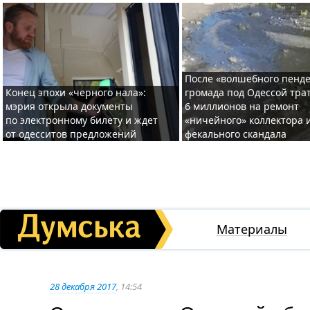
После «волшебного пенде
Конец эпохи «черного нала»:
громада под Одессой тра
мэрия открыла документы
6 миллионов на ремонт
по электронному билету и ждет
«ничейного» коллектора и
от одесситов предложений
фекального скандала
Материалы
28 декабря 2017
, 14:54