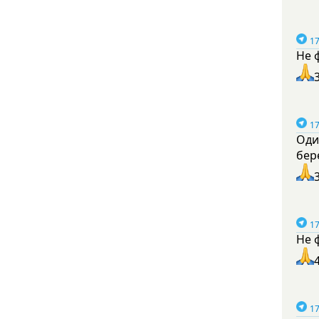
17
Не 
17
Оди
бер
17
Не 
17