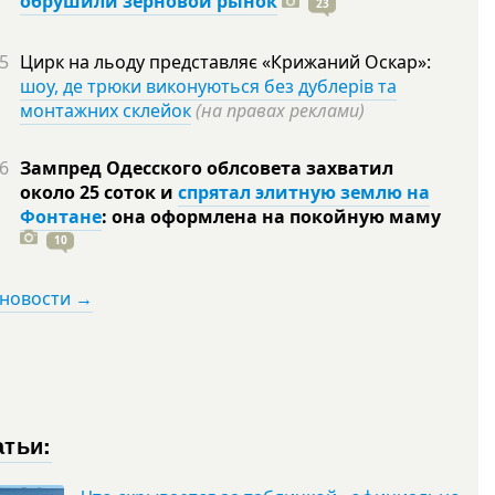
обрушили зерновой рынок
23
5
Цирк на льоду представляє «Крижаний Оскар»:
шоу, де трюки виконуються без дублерів та
монтажних склейок
(на правах реклами)
6
Зампред Одесского облсовета захватил
около 25 соток и
спрятал элитную землю на
Фонтане
: она оформлена на покойную
маму
10
 новости →
атьи: