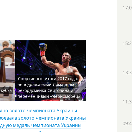
17:0
15:2
13:3
Спортивные итоги 2017 года:
неподражаемый Ломаченко,
 кубка
рекордсменка Свитолина и
переменчивый «Черноморец»
11:3
одно золото чемпионата Украины
воевала золото чемпионата Украины
09:4
едную медаль чемпионата Украины