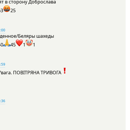
ят в сторону Доброслава
63
25
:00
денное/Беляры шахеды
50
45
1
1
:59
Увага. ПОВІТРЯНА ТРИВОГА
1
:36