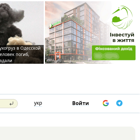
ухогруз в Одесской
еловек погиб,
адали
укр
Войти