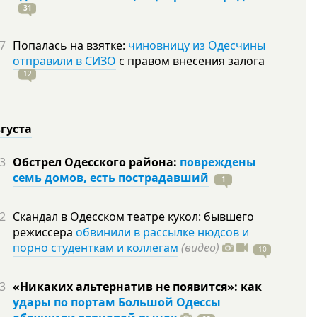
31
7
Попалась на взятке:
чиновницу из Одесчины
отправили в СИЗО
с правом внесения залога
12
вгуста
3
Обстрел Одесского района:
повреждены
семь домов, есть пострадавший
1
2
Скандал в Одесском театре кукол: бывшего
режиссера
обвинили в рассылке нюдсов и
порно студенткам и коллегам
(видео)
10
3
«Никаких альтернатив не появится»: как
удары по портам Большой Одессы