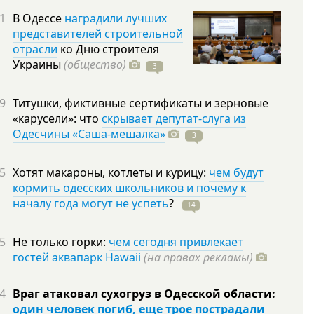
1
В Одессе
наградили лучших
представителей строительной
отрасли
ко Дню строителя
Украины
(общество)
3
9
Титушки, фиктивные сертификаты и зерновые
«карусели»: что
скрывает депутат-слуга из
Одесчины «Саша-мешалка»
3
5
Хотят макароны, котлеты и курицу:
чем будут
кормить одесских школьников и почему к
началу года могут не успеть
?
14
5
Не только горки:
чем сегодня привлекает
гостей аквапарк Hawaii
(на правах рекламы)
4
Враг атаковал сухогруз в Одесской области:
один человек погиб, еще трое пострадали