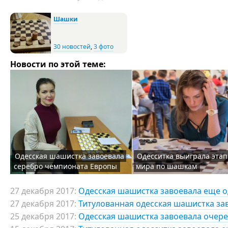
Шашки
30 новостей
,
3 фото
Новости по этой теме:
Одесская шашистка завоевала
Одесситка выиграла этап
серебро чемпионата Европы
мира по шашкам
27 декабря 2017:
Одесская шашистка завоевала еще 
27 декабря 2017:
Титулованная одесская шашистка за
25 декабря 2017:
Одесская шашистка завоевала очер