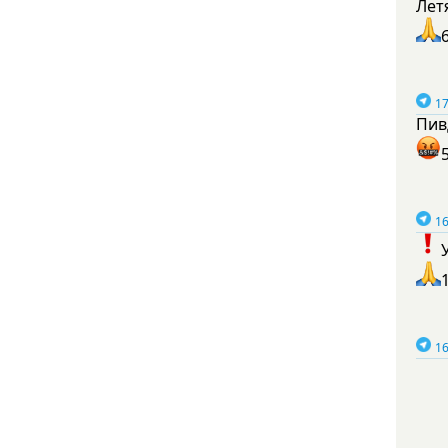
Лет
17
Пив
16
16