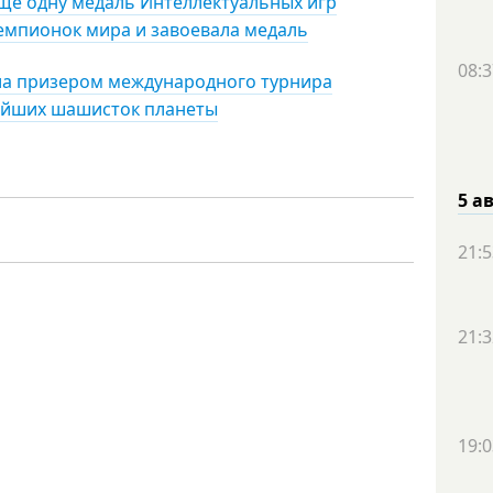
еще одну медаль Интеллектуальных игр
емпионок мира и завоевала медаль
08:3
ла призером международного турнира
нейших шашисток планеты
5 а
21:5
21:3
19:0