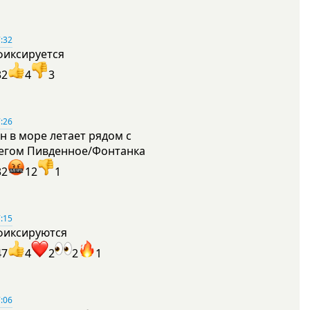
:32
фиксируется
32
4
3
:26
н в море летает рядом с
егом Пивденное/Фонтанка
32
12
1
:15
фиксируются
47
4
2
2
1
:06