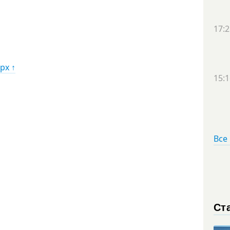
17:2
рх ↑
15:1
Все
Ст