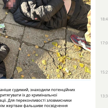
18:4
17:0
15:2
 раніше судимий, знаходили потенційних
 притягувати їх до кримінальної
13:3
зації. Для переконливості зловмисники
воїм жертвам фальшиве посвідчення