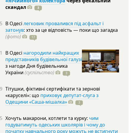
«нічийного» колектора
через фекальний
скандал
3
5
В Одесі
легковик провалився під асфальт і
затонув
: хто за це відповість — поки що загадка
(фото)
17
1
В Одесі
нагородили найкращих
представників будівельної галузі
з нагоди Дня будівельника
України
(суспільство)
3
9
Тітушки, фіктивні сертифікати та зернові
«каруселі»: що
приховує депутат-слуга з
Одещини «Саша-мішалка»
3
5
Хочуть макарони, котлети та курку:
чим
годуватимуть одеських школярів і чому до
початку навчального року можуть не встигнути