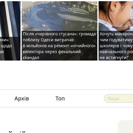
Після «чарівного стусана»: громада
Хочуть макарони
вки»:
поблизу Одеси витрачає
чим годуватиму
и щодо
6 мільйонів на ремонт «нічийного»
школярів і чому
ає
колектора через фекальний
навчального ро
скандал
не встигнути?
Архів
Топ