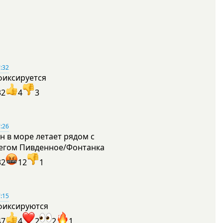
:32
фиксируется
32
4
3
:26
н в море летает рядом с
егом Пивденное/Фонтанка
32
12
1
:15
фиксируются
47
4
2
2
1