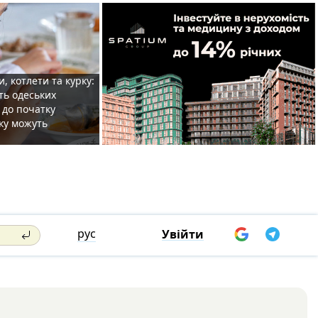
, котлети та курку:
ть одеських
 до початку
ку можуть
рус
Увійти