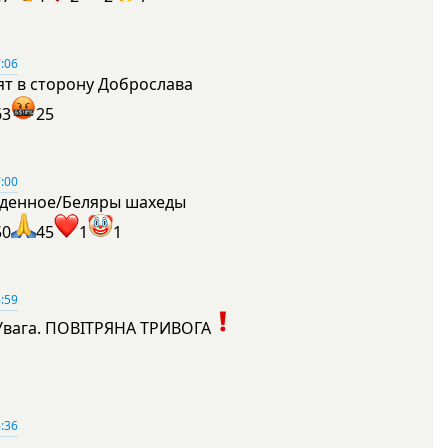
:06
ят в сторону Доброслава
63
25
:00
денное/Беляры шахеды
50
45
1
1
:59
Увага. ПОВІТРЯНА ТРИВОГА
1
:36