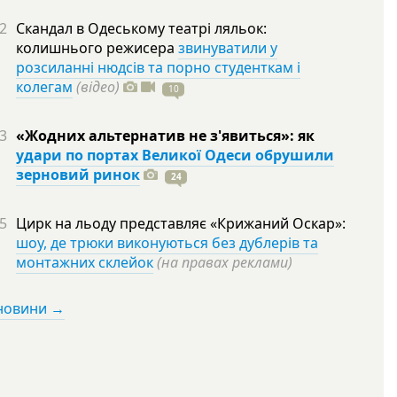
2
Скандал в Одеському театрі ляльок:
колишнього режисера
звинуватили у
розсиланні нюдсів та порно студенткам і
колегам
(відео)
10
3
«Жодних альтернатив не з'явиться»: як
удари по портах Великої Одеси обрушили
зерновий ринок
24
5
Цирк на льоду представляє «Крижаний Оскар»:
шоу, де трюки виконуються без дублерів та
монтажних склейок
(на правах реклами)
 новини →