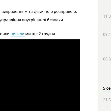
ли викраденням та фізичною розправою.
11:3
управління внутрішньої безпеки
рочки
писали
ми ще 2 грудня.
09:4
08:3
5 с
21:5