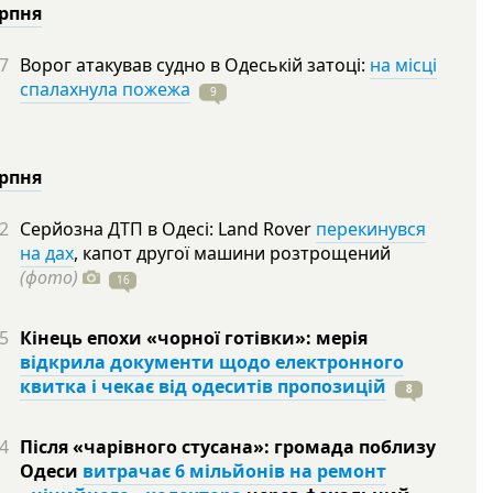
ерпня
7
Ворог атакував судно в Одеській затоці:
на місці
спалахнула пожежа
9
ерпня
2
Серйозна ДТП в Одесі: Land Rover
перекинувся
на дах
, капот другої машини розтрощений
(фото)
16
5
Кінець епохи «чорної готівки»: мерія
відкрила документи щодо електронного
квитка і чекає від одеситів пропозицій
8
4
Після «чарівного стусана»: громада поблизу
Одеси
витрачає 6 мільйонів на ремонт