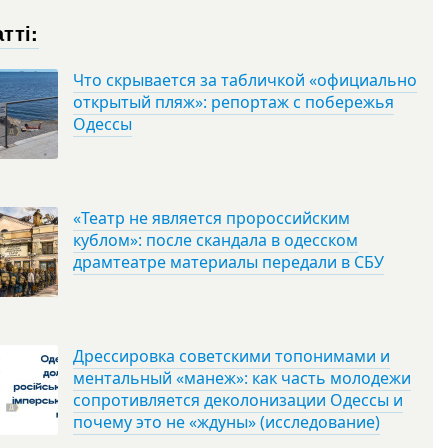
тті:
Что скрывается за табличкой «официально
открытый пляж»: репортаж с побережья
Одессы
«Театр не является пророссийским
кублом»: после скандала в одесском
драмтеатре материалы передали в СБУ
Дрессировка советскими топонимами и
ментальный «манеж»: как часть молодежи
сопротивляется деколонизации Одессы и
почему это не «ждуны» (исследование)