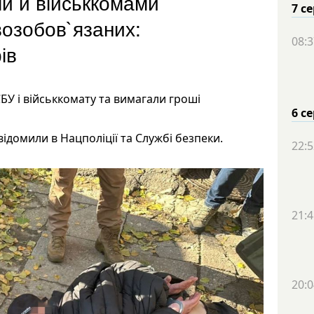
и й військкомами
7 с
возобов`язаних:
08:3
ів
СБУ і військкомату та вимагали гроші
6 с
відомили в Нацполіції та Службі безпеки.
22:5
21:4
20:0