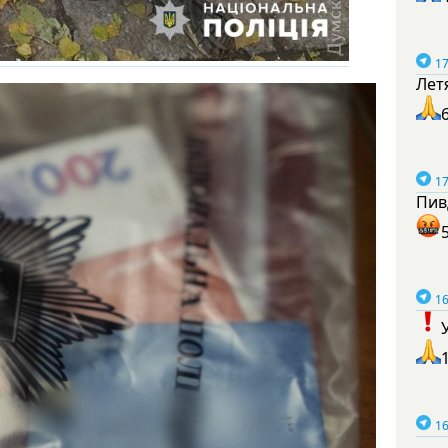
17
Лет
17
Пив
16
16