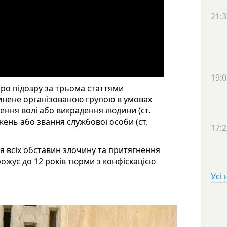
21:3
19:0
ро підозру за трьома статтями
чинене організованою групою в умовах
влення волі або викрадення людини (ст.
ень або звання службової особи (ст.
17:2
ня всіх обставин злочину та притягнення
ожує до 12 років тюрми з конфіскацією
Усі