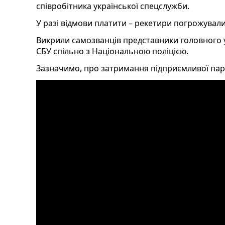
співробітника української спецслужби.
У разі відмови платити – рекетири погрожува
Викрили самозванців представники головного 
СБУ спільно з Національною поліцією.
Зазначимо, про затримання підприємливої па