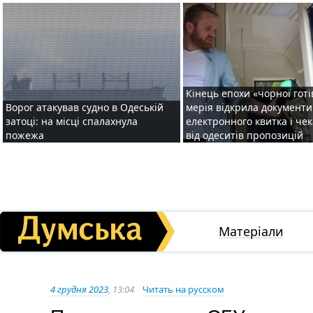
Кінець епохи «чорної готі
Ворог атакував судно в Одеській
мерія відкрила документ
затоці: на місці спалахнула
електронного квитка і чек
пожежа
від одеситів пропозицій
Матеріали
4 грудня 2023
, 13:04
Читать на русском