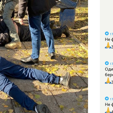
17
Не 
17
Оди
бер
17
Не 