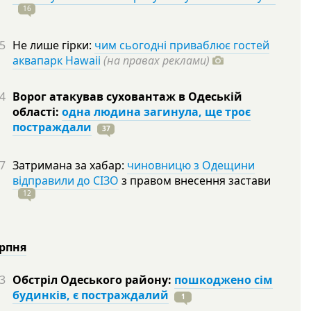
16
5
Не лише гірки:
чим сьогодні приваблює гостей
аквапарк Hawaii
(на правах реклами)
4
Ворог атакував суховантаж в Одеській
області:
одна людина загинула, ще троє
постраждали
37
7
Затримана за хабар:
чиновницю з Одещини
відправили до СІЗО
з правом внесення застави
12
ерпня
3
Обстріл Одеського району:
пошкоджено сім
будинків, є постраждалий
1