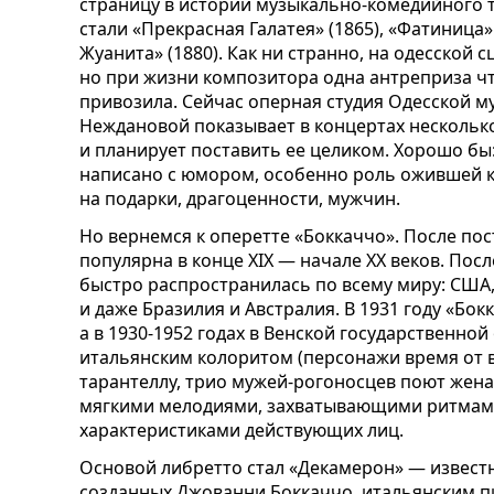
страницу в истории музыкально-комедийного 
стали «Прекрасная Галатея» (1865), «Фатиница» 
Жуанита» (1880). Как ни странно, на одесской 
но при жизни композитора одна антреприза чт
привозила. Сейчас оперная студия Одесской м
Неждановой показывает в концертах нескольк
и планирует поставить ее целиком. Хорошо бы:
написано с юмором, особенно роль ожившей к
на подарки, драгоценности, мужчин.
Но вернемся к оперетте «Боккаччо». После пос
популярна в конце XIX — начале XX веков. Пос
быстро распространилась по всему миру: США
и даже Бразилия и Австралия. В 1931 году «Бо
а в 1930-1952 годах в Венской государственно
итальянским колоритом (персонажи время от
тарантеллу, трио мужей-рогоносцев поют жена
мягкими мелодиями, захватывающими ритмам
характеристиками действующих лиц.
Основой либретто стал «Декамерон» — известн
созданных Джованни Боккаччо, итальянским п