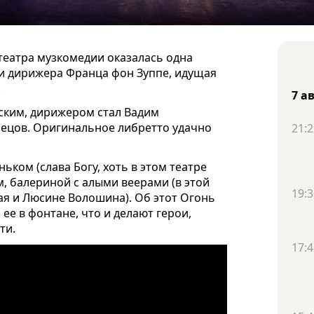
театра музкомедии оказалась одна
 и дирижера Франца фон Зуппе, идущая
.
7 а
ским, дирижером стал Вадим
нецов. Оригинальное либретто удачно
21:2
ьком (слава Богу, хоть в этом театре
м, балериной с алыми веерами (в этой
19:3
ая и Люсине Волошина). Об этот Огонь
ее в фонтане, что и делают герои,
ти.
17:4