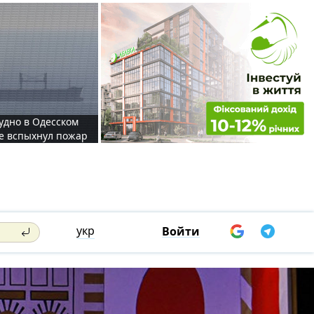
судно в Одесском
те вспыхнул пожар
укр
Войти