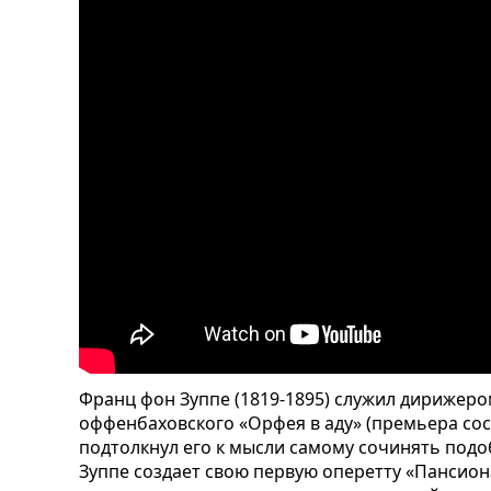
Франц фон Зуппе (1819-1895) служил дирижером
оффенбаховского «Орфея в аду» (премьера сост
подтолкнул его к мысли самому сочинять подо
Зуппе создает свою первую оперетту «Пансио