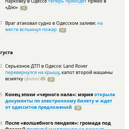
парковку в Одессе
теперь приходят
прямо в
«Дію»
5
7
Враг атаковал судно в Одесском заливе:
на
месте вспыхнул пожар
20
вгуста
2
Серьезное ДТП в Одессе: Land Rover
перевернулся на крышу
, капот второй машины
всмятку
(фото)
36
5
Конец эпохи «черного нала»: мэрия
открыла
документы по электронному билету и ждет
от одесситов предложений
16
4
После «волшебного пенделя»: громада под