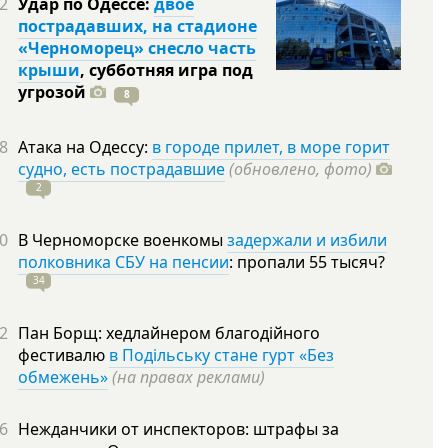
2
Удар по Одессе:
двое
пострадавших, на стадионе
«Черноморец» снесло часть
крыши
, субботняя игра под
угрозой
8
8
Атака на Одессу:
в городе прилет, в море горит
судно, есть пострадавшие
(обновлено, фото)
2
0
В Черноморске военкомы
задержали и избили
полковника СБУ на пенсии
: пропали 55
тысяч?
34
2
Пан Борщ: хедлайнером благодійного
фестивалю
в Подільську стане гурт «Без
обмежень»
(на правах реклами)
6
Нежданчики от инспекторов: штрафы за