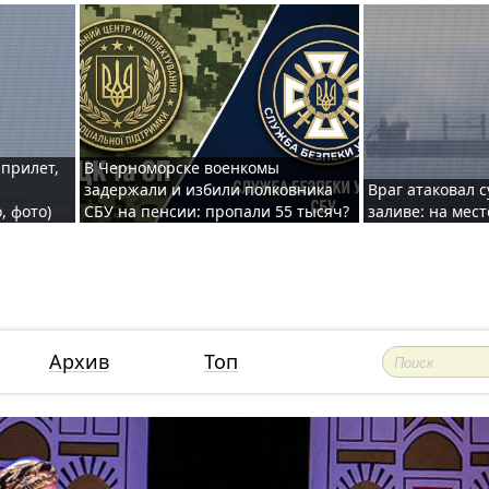
 прилет,
В Черноморске военкомы
задержали и избили полковника
Враг атаковал 
, фото)
СБУ на пенсии: пропали 55 тысяч?
заливе: на мес
Архив
Топ