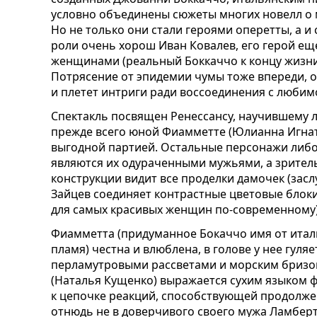
условно объединены сюжеты многих новелл о м
Но не только они стали героями оперетты, а и 
роли очень хорош Иван Ковалев, его герой ещ
женщинами (реальный Боккаччо к концу жизни 
Потрясение от эпидемии чумы тоже впереди, об
и плетет интриги ради воссоединения с любим
Спектакль посвящен Ренессансу, научившему л
прежде всего юной Фиамметте (Юлианна Игнато
выгодной партией. Остальные персонажи либо 
являются их одураченными мужьями, а зрител
конструкции видит все проделки дамочек (зас
Зайцев соединяет контрастные цветовые блоки
для самых красивых женщин по-современному)
Фиамметта (придуманное Бокаччо имя от италь
пламя) честна и влюблена, в голове у нее гуля
перламутровыми рассветами и морским бризом
(Наталья Кущенко) выражается сухим языком фи
к цепочке реакций, способствующей продолжен
отнюдь не в доверчивого своего мужа Ламберт