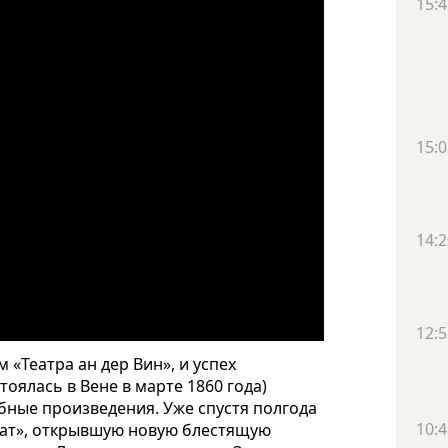
15:4
15:0
14:2
12:5
 «Театра ан дер Вин», и успех
оялась в Вене в марте 1860 года)
бные произведения. Уже спустя полгода
10:4
нат», открывшую новую блестящую