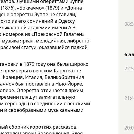
театра. Лучшими опереттами Зуппе
(1876), «Боккаччо» (1879) и «Донна
сцене оперетты Зуппе не ставили,
о-то из его сочинений в Одессу
08:3
узыкальной академии имени А.В.
о номеров из «Прекрасной Галатеи»
 музыка яркая, мелодичная, либретто
расивой статуи, оказавшейся падкой
6 а
тановки в 1879 году она была широко
22:5
ле премьеры в венском Карлтеатре
, Франция, Италия, Великобритания
ккаччо» был поставлен в Нью-Йорке,
й опере. Оперетта отличается ярким
 времени пляшут зажигательную
21:4
м серенады) в соединении с венскими
и и своеобразными музыкальными
ый сборник коротких рассказов,
20:0
исателем эпохи Возрождения. З
д
есь