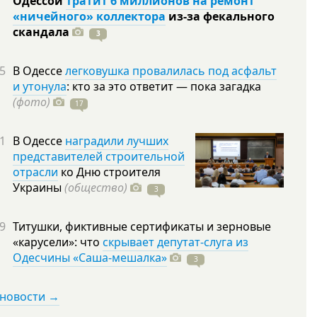
Одессой
тратит 6 миллионов на ремонт
«ничейного» коллектора
из-за фекального
скандала
3
5
В Одессе
легковушка провалилась под асфальт
и утонула
: кто за это ответит — пока загадка
(фото)
17
1
В Одессе
наградили лучших
представителей строительной
отрасли
ко Дню строителя
Украины
(общество)
3
9
Титушки, фиктивные сертификаты и зерновые
«карусели»: что
скрывает депутат-слуга из
Одесчины «Саша-мешалка»
3
 новости →