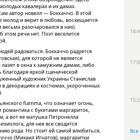
олодых кавалерах и их дамах.
сам автор новелл — Боккаччо. В этой
е молод и верит в любовь, восхищается
весьма разочаровался в них).
18:4
 этом речи нет. Поэт веселится
ой.
юдей радоваться. Боккаччо радуется
вская), для которой не является
17:0
лазят в окна к замужним дамам, либо
ь благодаря яркой сценической
луженный художник Украины Станислав
 в декорациях и костюмах, укороченных
.
15:2
янского fiamma, что означает огонь,
ет романтика с букетами маргариток,
, а вот ее матушка Петронелла
зиолога, для нее все сводится
ию рода. Но стоит ей самой влюбиться,
Все
уччо (Михаил Игнатов), маргаритки