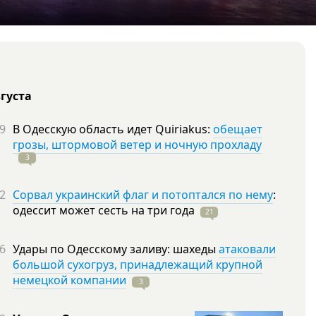
вгуста
9
В Одесскую область идет Quiriakus:
обещает
грозы, штормовой ветер и ночную прохладу
3
2
Сорвал украинский флаг и потоптался по нему
:
одессит может сесть на три
года
21
6
Удары по Одесскому заливу: шахеды
атаковали
большой сухогруз, принадлежащий крупной
немецкой компании
3