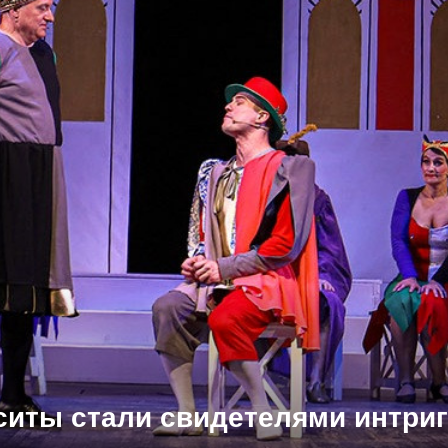
сситы стали свидетелями интри