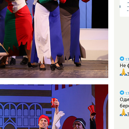
17
Не 
17
Оди
бер