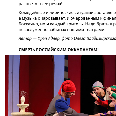
расцветут в ее речах!
Комедийные и лирические ситуации заставляю
а музыка очаровывает, и очарованным к финал
Боккаччо, но и каждый зритель. Надо брать в 
незаслуженно забытых нашими театрами.
Автор —
Ирэн Адлер
, ф
ото Олега Владимирског
СМЕРТЬ РОССИЙСКИМ ОККУПАНТАМ!