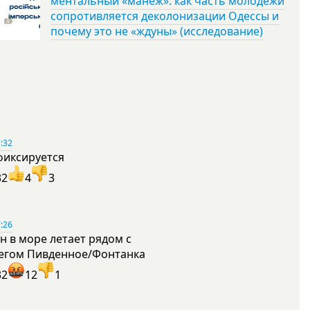
ментальный «манеж»: как часть молодежи
сопротивляется деколонизации Одессы и
почему это не «ждуны» (исследование)
:32
фиксируется
32
4
3
:26
н в море летает рядом с
егом Пивденное/Фонтанка
32
12
1