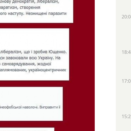
20:0
18:4
17:0
15:2