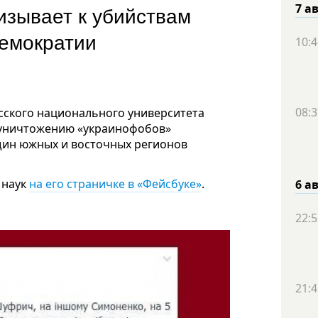
изывает к убийствам
7 а
демократии
10:4
08:3
сского национального университета
 уничтожению «украинофобов»
щин южных и восточных регионов
 наук
на его страничке в «Фейсбуке»
.
6 а
22:5
21:4