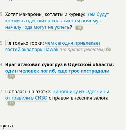
5
Хотят макароны, котлеты и курицу:
чем будут
кормить одесских школьников и почему к
началу года могут не успеть
?
16
5
Не только горки:
чем сегодня привлекает
гостей аквапарк Hawaii
(на правах рекламы)
4
Враг атаковал сухогруз в Одесской области:
один человек погиб, еще трое пострадали
37
7
Попалась на взятке:
чиновницу из Одесчины
отправили в СИЗО
с правом внесения залога
12
вгуста