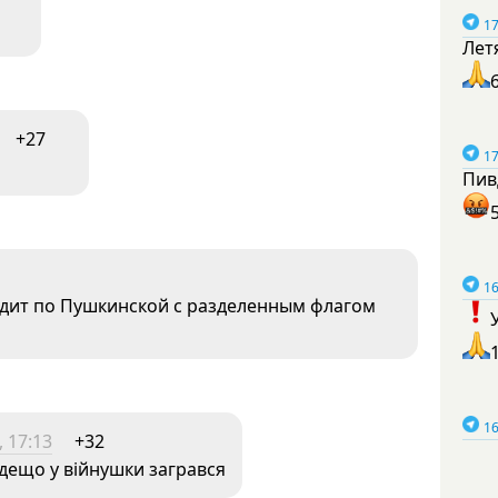
17
Лет
+27
17
Пив
16
ходит по Пушкинской с разделенным флагом
16
 17:13
+32
 дещо у війнушки загрався