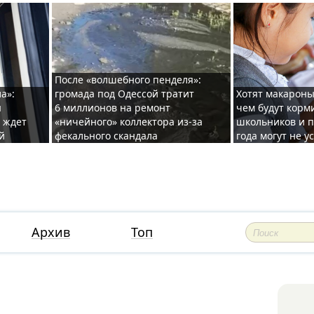
После «волшебного пенделя»:
а»:
громада под Одессой тратит
Хотят макароны
ы
6 миллионов на ремонт
чем будут корм
и ждет
«ничейного» коллектора из-за
школьников и п
й
фекального скандала
года могут не у
Архив
Топ