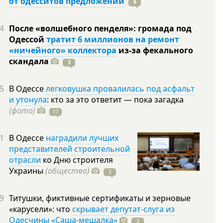
от одесситов предложений
9
4
После «волшебного пенделя»: громада под
Одессой
тратит 6 миллионов на ремонт
«ничейного» коллектора
из-за фекального
скандала
3
5
В Одессе
легковушка провалилась под асфальт
и утонула
: кто за это ответит — пока загадка
(фото)
17
1
В Одессе
наградили лучших
представителей строительной
отрасли
ко Дню строителя
Украины
(общество)
3
9
Титушки, фиктивные сертификаты и зерновые
«карусели»: что
скрывает депутат-слуга из
Одесчины «Саша-мешалка»
3