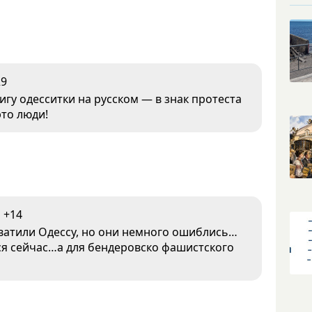
29
игу одесситки на русском — в знак протеста
это люди!
+14
хватили Одессу, но они немного ошиблись…
тся сейчас…а для бендеровско фашистского