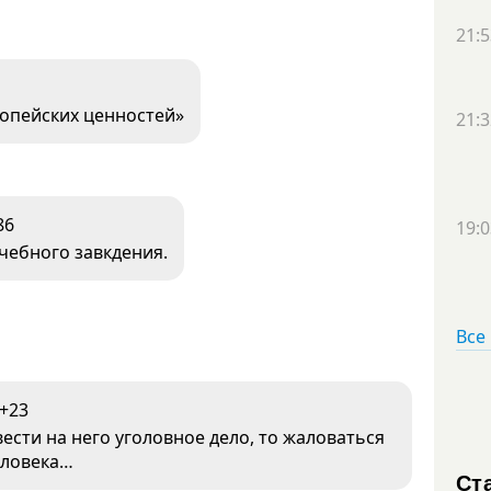
21:5
ропейских ценностей»
21:3
86
19:0
чебного завкдения.
Все
+23
вести на него уголовное дело, то жаловаться
еловека…
Ст