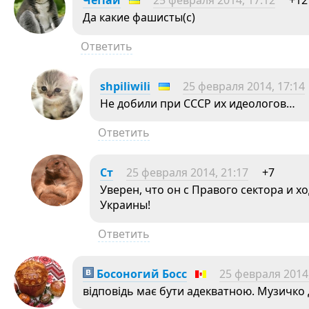
ЧеПай
25 февраля 2014, 17:12
+12
Да какие фашисты(с)
Ответить
shpiliwili
25 февраля 2014, 17:14
Не добили при СССР их идеологов…
Ответить
Ст
25 февраля 2014, 21:17
+7
Уверен, что он с Правого сектора и 
Украины!
Ответить
Босоногий Босс
25 февраля 2014,
відповідь має бути адекватною. Музичко