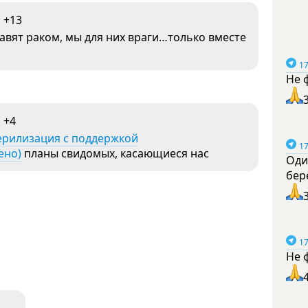
+13
авят раком, мы для них враги…только вместе
17
Не 
+4
терилизация с поддержкой
17
ено)
планы свидомых, касающиеся нас
Оди
бер
17
Не 