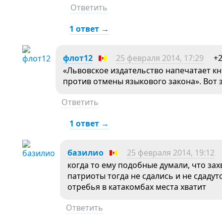
Ответить
1 ответ →
флот12
25 февраля 2014, 17:29
+
«Львовское издательство напечатает кн
против отмены языкового закона». Вот 
Ответить
1 ответ →
базилио
25 февраля 2014, 19:12
когда то ему подобные думали, что за
патриоты тогда не сдались и не сдаду
отребья в катакомбах места хватит
Ответить