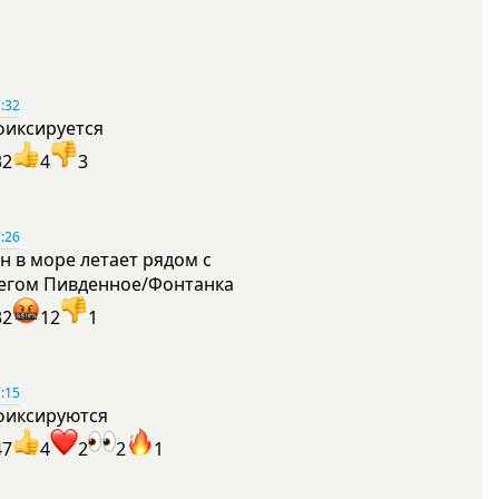
:32
фиксируется
32
4
3
:26
н в море летает рядом с
егом Пивденное/Фонтанка
32
12
1
:15
фиксируются
47
4
2
2
1