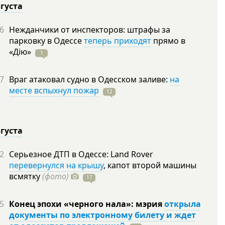
вгуста
6
Нежданчики от инспекторов: штрафы за
парковку в Одессе
теперь приходят
прямо в
«Дію»
1
7
Враг атаковал судно в Одесском заливе:
на
месте вспыхнул пожар
12
вгуста
2
Серьезное ДТП в Одессе: Land Rover
перевернулся на крышу
, капот второй машины
всмятку
(фото)
17
5
Конец эпохи «черного нала»: мэрия
открыла
документы по электронному билету и ждет