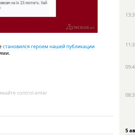
13:3
11:3
е
становился героем нашей публикации
ями.
09:4
майте control-enter
08:3
5 а