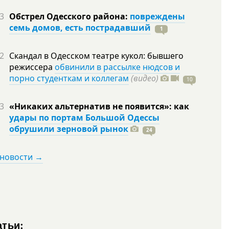
3
Обстрел Одесского района:
повреждены
семь домов, есть пострадавший
1
2
Скандал в Одесском театре кукол: бывшего
режиссера
обвинили в рассылке нюдсов и
порно студенткам и коллегам
(видео)
10
3
«Никаких альтернатив не появится»: как
удары по портам Большой Одессы
обрушили зерновой рынок
24
 новости →
атьи: