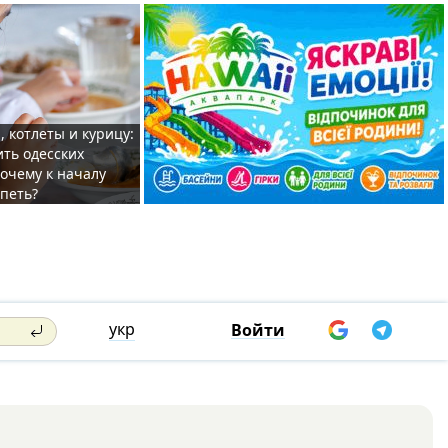
, котлеты и курицу:
ить одесских
очему к началу
спеть?
укр
Войти