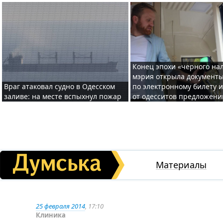
Конец эпохи «черного нал
мэрия открыла документ
Враг атаковал судно в Одесском
по электронному билету 
заливе: на месте вспыхнул пожар
от одесситов предложени
Материалы
25 февраля 2014
, 17:10
Клиника