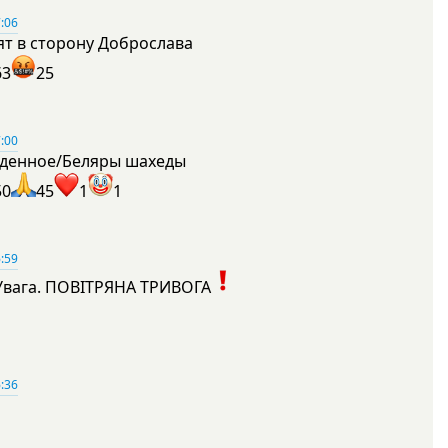
:06
ят в сторону Доброслава
63
25
:00
денное/Беляры шахеды
50
45
1
1
:59
Увага. ПОВІТРЯНА ТРИВОГА
1
:36