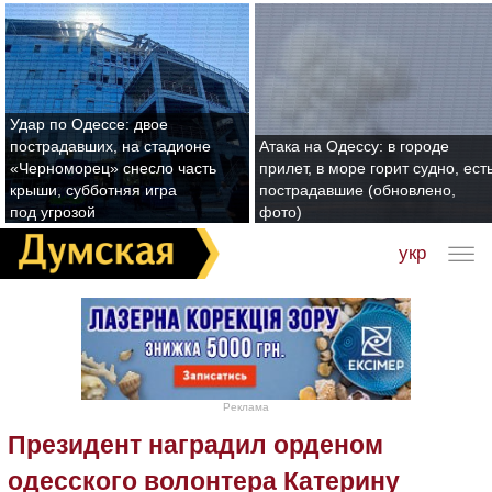
Удар по Одессе: двое
пострадавших, на стадионе
Атака на Одессу: в городе
«Черноморец» снесло часть
прилет, в море горит судно, ест
крыши, субботняя игра
пострадавшие (обновлено,
под угрозой
фото)
укр
Реклама
Президент наградил орденом
одесского волонтера Катерину