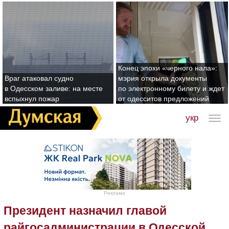
Конец эпохи «черного нала»:
Враг атаковал судно
мэрия открыла документы
в Одесском заливе: на месте
по электронному билету и ждет
вспыхнул пожар
от одесситов предложений
укр
Реклама
Президент назначил главой
райгосадминистрации в Одесской