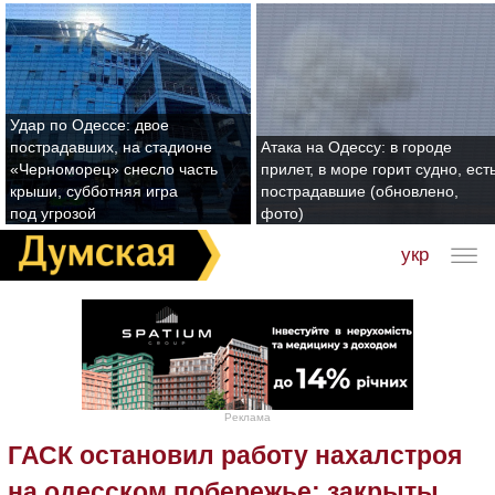
Удар по Одессе: двое
пострадавших, на стадионе
Атака на Одессу: в городе
«Черноморец» снесло часть
прилет, в море горит судно, ест
крыши, субботняя игра
пострадавшие (обновлено,
под угрозой
фото)
укр
Реклама
ГАСК остановил работу нахалстроя
на одесском побережье: закрыты