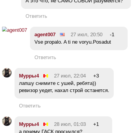
А это Что, не САМО СОБОЙ разумеется?
Ответить
agent007
27 июл, 20:50
-1
Vse propalo. A ti ne voryu.Posadut
Ответить
Мурры4
27 июл, 22:04
+3
лапшу снимите с ушей, ребята))
ревизор уедет, нахал строй останется.
Ответить
Мурры4
28 июл, 01:03
+1
а почему ГАСК проснулся?