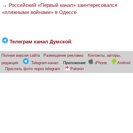
→ Российский «Первый канал» заинтересовался
«пляжными войнами» в Одессе
Телеграм канал Думской
:
Полная версия сайта
Размещение рекламы
Контакты, авторы,
редакция
Telegram-канал
Приложение:
iPhone
Android
Прислать фото через telegram
Patreon