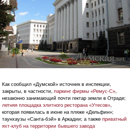
Как сообщил «Думской» источник в инспекции,
закрыты, в частности,
паркинг фирмы «Ремус-С»
,
незаконно занимающий почти гектар земли в Отраде;
летняя площадка элитного ресторана «Утесов»
,
которая появилась в июне на пляже «Дельфин»;
таунхаузы «Санта-бэй» в Аркадии; а также
приватный
яхт-клуб на территории бывшего завода