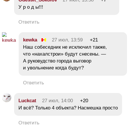
У р о д ы!!!
Ответить
kewka
27 июл, 13:59
+21
Наш собеседник не исключил также,
что «нахалстрои» будут снесены. —
А руковудство города выговор
и увольнение когда будут?
Ответить
Luckcat
27 июл, 14:00
+20
И всё? Только 4 объекта? Насмешка просто
Ответить