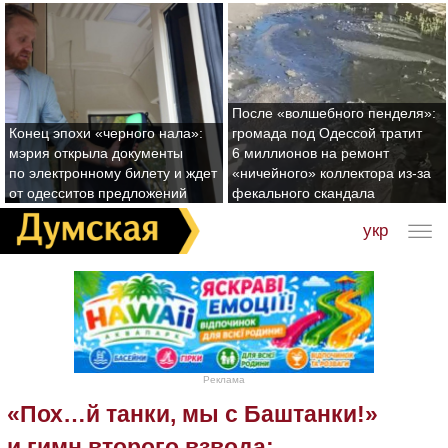
После «волшебного пенделя»:
Конец эпохи «черного нала»:
громада под Одессой тратит
мэрия открыла документы
6 миллионов на ремонт
по электронному билету и ждет
«ничейного» коллектора из-за
от одесситов предложений
фекального скандала
укр
Реклама
«Пох…й танки, мы с Баштанки!»
и гимн второго взвода: