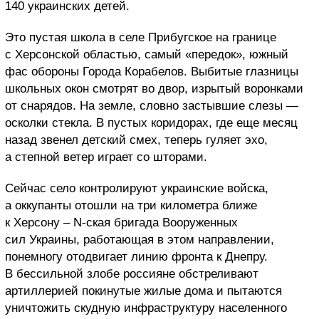
140 украинских детей.
Это пустая школа в селе Прибугское на границе
с Херсонской областью, самый «передок», южный
фас обороны Города Корабелов. Выбитые глазницы
школьных окон смотрят во двор, изрытый воронками
от снарядов. На земле, словно застывшие слезы —
осколки стекла. В пустых коридорах, где еще месяц
назад звенел детский смех, теперь гуляет эхо,
а степной ветер играет со шторами.
Сейчас село контролируют украинские войска,
а оккупанты отошли на три километра ближе
к Херсону – N-ская бригада Вооруженных
сил Украины, работающая в этом направлении,
понемногу отодвигает линию фронта к Днепру.
В бессильной злобе россияне обстреливают
артиллерией покинутые жилые дома и пытаются
уничтожить скудную инфраструктуру населенного