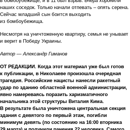
в бомбоубежище, и в 11 был взрыв. Вчера хоронили
наших соседок. Только начали отпевать – опять серена.
Сейчас младший сын боится выходить
из бомбоубежища.
Несмотря на уничтоженную квартиру, семья не унывает
и верит в Победу Украины.
Автор — Александр Гиманов
ОТ РЕДАКЦИИ. Когда этот материал уже был готов
к публикации, в Николаеве произошла очередная
трагедия. Российские нацисты нанесли ракетный
удар по зданию областной военной администрации,
явно намереваясь поразить харизматичного
начальника этой структуры Виталия Кима.
В результате была уничтожена центральная секция
здания с девятого по первый этаж, погибли
минимум девять (по состоянию на 16:00 вторника
29 марта) и получили ранения 22 человека. Самого