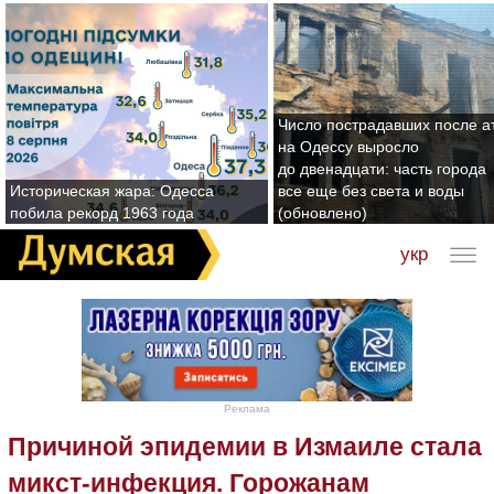
Число пострадавших после а
на Одессу выросло
до двенадцати: часть города
Историческая жара: Одесса
все еще без света и воды
побила рекорд 1963 года
(обновлено)
укр
Реклама
Причиной эпидемии в Измаиле стала
микст-инфекция. Горожанам