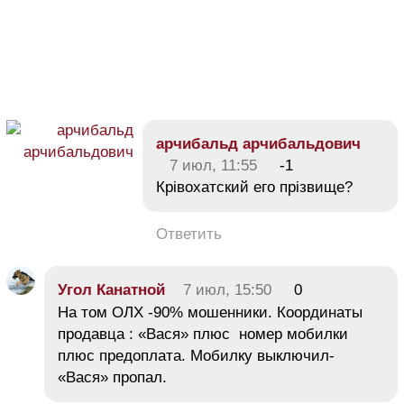
арчибальд арчибальдович
7 июл, 11:55
-1
Крівохатский его прізвище?
Ответить
Угол Канатной
7 июл, 15:50
0
На том ОЛХ -90% мошенники. Координаты
продавца : «Вася» плюс номер мобилки
плюс предоплата. Мобилку выключил-
«Вася» пропал.