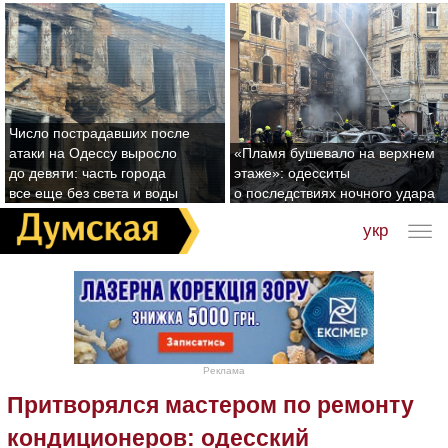
Число пострадавших после
атаки на Одессу выросло
«Пламя бушевало на верхнем
до девяти: часть города
этаже»: одесситы
все еще без света и воды
о последствиях ночного удара
укр
Реклама
Притворялся мастером по ремонту
кондиционеров: одесский