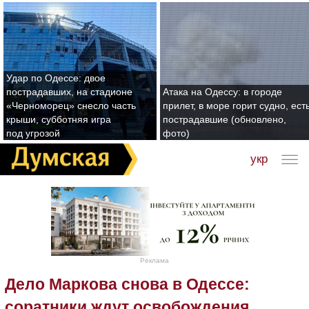
Удар по Одессе: двое
пострадавших, на стадионе
Атака на Одессу: в городе
«Черноморец» снесло часть
прилет, в море горит судно, ест
крыши, субботняя игра
пострадавшие (обновлено,
под угрозой
фото)
укр
Реклама
Дело Маркова снова в Одессе:
соратники ждут освобождения