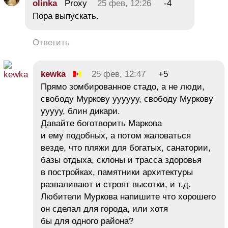
olinka
Proxy
25 фев, 12:26
-4
Пора выпускать.
Ответить
kewka
25 фев, 12:47
+5
Прямо зомбированное стадо, а не люди,
свободу Муркову уууууу, свободу Муркову
ууууу, блин дикари.
Давайте боготворить Маркова
и ему подобных, а потом жаловаться
везде, что пляжи для богатых, санатории,
базы отдыха, склоны и трасса здоровья
в постройках, памятники архитектуры
разваливают и строят высотки, и т.д.
Любители Муркова напишите что хорошего
он сделал для города, или хотя
бы для одного района?