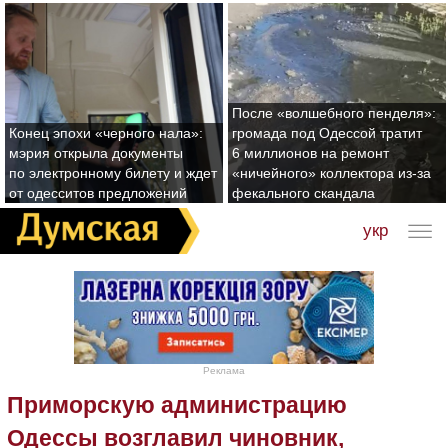
После «волшебного пенделя»:
Конец эпохи «черного нала»:
громада под Одессой тратит
мэрия открыла документы
6 миллионов на ремонт
по электронному билету и ждет
«ничейного» коллектора из-за
от одесситов предложений
фекального скандала
укр
Реклама
Приморскую администрацию
Одессы возглавил чиновник,