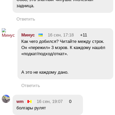
задница.
Ответить
Минус
16 сен, 17:18
+11
Как чего добился? Читайте между строк.
Он «пережил» 3 мэров. К каждому нашёл
«подкат/подход/откат».
А это не каждому дано.
Ответить
wm
16 сен, 19:07
0
болгары рулят