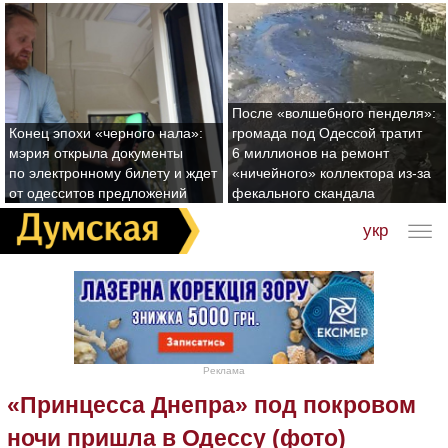
После «волшебного пенделя»:
Конец эпохи «черного нала»:
громада под Одессой тратит
мэрия открыла документы
6 миллионов на ремонт
по электронному билету и ждет
«ничейного» коллектора из-за
от одесситов предложений
фекального скандала
укр
Реклама
«Принцесса Днепра» под покровом
ночи пришла в Одессу (фото)