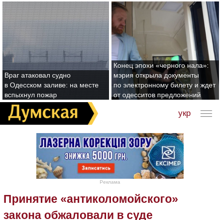
Конец эпохи «черного нала»:
Враг атаковал судно
мэрия открыла документы
в Одесском заливе: на месте
по электронному билету и ждет
вспыхнул пожар
от одесситов предложений
укр
Реклама
Принятие «антиколомойского»
закона обжаловали в суде