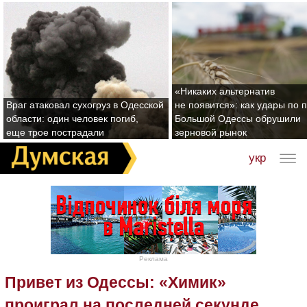
«Никаких альтернатив
Враг атаковал сухогруз в Одесской
не появится»: как удары по 
области: один человек погиб,
Большой Одессы обрушили
еще трое пострадали
зерновой рынок
укр
Реклама
Привет из Одессы: «Химик»
проиграл на последней секунде,