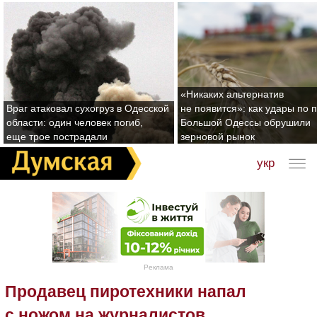
«Никаких альтернатив
Враг атаковал сухогруз в Одесской
не появится»: как удары по 
области: один человек погиб,
Большой Одессы обрушили
еще трое пострадали
зерновой рынок
укр
Реклама
Продавец пиротехники напал
с ножом на журналистов