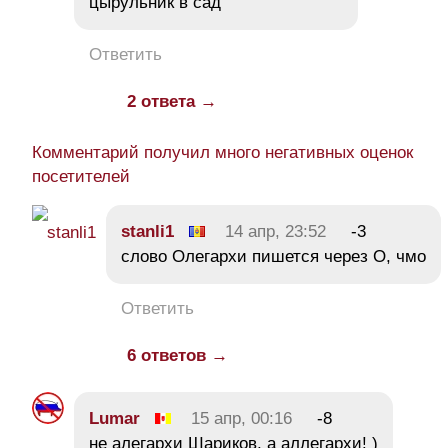
цырульник в сад
Ответить
2 ответа →
Комментарий получил много негативных оценок
посетителей
stanli1
14 апр, 23:52
-3
слово Олегархи пишется через О, чмо
Ответить
6 ответов →
Lumar
15 апр, 00:16
-8
не алегархи Шариков, а аллегархи! )