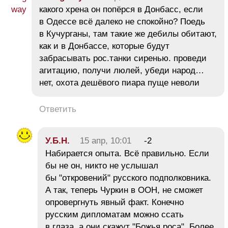
какого хрена он попёрся в Донбасс, если
в Одессе всё далеко не спокойно? Поедь
в Кучурганы, там такие же дебилы обитают,
как и в Донбассе, которые будут
забрасывать рос.танки сиренью. проведи
агитацию, получи люлей, убеди народ…
нет, охота дешёвого пиара пуще неволи
Ответить
У.Б.Н.
15 апр, 10:01
-2
Набирается опыта. Всё правильно. Если
бы не он, никто не услышал
бы "откровений" русского подполковника.
А так, теперь Чуркин в ООН, не сможет
опровергнуть явный факт. Конечно
русским дипломатам можно ccaть
в глаза, а они скажут "Божья роса". Более