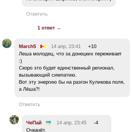
Ответить
1 ответ →
March5
14 апр, 23:41
+10
Леша молодец, что за донецких переживает
:)
Скоро это будет единственный регионал,
вызывающий симпатию.
Вот эту энергию бы на разгон Куликова поля,
а Лёша?!
Ответить
ЧеПай
14 апр, 23:45
-4
Очканёт.