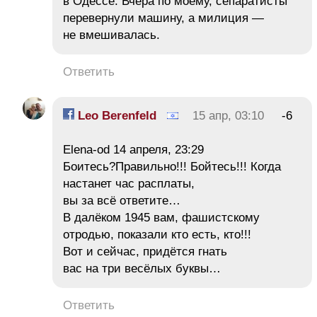
в Одессе. Вчера по моему, сепаратисты
перевернули машину, а милиция —
не вмешивалась.
Ответить
Leo Berenfeld
15 апр, 03:10
-6
Elena-od 14 апреля, 23:29
Боитесь?Правильно!!! Бойтесь!!! Когда
настанет час расплаты,
вы за всё ответите…
В далёком 1945 вам, фашистскому
отродью, показали кто есть, кто!!!
Вот и сейчас, придётся гнать
вас на три весёлых буквы…
Ответить