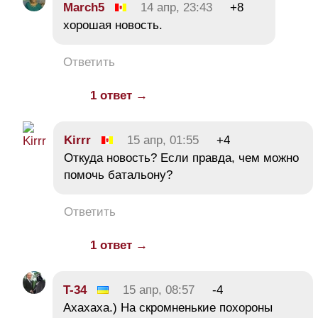
March5
14 апр, 23:43
+8
хорошая новость.
Ответить
1 ответ →
Kirrr
15 апр, 01:55
+4
Откуда новость? Если правда, чем можно
помочь батальону?
Ответить
1 ответ →
T-34
15 апр, 08:57
-4
Ахахаха.) На скромненькие похороны