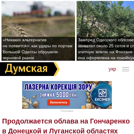
«Никаких альтернатив
Зампред Одесского облсове
не появится»: как удары по портам
захватил около 25 соток и с
Большой Одессы обрушили
элитную землю на Фонтане:
зерновой рынок
она оформлена на покойну
укр
Реклама
Продолжается облава на Гончаренко
в Донецкой и Луганской областях