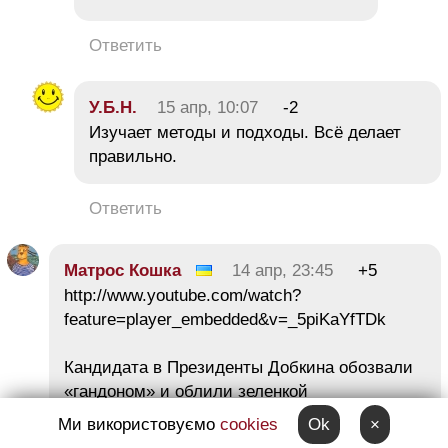
Ответить
У.Б.Н.
15 апр, 10:07
-2
Изучает методы и подходы. Всё делает
правильно.
Ответить
Матрос Кошка
14 апр, 23:45
+5
http://www.youtube.com/watch?
feature=player_embedded&v=_5piKaYfTDk
Кандидата в Президенты Добкина обозвали
«гандоном» и облили зеленкой
Ми використовуємо
cookies
Ok
×
Ответить