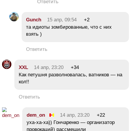
Ответить
Gunch
15 апр, 09:54
+2
та идиоты зомбированные, что с них
взять )
Ответить
XXL
14 апр, 23:20
+34
Как петушня разволновалась, ватников — на
кол!!
Ответить
dem_on
14 апр, 23:20
+22
уха-ха-ха)) Гончаренко — организатор
провокаций) рассмешили