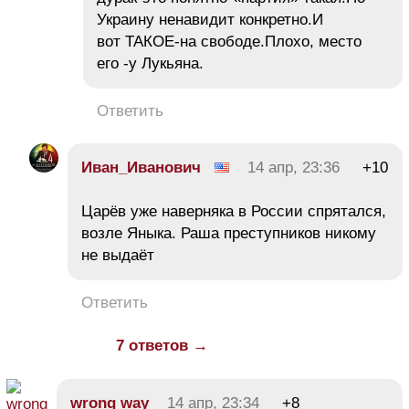
Украину ненавидит конкретно.И
вот ТАКОЕ-на свободе.Плохо, место
его -у Лукьяна.
Ответить
Иван_Иванович
14 апр, 23:36
+10
Царёв уже наверняка в России спрятался,
возле Яныка. Раша преступников никому
не выдаёт
Ответить
7 ответов →
wrong way
14 апр, 23:34
+8