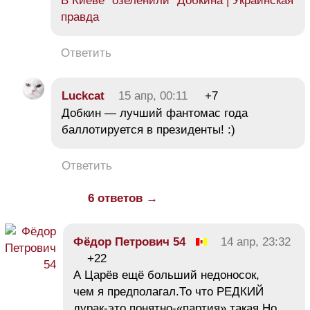
В Киеве ''озеленили'' Добкина | Украинская
правда
Ответить
Luckcat
15 апр, 00:11
+7
Добкин — лучший фантомас года
баллотируется в президенты! :)
Ответить
6 ответов →
Фёдор Петрович 54
14 апр, 23:32
+22
А Царёв ещё больший недоносок,
чем я предполагал.То что РЕДКИЙ
дурак-это понятно-«партия» такая.Но