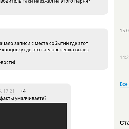
 водитель таки наезжал на этого парня?
15:0
чало записи с места событий где этот
е концовку где этот человечешка вылез
14:2
овости!
Все
, 17:21
+4
 факты умалчиваете?
Ст