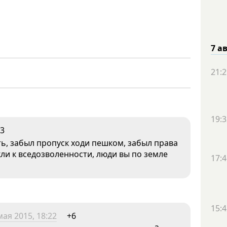
7 а
21:2
19:3
3
ь, забыл пропуск ходи пешком, забыл права
кли к вседозволенности, люди вы по земле
17:4
15:4
мая 2015, 18:22
+6