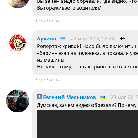
Вы зачем видео обрезали, где видно, что
Выгораживаете водителя?
Ответить
Архион
22 мая 2015, 18:23
+5
Репортаж кривой! Надо было включить на
«барин» ехал на человека, а показали уж
из машины!
Не зачет тому, кто так криво осветляет н
Ответить
Евгений Мельников
23 мая 2015
Думская, зачем видео обрезали? Почему