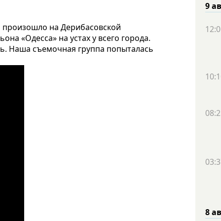
9 а
о произошло на Дерибасовской
12:0
она «Одесса» на устах у всего города.
ись. Наша съемочная группа попыталась
10:1
08:2
03:3
8 а