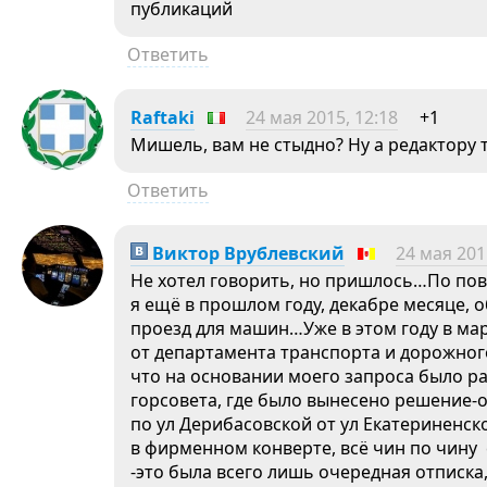
публикаций
Ответить
Raftaki
24 мая 2015, 12:18
+1
Мишель, вам не стыдно? Ну а редактору т
Ответить
Виктор Врублевский
24 мая 201
Не хотел говорить, но пришлось…По пов
я ещё в прошлом году, декабре месяце, 
проезд для машин…Уже в этом году в мар
от департамента транспорта и дорожного
что на основании моего запроса было р
горсовета, где было вынесено решение-
по ул Дерибасовской от ул Екатериненс
в фирменном конверте, всё чин по чину
-это была всего лишь очередная отписка