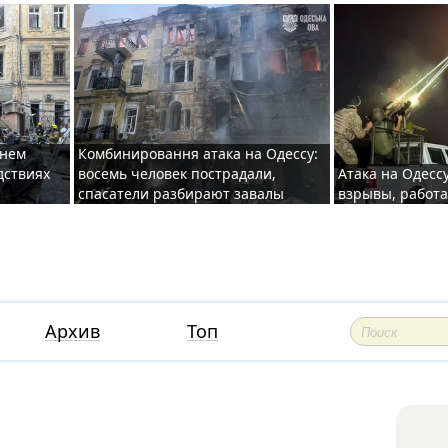
хнем
Комбинировання атака на Одессу:
дствиях
восемь человек пострадали,
Атака на Одесс
спасатели разбирают завалы
взрывы, работ
Архив
Топ