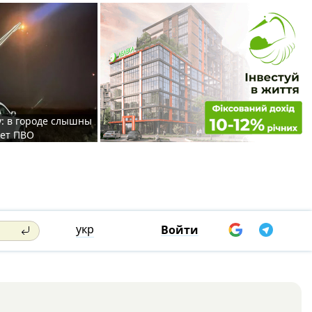
у: в городе слышны
ает ПВО
укр
Войти