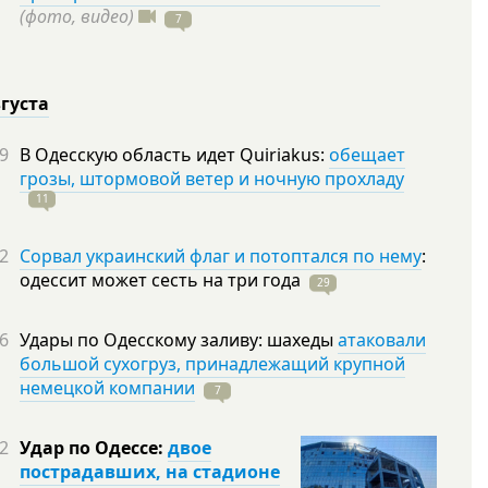
(фото, видео)
7
вгуста
9
В Одесскую область идет Quiriakus:
обещает
грозы, штормовой ветер и ночную прохладу
11
2
Сорвал украинский флаг и потоптался по нему
:
одессит может сесть на три
года
29
6
Удары по Одесскому заливу: шахеды
атаковали
большой сухогруз, принадлежащий крупной
немецкой компании
7
2
Удар по Одессе:
двое
пострадавших, на стадионе