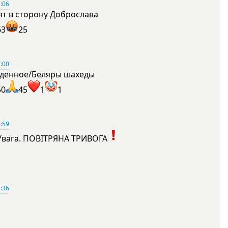
:06
ят в сторону Доброслава
63
25
:00
денное/Беляры шахеды
50
45
1
1
:59
Увага. ПОВІТРЯНА ТРИВОГА
1
:36