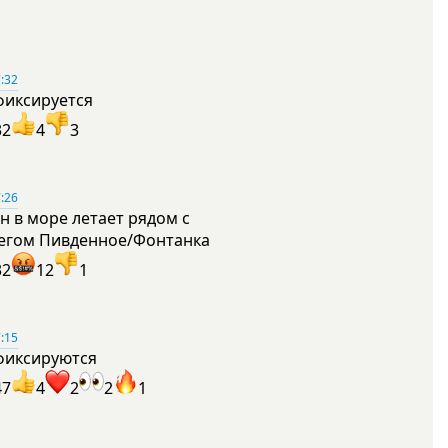
:32
фиксируется
32
4
3
:26
н в море летает рядом с
егом Пивденное/Фонтанка
32
12
1
:15
фиксируются
47
4
2
2
1