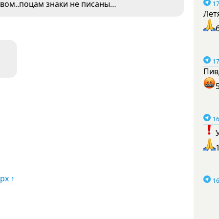
овом..поцам знаки не писаны…
17
Лет
17
Пив
16
рх ↑
16