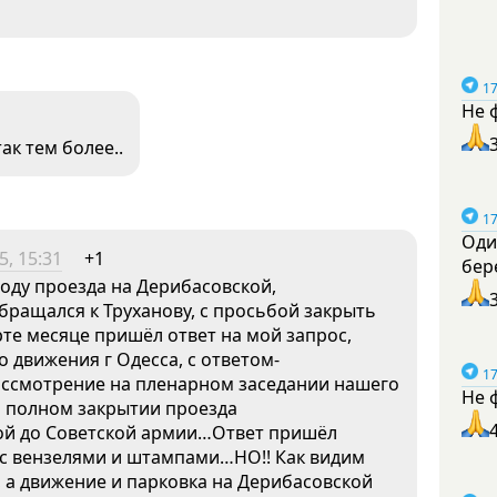
17
Не 
ак тем более..
17
Оди
5, 15:31
+1
бер
оду проезда на Дерибасовской,
обращался к Труханову, с просьбой закрыть
те месяце пришёл ответ на мой запрос,
 движения г Одесса, с ответом-
17
ассмотрение на пленарном заседании нашего
Не 
о полном закрытии проезда
кой до Советской армии…Ответ пришёл
 с вензелями и штампами…НО!! Как видим
, а движение и парковка на Дерибасовской