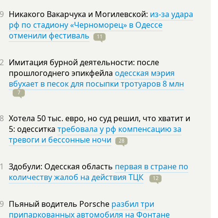
9
Никакого Вакарчука и Могилевской:
из-за удара
рф по стадиону «Черноморец» в Одессе
отменили фестиваль
11
2
Имитация бурной деятельности: после
прошлогоднего эпикфейла
одесская мэрия
вбухает в песок для посыпки тротуаров 8 млн
7
8
Хотела 50 тыс. евро, но суд решил, что хватит и
5: одесситка
требовала у рф компенсацию за
тревоги и бессонные ночи
28
1
Здобули: Одесская область
первая в стране по
количеству жалоб на действия ТЦК
12
9
Пьяный водитель Porsche
разбил три
припаркованных автомобиля на Фонтане