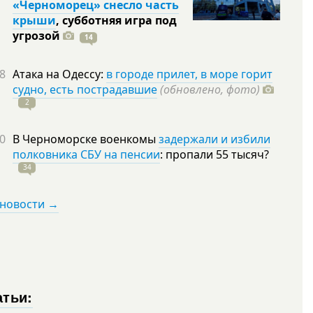
«Черноморец» снесло часть
крыши
, субботняя игра под
угрозой
14
8
Атака на Одессу:
в городе прилет, в море горит
судно, есть пострадавшие
(обновлено, фото)
2
0
В Черноморске военкомы
задержали и избили
полковника СБУ на пенсии
: пропали 55
тысяч?
34
 новости →
атьи: