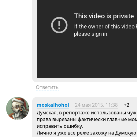
Ответить
moskalhohol
24 мая 2015, 11:38
+2
Думская, в репортаже использованы чужи
права вырезаны фактически главные мо
исправить ошибку.
Лично я уже все реже захожу на Думскую