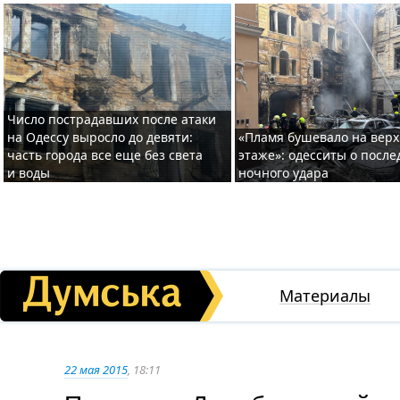
Число пострадавших после атаки
на Одессу выросло до девяти:
«Пламя бушевало на вер
часть города все еще без света
этаже»: одесситы о после
и воды
ночного удара
Материалы
22 мая 2015
, 18:11