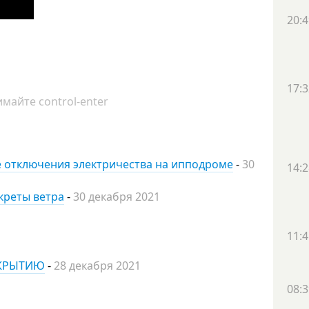
20:4
17:3
майте control-enter
ле отключения электричества на ипподроме
-
30
14:2
екреты ветра
-
30 декабря 2021
11:4
ТКРЫТИЮ
-
28 декабря 2021
08:3