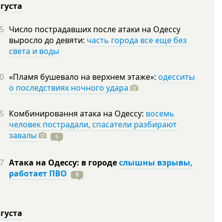
вгуста
5
Число пострадавших после атаки на Одессу
выросло до девяти:
часть города все еще без
света и воды
0
«Пламя бушевало на верхнем этаже»:
одесситы
о последствиях ночного удара
5
Комбинировання атака на Одессу:
восемь
человек пострадали, спасатели разбирают
завалы
6
7
Атака на Одессу: в городе
слышны взрывы,
работает ПВО
5
вгуста