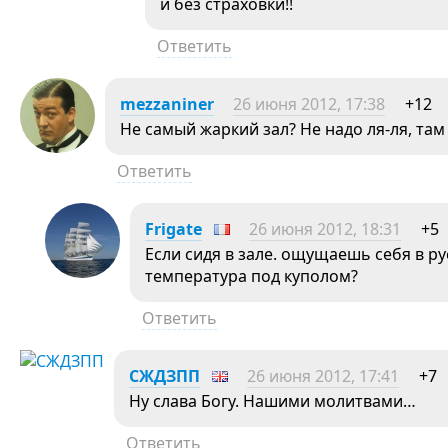
и без страховки!!
Ответить
mezzaniner
26 июня 2012, 17:38
+12
Не самый жаркий зал? Не надо ля-ля, та
Ответить
Frigate
26 июня 2012, 18:31
+5
Если сидя в зале. ощущаешь себя в ру
температура под куполом?
Ответить
СЖДЗПП
26 июня 2012, 17:41
+7
Ну слава Богу. Нашими молитвами…
Ответить