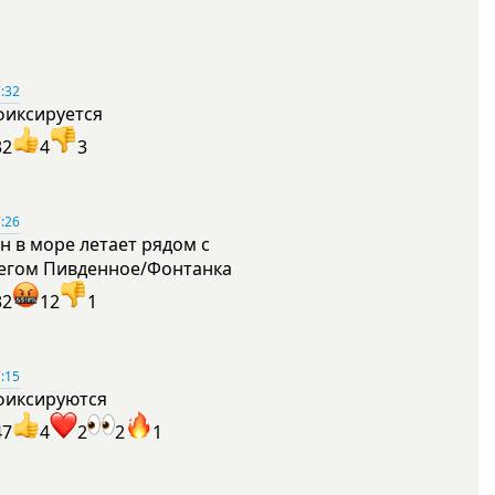
:32
фиксируется
32
4
3
:26
н в море летает рядом с
егом Пивденное/Фонтанка
32
12
1
:15
фиксируются
47
4
2
2
1