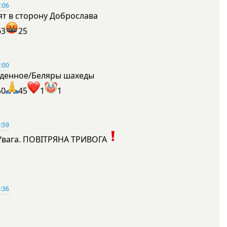
:06
ят в сторону Доброслава
63
25
:00
денное/Беляры шахеды
50
45
1
1
:59
Увага. ПОВІТРЯНА ТРИВОГА
1
:36