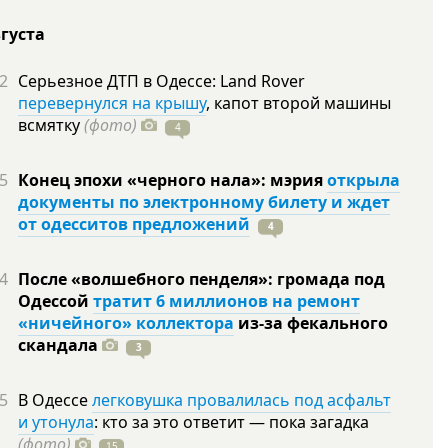
вгуста
2
Серьезное ДТП в Одессе: Land Rover
перевернулся на крышу
, капот второй машины
всмятку
(фото)
4
5
Конец эпохи «черного нала»: мэрия
открыла
документы по электронному билету и ждет
от одесситов предложений
4
4
После «волшебного пенделя»: громада под
Одессой
тратит 6 миллионов на ремонт
«ничейного» коллектора
из-за фекального
скандала
3
5
В Одессе
легковушка провалилась под асфальт
и утонула
: кто за это ответит — пока загадка
(фото)
15