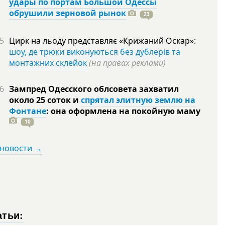
удары по портам Большой Одессы
обрушили зерновой рынок
23
5
Цирк на льоду представляє «Крижаний Оскар»:
шоу, де трюки виконуються без дублерів та
монтажних склейок
(на правах реклами)
6
Зампред Одесского облсовета захватил
около 25 соток и
спрятал элитную землю на
Фонтане
: она оформлена на покойную
маму
10
 новости →
атьи: