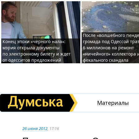
После «волшебного пенде
Конец эпохи «черного нала»:
громада под Одессой тра
мэрия открыла документы
6 миллионов на ремонт
по электронному билету и ждет
«ничейного» коллектора и
от одесситов предложений
фекального скандала
Материалы
26 июня 2012
, 17:16