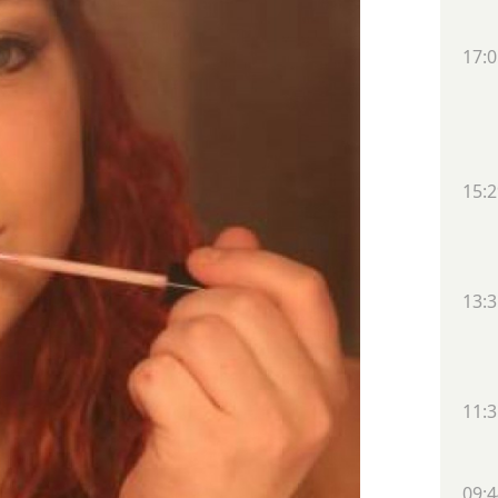
17:0
15:2
13:3
11:3
09:4