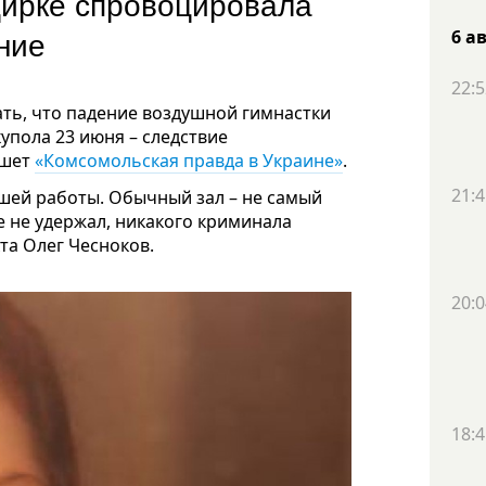
цирке спровоцировала
ние
6 а
22:5
ть, что падение воздушной гимнастки
купола 23 июня – следствие
ишет
«Комсомольская правда в Украине»
.
21:4
шей работы. Обычный зал – не самый
е не удержал, никакого криминала
та Олег Чесноков.
20:0
18:4