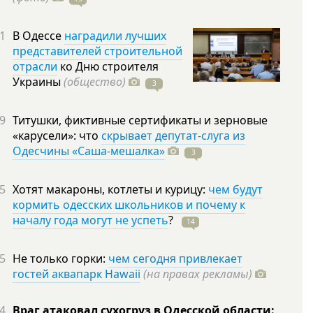
1
В Одессе
наградили лучших
представителей строительной
отрасли
ко Дню строителя
Украины
(общество)
3
9
Титушки, фиктивные сертификаты и зерновые
«карусели»: что
скрывает депутат-слуга из
Одесчины «Саша-мешалка»
3
5
Хотят макароны, котлеты и курицу:
чем будут
кормить одесских школьников и почему к
началу года могут не успеть
?
14
5
Не только горки:
чем сегодня привлекает
гостей аквапарк Hawaii
(на правах рекламы)
4
Враг атаковал сухогруз в Одесской области: