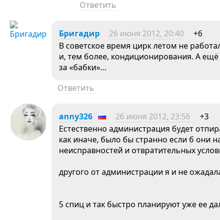
Ответить
Бригадир
26 июня 2012, 20:40
+6
В советское время цирк летом не работа
и, тем более, кондиционирования. А ещё
за «бабки»…
Ответить
anny326
26 июня 2012, 23:56
+3
Естественно администрация будет отпир
как иначе, было бы странно если б они н
неисправностей и отвратительных услов
другого от администрации я и не ожадала
5 спиц и так быстро планируют уже ее д