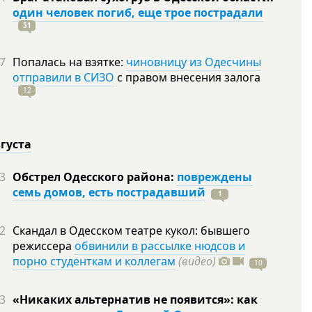
один человек погиб, еще трое пострадали
31
7
Попалась на взятке:
чиновницу из Одесчины
отправили в СИЗО
с правом внесения залога
12
вгуста
3
Обстрел Одесского района:
повреждены
семь домов, есть пострадавший
1
2
Скандал в Одесском театре кукол: бывшего
режиссера
обвинили в рассылке нюдсов и
порно студенткам и коллегам
(видео)
10
3
«Никаких альтернатив не появится»: как