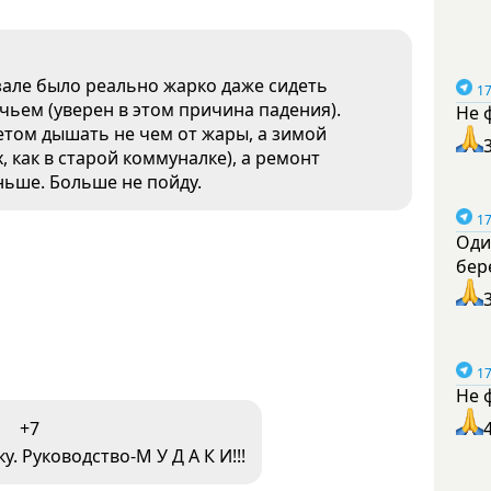
зале было реально жарко даже сидеть
17
учьем (уверен в этом причина падения).
Не 
етом дышать не чем от жары, а зимой
, как в старой коммуналке), а ремонт
аньше. Больше не пойду.
17
Оди
бер
17
Не 
+7
. Руководство-М У Д А К И!!!