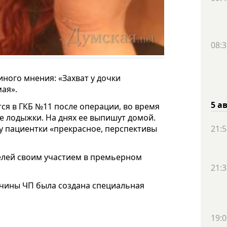
08:3
иного мнения: «Захват у дочки
ая».
5 а
тся в ГКБ №11 после операции, во время
е лодыжки. На днях ее выпишут домой.
21:5
 у пациентки «прекрасное, перспективы
телей своим участием в премьерном
21:3
ичины ЧП была создана специальная
19:0