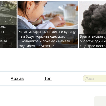
ля»:
тит
Хотят макароны, котлеты и курицу:
чем будут кормить одесских
Враг атаковал с
з-за
школьников и почему к началу
области: один ч
года могут не успеть?
еще трое постр
Архив
Топ