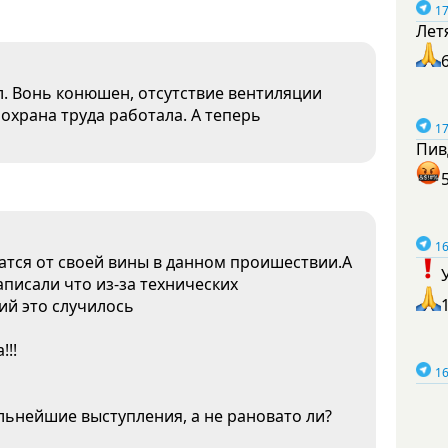
17
Лет
л. Вонь конюшен, отсутствие вентиляции
 охрана труда работала. А теперь
17
Пив
16
атся от своей вины в данном проишествии.А
аписали что из-за технических
ий это случилось
!!!
16
альнейшие выступления, а не рановато ли?