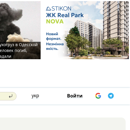
ухогруз в Одесской
еловек погиб,
адали
укр
Войти