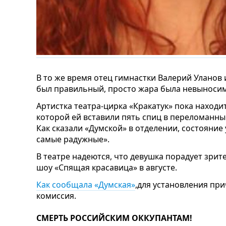
В то же время отец гимнастки Валерий Уланов 
был правильный, просто жара была невыносим
Артистка театра-цирка «Кракатук» пока находи
которой ей вставили пять спиц в переломанны
Как сказали «Думской» в отделении, состояние
самые радужные».
В театре надеются, что девушка порадует зри
шоу «Спящая красавица» в августе.
Как сообщала «Думская»
,для установления пр
комиссия.
СМЕРТЬ РОССИЙСКИМ ОККУПАНТАМ!