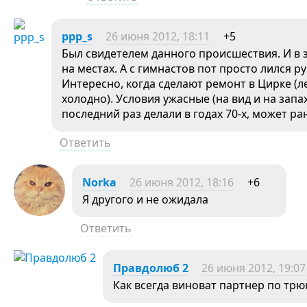
ppp_s
26 июня 2012, 18:11
+5
Был свидетелем данного происшествия. И в 
на местах. А с гимнастов пот просто лился р
Интересно, когда сделают ремонт в Цирке (л
холодно). Условия ужасные (на вид и на запах
последний раз делали в годах 70-х, может р
Ответить
Norka
26 июня 2012, 18:16
+6
Я другого и не ожидала
Ответить
Правдолюб 2
26 июня 2012, 19:07
Как всегда виноват партнер по трюку