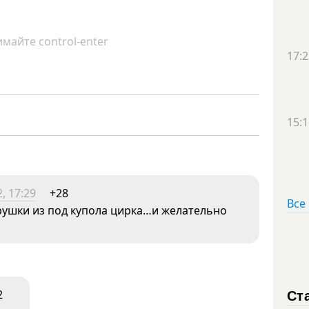
майте control-enter
17:2
15:1
, 17:29
+28
Все
рушки из под купола цирка…и желательно
Ст
2