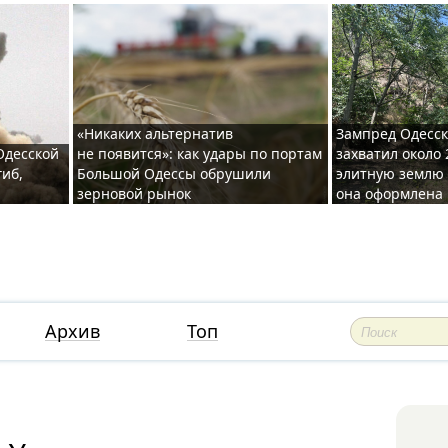
«Никаких альтернатив
Зампред Одесск
 Одесской
не появится»: как удары по портам
захватил около 
гиб,
Большой Одессы обрушили
элитную землю 
зерновой рынок
она оформлена 
Архив
Топ