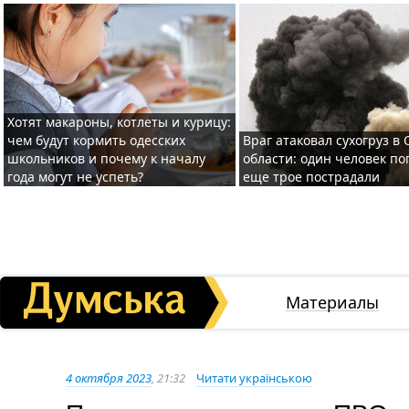
Хотят макароны, котлеты и курицу:
чем будут кормить одесских
Враг атаковал сухогруз в
школьников и почему к началу
области: один человек по
года могут не успеть?
еще трое пострадали
Материалы
4 октября 2023
, 21:32
Читати українською