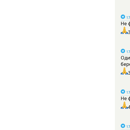
17
Не 
17
Оди
бер
17
Не 
17