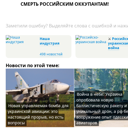
СМЕРТЬ РОССИЙСКИМ ОККУПАНТАМ!
Заметили ошибку? Выделяйте слова с ошибкой и нажи
Наша
⚔
Российск
индустрия
украинска
война
498 новостей
Новости по этой теме:
Война в небе: Украина
опробовала новую
Новая управляемая бомба для
баллистическую ракету и
украинской авиации: это
уникальный дрон, а рф б
настоящий прорыв, но есть
вооружение опыт одесск
вопросы
авиаторов