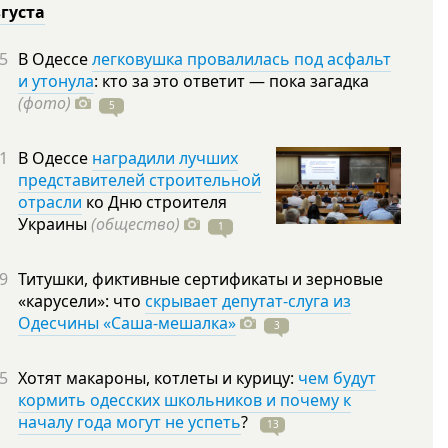
вгуста
5
В Одессе
легковушка провалилась под асфальт
и утонула
: кто за это ответит — пока загадка
(фото)
5
1
В Одессе
наградили лучших
представителей строительной
отрасли
ко Дню строителя
Украины
(общество)
1
9
Титушки, фиктивные сертификаты и зерновые
«карусели»: что
скрывает депутат-слуга из
Одесчины «Саша-мешалка»
3
5
Хотят макароны, котлеты и курицу:
чем будут
кормить одесских школьников и почему к
началу года могут не успеть
?
13