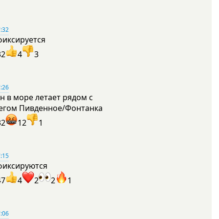
:32
фиксируется
32
4
3
:26
н в море летает рядом с
егом Пивденное/Фонтанка
32
12
1
:15
фиксируются
47
4
2
2
1
:06