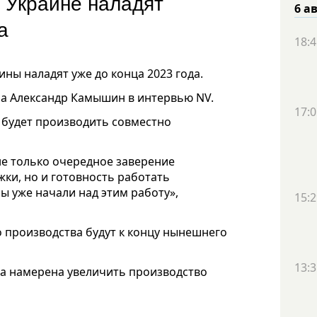
 Украине наладят
6 а
а
18:4
ны наладят уже до конца 2023 года.
а Александр Камышин в интервью NV.
17:0
будет производить совместно
не только очередное заверение
ки, но и готовность работать
 уже начали над этим работу»,
15:2
о производства будут к концу нынешнего
13:3
а намерена увеличить производство