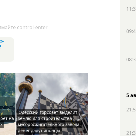
11:3
майте control-enter
09:4
о-
я
08:3
5 а
21:5
Одесский горсовет выделит
ерет на
землю для строительства
их
мусоросжигательного завода:
денег дадут японцы
21:3