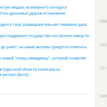
лотую медаль всемирного конкурса
кетно-дроновых ударов остановили
19:0
дного газа: разведывательная скважина дала
при поддержке государства построили завод по
17:2
 до ракет: на какие вызовы придется отвечать
 новый "плащ-невидимку", который позволит
15:1
 в Одесской области капитально
а металл (фото)
13:3