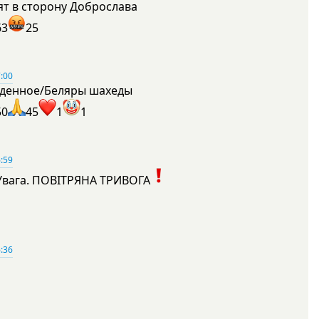
ят в сторону Доброслава
63
25
:00
денное/Беляры шахеды
50
45
1
1
:59
Увага. ПОВІТРЯНА ТРИВОГА
1
:36