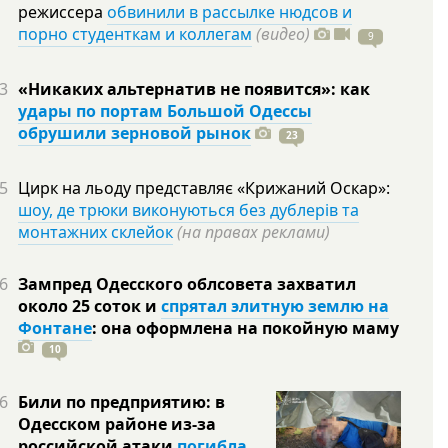
режиссера
обвинили в рассылке нюдсов и
порно студенткам и коллегам
(видео)
9
3
«Никаких альтернатив не появится»: как
удары по портам Большой Одессы
обрушили зерновой рынок
23
5
Цирк на льоду представляє «Крижаний Оскар»:
шоу, де трюки виконуються без дублерів та
монтажних склейок
(на правах реклами)
6
Зампред Одесского облсовета захватил
около 25 соток и
спрятал элитную землю на
Фонтане
: она оформлена на покойную
маму
10
6
Били по предприятию: в
Одесском районе из-за
российской атаки
погибла