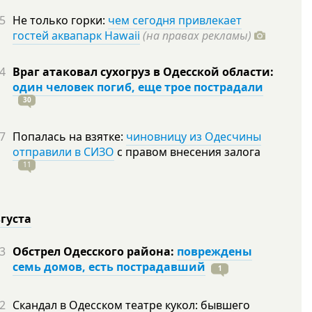
5
Не только горки:
чем сегодня привлекает
гостей аквапарк Hawaii
(на правах рекламы)
4
Враг атаковал сухогруз в Одесской области:
один человек погиб, еще трое пострадали
30
7
Попалась на взятке:
чиновницу из Одесчины
отправили в СИЗО
с правом внесения залога
11
вгуста
3
Обстрел Одесского района:
повреждены
семь домов, есть пострадавший
1
2
Скандал в Одесском театре кукол: бывшего