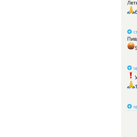
Лет
17
Пив
16
16