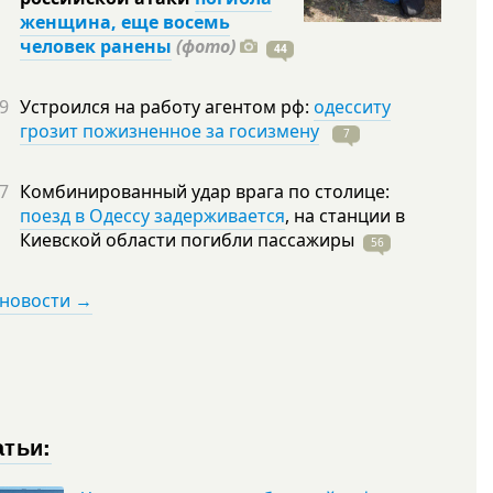
женщина, еще восемь
человек ранены
(фото)
44
9
Устроился на работу агентом рф:
одесситу
грозит пожизненное за госизмену
7
7
Комбинированный удар врага по столице:
поезд в Одессу задерживается
, на станции в
Киевской области погибли
пассажиры
56
 новости →
атьи: