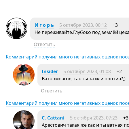
И г о р ь
5 октября 2023, 00:12
+3
Не переживайте.Глубоко под землёй цеха
Ответить
Комментарий получил много негативных оценок пос
Insider
5 октября 2023, 01:08
+2
Ватномозгое, так ты за или против?;)
Ответить
Комментарий получил много негативных оценок пос
C. Cattani
5 октября 2023, 07:23
+3
Арестович такая же как и ты ватная пс