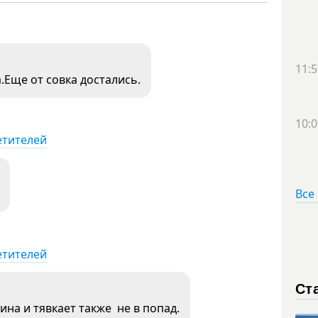
11:5
.Еще от совка достались.
10:0
етителей
Все
етителей
Ст
ина и тявкает также не в попад.