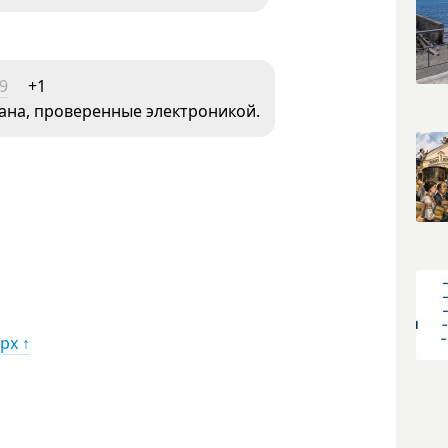
19
+1
цана, проверенные электроникой.
рх ↑