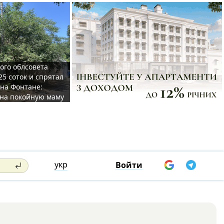
ого облсовета
25 соток и спрятал
на Фонтане:
на покойную маму
укр
Войти