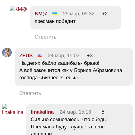
KM@
25 мар, 09:32
+2
пресман победит
Ответить
ZEUS
24 мар, 15:02
+3
На детях бабло зашибать- браво!
А всё закончится как у Бориса Абрамовича
господа «бизнес-х..ены»
Ответить
linakalina
24 мар, 15:13
+5
Сильно сомневаюсь, что обеды
Пресмана будут лучше, а цены —
дешевле.