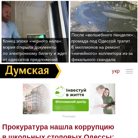
После «волшебного пенделя»:
Конец эпохи «черного нала»:
громада под Одессой тратит
мэрия открыла документы
6 миллионов на ремонт
по электронному билету и ждет
«ничейного» коллектора из-за
от одесситов предложений
фекального скандала
укр
Реклама
Прокуратура нашла коррупцию
в школьных столовых Одессы: