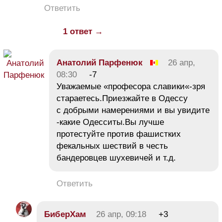
Ответить
1 ответ →
Анатолий Парфенюк
26 апр,
08:30
-7
Уважаемые «професора славики«-зря
стараетесь.Приезжайте в Одессу
с добрыми намерениями и вы увидите
-какие Одесситы.Вы лучше
протестуйте против фашистких
фекальных шествий в честь
бандеровцев шухевичей и т.д.
Ответить
БиберХам
26 апр, 09:18
+3