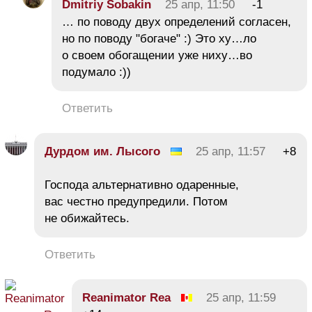
Dmitriy Sobakin
25 апр, 11:50
-1
… по поводу двух определений согласен,
но по поводу "богаче" :) Это ху…ло
о своем обогащении уже ниху…во
подумало :))
Ответить
Дурдом им. Лысого
25 апр, 11:57
+8
Господа альтернативно одаренные,
вас честно предупредили. Потом
не обижайтесь.
Ответить
Reanimator Rea
25 апр, 11:59