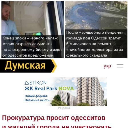
После «волшебного пенделя»:
Конец эпохи «черного нала»:
громада под Одессой тратит
мэрия открыла документы
6 миллионов на ремонт
по электронному билету и ждет
«ничейного» коллектора из-за
от одесситов предложений
фекального скандала
укр
Реклама
Прокуратура просит одесситов
и жителей города не участвовать