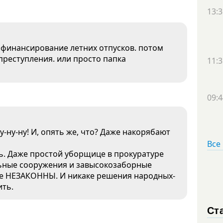
13:3
 финансирование летних отпусков. потом
 преступления. или просто папка
11:3
09:4
у-ну-ну! И, опять же, что? Даже накорябают
Все
ь. Даже простой уборщице в прокуратуре
льные сооружения и завысокозаборные
е НЕЗАКОННЫ. И никаке решения народных-
ить.
Ст