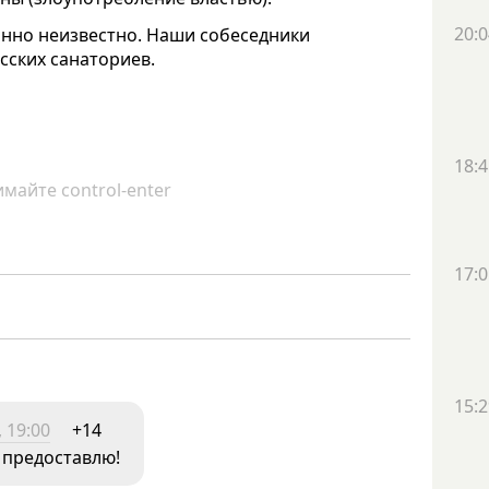
20:0
линно неизвестно. Наши собеседники
сских санаториев.
18:4
майте control-enter
17:0
15:2
 19:00
+14
 предоставлю!