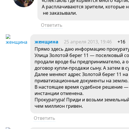
«спектакль где кормятся много «арти
А расплачиваются зрители, которые н
не заказывали.
Ответить
женщина
25 апреля 2013, 19:46
+16
Прямо здесь даю информацию прокурату
Улица Золотой берег 11 — поселковый со
продали вроде бы предпринимателю, а 
договор купли-продажи сыну. А затем в с
Далее меняют адрес Золотой берег 11 на
приватизационные документы на землю.
В настоящее время судебное решение —
инстанции отменена.
Прокуратура! Приди и возьми земельный
чем миллион гривен.
Ответить