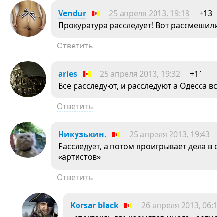
Vendur
25 апреля 2013, 19:18
+13
Прокуратура расследует! Вот рассмешили
Ответить
arles
25 апреля 2013, 19:32
+11
Все расследуют, и расследуют а Одесса 
Ответить
Никузькин.
25 апреля 2013, 19:43
Расследует, а потом проигрывает дела в 
«артистов»
Ответить
Korsar black
26 апреля 2013, 06: