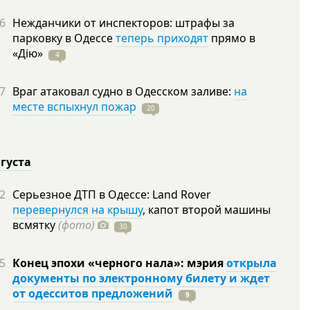
6
Нежданчики от инспекторов: штрафы за
парковку в Одессе
теперь приходят
прямо в
«Дію»
4
7
Враг атаковал судно в Одесском заливе:
на
месте вспыхнул пожар
20
вгуста
2
Серьезное ДТП в Одессе: Land Rover
перевернулся на крышу
, капот второй машины
всмятку
(фото)
30
5
Конец эпохи «черного нала»: мэрия
открыла
документы по электронному билету и ждет
от одесситов предложений
9