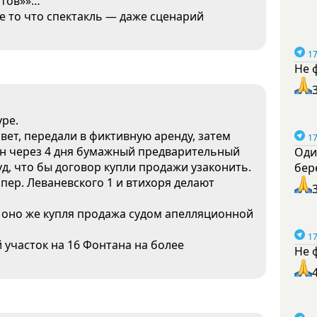
стов»»…
е то что спектакль — даже сценарий
17
Не 
ре.
вет, передали в фиктивную аренду, затем
17
он через 4 дня бумажный предварительный
Оди
уд, что бы договор купли продажи узаконить.
бер
 пер. Леваневского 1 и втихоря делают
 оно же купля продажа судом апелляционной
17
 участок на 16 Фонтана на более
Не 