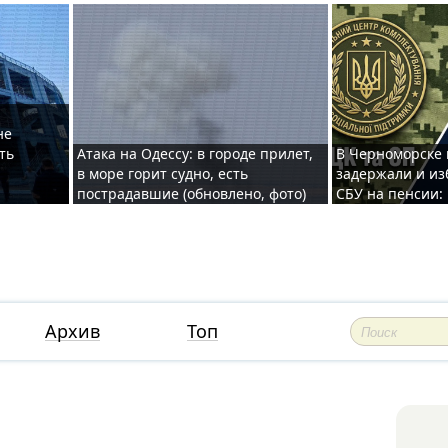
не
ть
Атака на Одессу: в городе прилет,
В Черноморске
в море горит судно, есть
задержали и из
пострадавшие (обновлено, фото)
СБУ на пенсии:
Архив
Топ