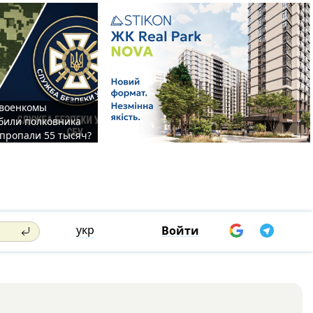
 военкомы
били полковника
 пропали 55 тысяч?
укр
Войти