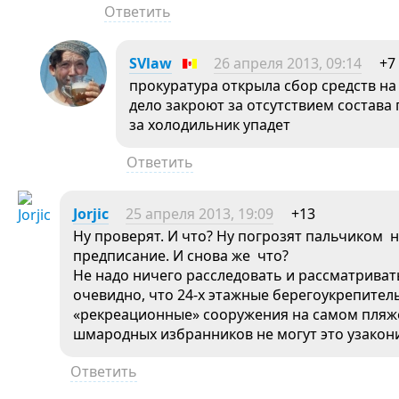
Ответить
SVlaw
26 апреля 2013, 09:14
+7
прокуратура открыла сбор средств на
дело закроют за отсутствием состава
за холодильник упадет
Ответить
Jorjic
25 апреля 2013, 19:09
+13
Ну проверят. И что? Ну погрозят пальчиком н
предписание. И снова же что?
Не надо ничего расследовать и рассматриват
очевидно, что 24-х этажные берегоукрепите
«рекреационные» сооружения на самом пляж
шмародных избранников не могут это узакон
Ответить