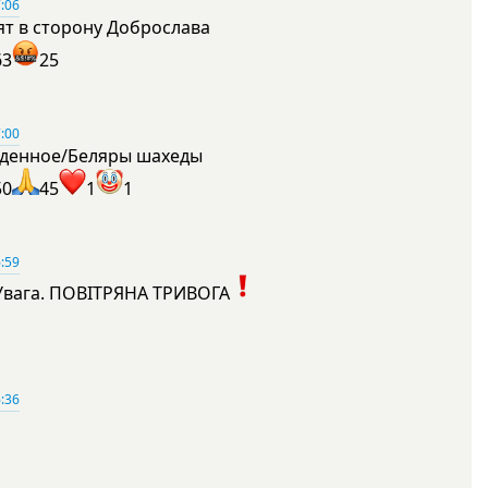
:06
ят в сторону Доброслава
63
25
:00
денное/Беляры шахеды
50
45
1
1
:59
Увага. ПОВІТРЯНА ТРИВОГА
1
:36