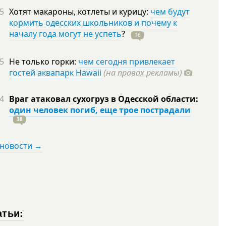
5
Хотят макароны, котлеты и курицу:
чем будут
кормить одесских школьников и почему к
началу года могут не успеть
?
16
5
Не только горки:
чем сегодня привлекает
гостей аквапарк Hawaii
(на правах рекламы)
4
Враг атаковал сухогруз в Одесской области:
один человек погиб, еще трое пострадали
38
 новости →
атьи: