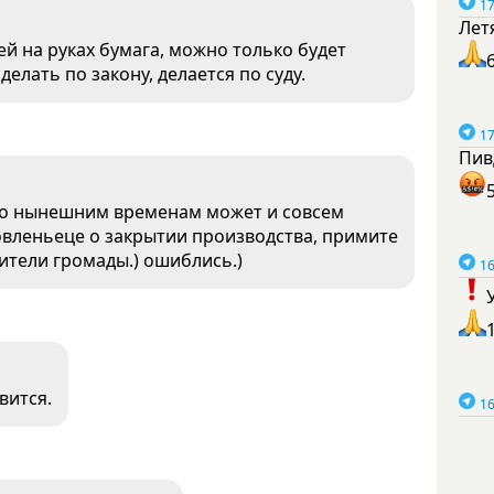
17
Лет
дей на руках бумага, можно только будет
делать по закону, делается по суду.
17
Пив
 по нынешним временам может и совсем
овленьеце о закрытии производства, примите
ители громады.) ошиблись.)
16
вится.
16