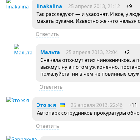
linakalina
25 апреля 2013, 21:12
+9
Так расследуют — и узаконят. И все, у лю
махать руками. Известно же -что нельзя с
Ответить
Мальта
25 апреля 2013, 22:04
+2
Сначала отожмут этих чиновничков, а
выжмут, ну а потом уж конечно, постан
пожалуйста, ни в чем не повинные служ
Ответить
Это ж я
25 апреля 2013, 22:46
+11
Автопарк сотрудников прокуратуры обно
Ответить