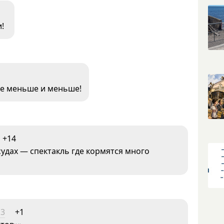
!
все меньше и меньше!
+14
судах — спектакль где кормятся много
13
+1