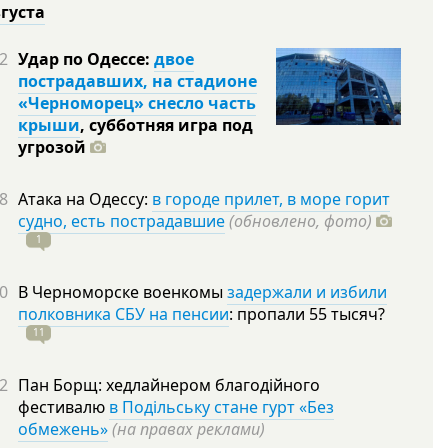
вгуста
2
Удар по Одессе:
двое
пострадавших, на стадионе
«Черноморец» снесло часть
крыши
, субботняя игра под
угрозой
8
Атака на Одессу:
в городе прилет, в море горит
судно, есть пострадавшие
(обновлено, фото)
1
0
В Черноморске военкомы
задержали и избили
полковника СБУ на пенсии
: пропали 55
тысяч?
11
2
Пан Борщ: хедлайнером благодійного
фестивалю
в Подільську стане гурт «Без
обмежень»
(на правах реклами)