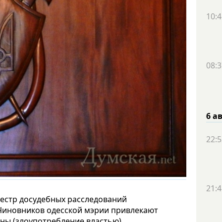
10:4
08:3
6 а
22:5
21:4
естр досудебных расследований
Чиновников одесской мэрии привлекают
аины (злоупотребление властью).