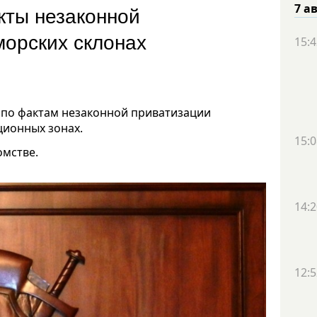
кты незаконной
7 а
морских склонах
15:4
 по фактам незаконной приватизации
ционных зонах.
15:0
омстве.
14:2
12:5