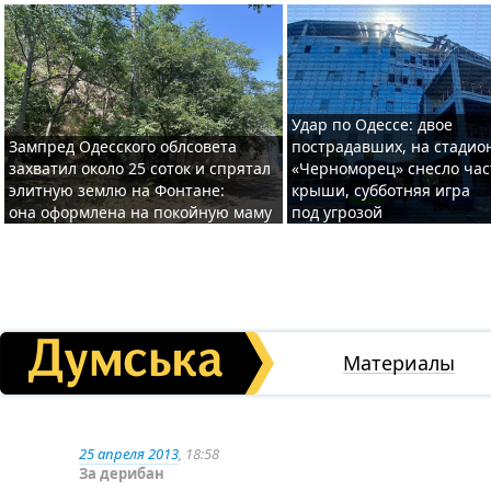
Удар по Одессе: двое
Зампред Одесского облсовета
пострадавших, на стадио
захватил около 25 соток и спрятал
«Черноморец» снесло час
элитную землю на Фонтане:
крыши, субботняя игра
она оформлена на покойную маму
под угрозой
Материалы
25 апреля 2013
, 18:58
За дерибан