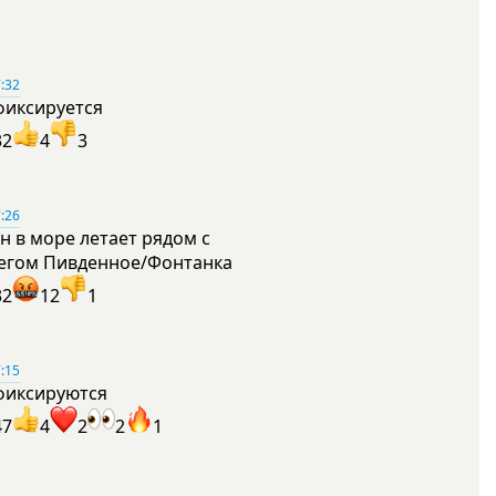
:32
фиксируется
32
4
3
:26
н в море летает рядом с
егом Пивденное/Фонтанка
32
12
1
:15
фиксируются
47
4
2
2
1