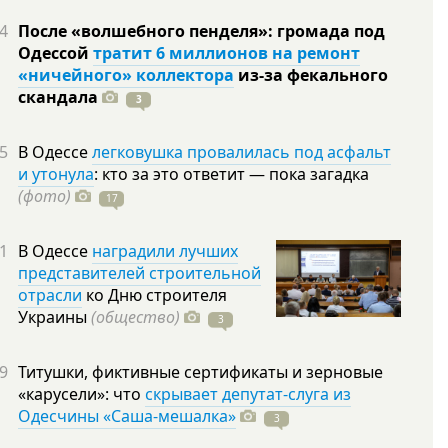
4
После «волшебного пенделя»: громада под
Одессой
тратит 6 миллионов на ремонт
«ничейного» коллектора
из-за фекального
скандала
3
5
В Одессе
легковушка провалилась под асфальт
и утонула
: кто за это ответит — пока загадка
(фото)
17
1
В Одессе
наградили лучших
представителей строительной
отрасли
ко Дню строителя
Украины
(общество)
3
9
Титушки, фиктивные сертификаты и зерновые
«карусели»: что
скрывает депутат-слуга из
Одесчины «Саша-мешалка»
3