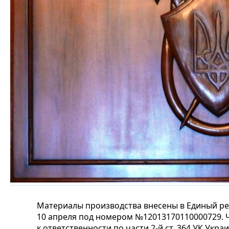
Материалы производства внесены в Единый ре
10 апреля под номером №12013170110000729. 
к ответственности по части 2-й ст. 364 УК Укр